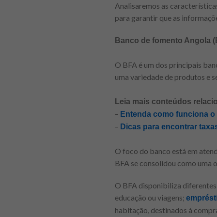
Analisaremos as característic
para garantir que as informaçõe
Banco de fomento Angola 
O BFA é um dos principais ban
uma variedade de produtos e ser
Leia mais conteúdos relaci
–
Entenda como funciona o c
–
Dicas para encontrar taxa
O foco do banco está em atend
BFA se consolidou como uma op
O BFA disponibiliza diferente
educação ou viagens;
emprést
habitação, destinados à compr