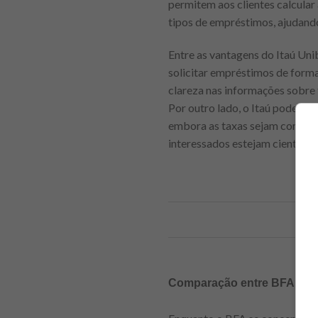
permitem aos clientes calcular 
tipos de empréstimos, ajudando
Entre as vantagens do Itaú Unib
solicitar empréstimos de forma
clareza nas informações sobre 
Por outro lado, o Itaú pode exi
embora as taxas sejam competi
interessados estejam cientes 
Comparação entre BFA e It