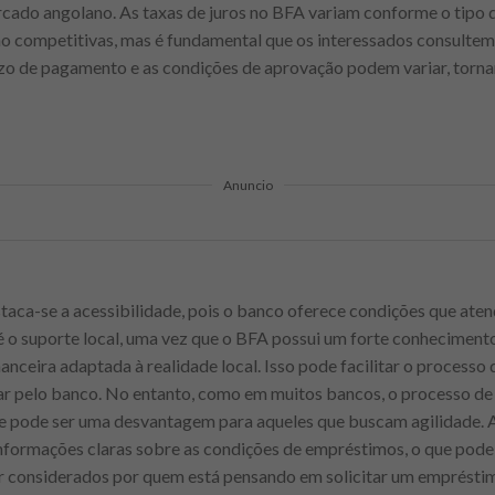
rcado angolano. As taxas de juros no BFA variam conforme o tipo 
são competitivas, mas é fundamental que os interessados consulte
zo de pagamento e as condições de aprovação podem variar, torna
Anuncio
staca-se a acessibilidade, pois o banco oferece condições que at
 é o suporte local, uma vez que o BFA possui um forte conhecimen
nceira adaptada à realidade local. Isso pode facilitar o processo d
ar pelo banco. No entanto, como em muitos bancos, o processo de
e pode ser uma desvantagem para aqueles que buscam agilidade. Al
nformações claras sobre as condições de empréstimos, o que pode 
er considerados por quem está pensando em solicitar um emprésti