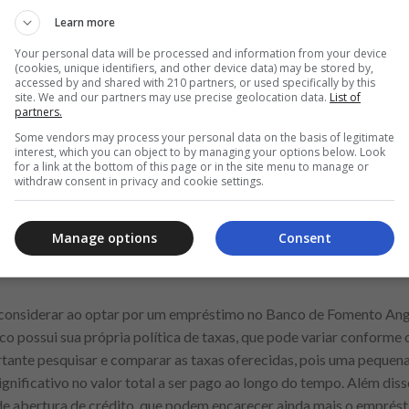
m atender a um público diversificado em Angola, o Itaú Unibanco 
Learn more
tes perfis de clientes no Brasil. Ambos os bancos têm como foco o
pode variar. A escolha do banco ideal dependerá das necessidades e
Your personal data will be processed and information from your device
(cookies, unique identifiers, and other device data) may be stored by,
mbos os bancos são competitivas, mas é importante que os cliente
accessed by and shared with 210 partners, or used specifically by this
omar uma decisão. O Itaú, por ser um banco maior, pode ter mais r
site. We and our partners may use precise geolocation data.
List of
partners.
e variar dependendo do perfil do cliente.
Some vendors may process your personal data on the basis of legitimate
interest, which you can object to by managing your options below. Look
aú Unibanco tende a ser mais digital e ágil, com opções de simulaç
for a link at the bottom of this page or in the site menu to manage or
icas, especialmente para empréstimos maiores.
withdraw consent in privacy and cookie settings.
or decisivo para aqueles que buscam rapidez na obtenção de crédit
r o Itaú uma opção mais atraente para clientes que valorizam a agi
Manage options
Consent
 banco Itaú Unibanco: o que você precisa saber
e considerar ao optar por um empréstimo no Banco de Fomento Ang
co possui sua própria política de taxas, que pode variar conforme o 
tante pesquisar e comparar as taxas oferecidas, pois uma pequen
nificativo no valor total a ser pago ao longo do tempo. Além disso
 de abertura de crédito, que podem encarecer ainda mais o emprést