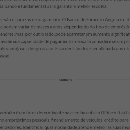
a banco é fundamental para garantir a melhor escolha.
rar são os prazos de pagamento. O Banco de Fomento Angola e o 
ue podem variar de meses a anos, dependendo do tipo de emprést
enores, mas, por outro lado, pode acarretar um aumento significati
te avalie sua capacidade de pagamento mensal e considere se um p
ais vantajoso a longo prazo. Essa decisão deve ser alinhada aos obj
soal.
Anuncio
mbém é um fator determinante na escolha entre o BFA e o Itaú 
mo empréstimos pessoais, financiamento de veículos, crédito para a
endedores. Identificar qual modalidade atende melhor às suas nece