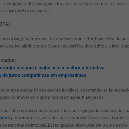
as, vantagens e desvantagens de cada um, sempre com foco nas di
s sejam úteis e relevantes.
(BFA)
cos em Angola, com uma forte presença no setor financeiro do paí
viços, incluindo contas bancárias, cartões de crédito e, claro, em
onados:
rédito pessoal e saiba se é a melhor alternativa
s de juros competitivas em empréstimos
er tanto pessoas físicas quanto jurídicas, adaptando-se às neces
ção confiável para quem busca soluções financeiras.
s tipos de empréstimos, como os pessoais, que podem ser usados p
para empresas, voltados para empresários que precisam de c
imos
a ou reforma de imóveis. Essas opções visam atender a uma ampla