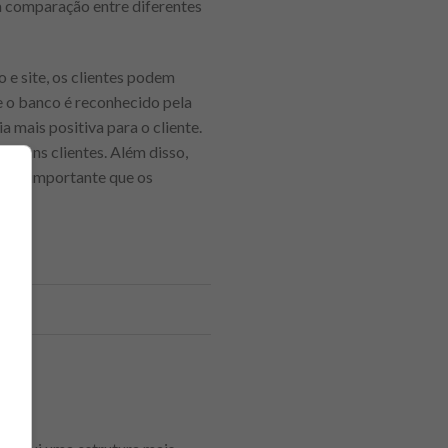
 a comparação entre diferentes
o e site, os clientes podem
e o banco é reconhecido pela
 mais positiva para o cliente.
 alguns clientes. Além disso,
s. É importante que os