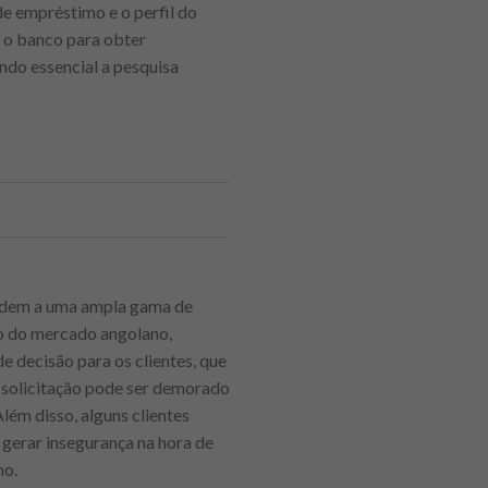
de empréstimo e o perfil do
m o banco para obter
ndo essencial a pesquisa
endem a uma ampla gama de
to do mercado angolano,
e decisão para os clientes, que
 solicitação pode ser demorado
ém disso, alguns clientes
gerar insegurança na hora de
mo.