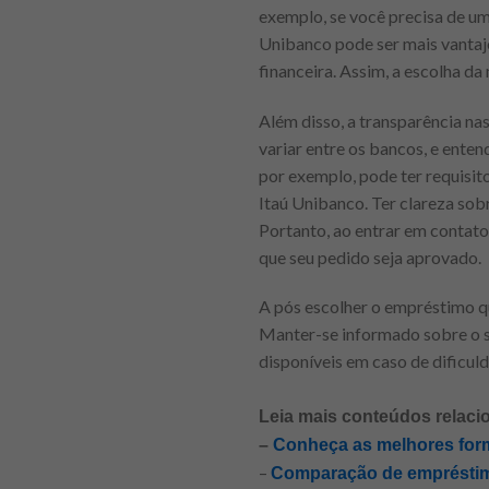
exemplo, se você precisa de um
Unibanco pode ser mais vantajo
financeira. Assim, a escolha d
Além disso, a transparência na
variar entre os bancos, e ente
por exemplo, pode ter requisit
Itaú Unibanco. Ter clareza sobr
Portanto, ao entrar em contato
que seu pedido seja aprovado.
A pós escolher o empréstimo q
Manter-se informado sobre o s
disponíveis em caso de dificuld
Leia mais conteúdos relaci
–
Conheça as melhores form
–
Comparação de empréstimo