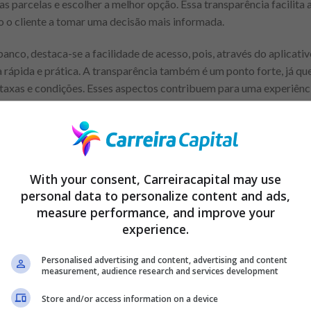
as parcelas e escolher a melhor opção. Essa transparência facilita
 o cliente a tomar uma decisão mais informada.
anco, destaca-se a facilidade de acesso, pois, através do aplicativ
 rápida e prática. A transparência também é um ponto forte, já qu
taxas e condições. Esses aspectos contribuem para uma experiência
gir um histórico de crédito sólido, o que pode ser uma barreira para
tivas, podem ser mais altas em comparação com outras instituiçõe
dessas possíveis desvantagens ao considerar um empréstimo.
With your consent, Carreiracapital may use
personal data to personalize content and ads,
Anuncio
measure performance, and improve your
experience.
Personalised advertising and content, advertising and content
measurement, audience research and services development
aú Unibanco
Store and/or access information on a device