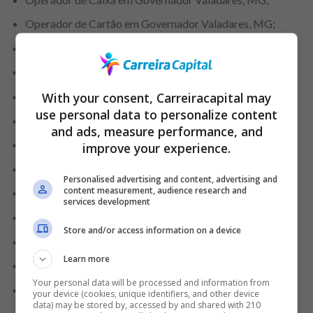
Operador de Cartão em Governador Valadares, MG;
Repositor em Governador Valadares, MG;
Empacotador em Blumenau, SC;
With your consent, Carreiracapital may
Repositor em Blumenau, SC;
use personal data to personalize content
Líder de Setor em Blumenau, SC;
and ads, measure performance, and
Operador de Cartão em Blumenau, SC;
improve your experience.
Gerenciador de Frente de Loja em Mossoró, RN;
Personalised advertising and content, advertising and
content measurement, audience research and
Analista de Contratos em Mossoró, RN;
services development
Engenheiro de Produção em Mossoró, RN;
Store and/or access information on a device
Repositor de Loja em Bauru, SP;
Learn more
Ajudante de Cozinha em Bauru, SP;
Your personal data will be processed and information from
Designer Gráfico em Brasília, DF;
your device (cookies, unique identifiers, and other device
data) may be stored by, accessed by and shared with 210