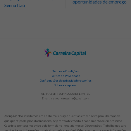
oportunidades de emprego
Senna Itaú
Termos e Condições
Política de Privacidade
Configurações de privacidade e cookies
Sobre a empresa
ALPHAZEN TECHNOLOGIES LIMITED
Email:
networknewsinc@gmail.com
Não solicitamos em nenhuma situação quantias em dinheiro para liberação de
Atenção:
qualquer tipo de produto financeiro, seja cartão de crédito, financiamento ou empréstimo.
Caso isto aconteça nos avise pelo formulário imediatamente. Observações: Trabalhamos para
manter todas informações o mais atualizadas possível. Vale ressaltar que essas informações