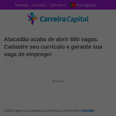
Skip
Portuguese
Emprego
Economia
Aplicativos
▼
to
content
Atacadão acaba de abrir 650 vagas.
Cadastre seu currículo e garanta sua
vaga de emprego!
Anuncio
Sabia que essa semana começou com tudo e
novas