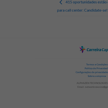
415 oportunidades estão 
para call center: Candidate-se!
Termos e Condições
Política de Privacida
Configurações de privacidade
Sobre a empresa
ALPHAZEN TECHNOLOGIES 
Email:
networknewsinc@gm