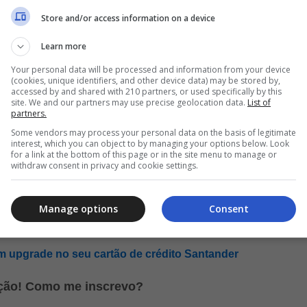
Store and/or access information on a device
antes);
 com deficiência);
Learn more
inistração comercial e muito mais;
Your personal data will be processed and information from your device
(cookies, unique identifiers, and other device data) may be stored by,
accessed by and shared with 210 partners, or used specifically by this
am conforme o cargo, mas, no geral, são buscados requisitos com
site. We and our partners may use precise geolocation data.
List of
partners.
em andamento, carteira de habilitação (CNH) nas categorias “A” e 
o Pacote Office.
Some vendors may process your personal data on the basis of legitimate
interest, which you can object to by managing your options below. Look
for a link at the bottom of this page or in the site menu to manage or
is com as funções exercidas e cada uma conta com benefícios ext
withdraw consent in privacy and cookie settings.
dica e odontológica, participação nos lucros, obtenção de comissõ
Manage options
Consent
e vantagens do Cartão de Crédito Digio
 upgrade no seu cartão de crédito Santander
eção! Como me inscrevo?