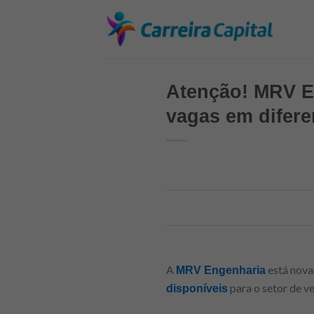
Skip
to
content
Atenção! MRV En
vagas em difere
A
está nova
MRV Engenharia
para o setor de v
disponíveis