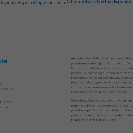
Ótima notícia: Netflix disponibi
disponíveis pelo Magazine Luiza
Não solicitamos em nenhuma situaçã
Atenção:
produto financeiro, seja cartão de crédito, fi
formulário imediatamente. Observações: Trab
possível. Vale ressaltar que essas informaçõ
instituições financeiras e ou provedores de se
parcerias, todos os produtos indicados nesse 
de
informações estarem atualizadas. Lembre-se s
 e cookies
instituições financeiras que você escolher.
Nós nos esforçamos para mant
Considerações:
LIMITED
podem ser diferentes do que você vê nos sites
ail.com
produtos específicos. Em caso de instituições
garantia das informações estarem atualizados.
financeiras e termos de aquisição.