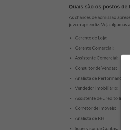
Quais são os postos de 
As chances de admissão apres
jovem aprendiz. Veja algumas 
Gerente de Loja;
Gerente Comercial;
Assistente Comercial;
Consultor de Vendas;
Analista de Performance;
Vendedor Imobiliário;
Assistente de Crédito Imobi
Corretor de Imóveis;
Analista de RH;
Supervisor de Contas;