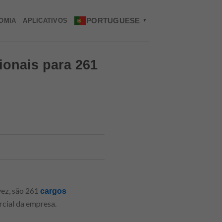
PORTUGUESE
OMIA
APLICATIVOS
▼
ionais para 261
vez, são 261
cargos
rcial da empresa.