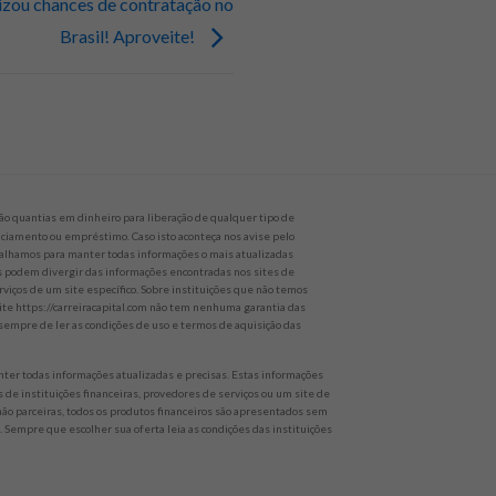
lizou chances de contratação no
Brasil! Aproveite!
o quantias em dinheiro para liberação de qualquer tipo de
nanciamento ou empréstimo. Caso isto aconteça nos avise pelo
alhamos para manter todas informações o mais atualizadas
es podem divergir das informações encontradas nos sites de
rviços de um site específico. Sobre instituições que não temos
site https://carreiracapital.com não tem nenhuma garantia das
empre de ler as condições de uso e termos de aquisição das
er todas informações atualizadas e precisas. Estas informações
 de instituições financeiras, provedores de serviços ou um site de
 não parceiras, todos os produtos financeiros são apresentados sem
 Sempre que escolher sua oferta leia as condições das instituições