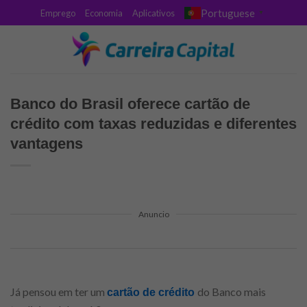
Skip
Portuguese
Emprego
Economia
Aplicativos
▼
to
content
Banco do Brasil oferece cartão de
crédito com taxas reduzidas e diferentes
vantagens
Anuncio
Já pensou em ter um
do Banco mais
cartão de crédito