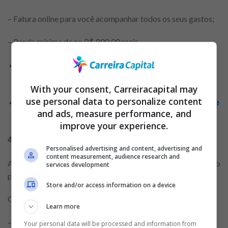
– Fatura online para você acompanhar todos os seus gastos;
– Renda mínima de no R$ 800,00 reais.
Cartão de crédito Hipercard: vantagens,
promoções, anuidade zero e acesso a seguros!
With your consent, Carreiracapital may
use personal data to personalize content
Cartão pré-pago lojas Americanas: saiba tudo sobre
and ads, measure performance, and
suas vantagens!
improve your experience.
4 – Cartão de Crédito Smiles Visa
Personalised advertising and content, advertising and
content measurement, audience research and
Através do Smile Visa, você vai acumular milhas para viajar no
services development
programa de pontos.
Store and/or access information on a device
Outras vantagens:
Learn more
– O cliente já ganha milhas ao adquirir o cartão;
Your personal data will be processed and information from