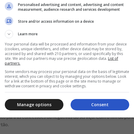
eta também não terá números inscritos. Dessa forma, será possível
Personalised advertising and content, advertising and content
measurement, audience research and services development
roduto ganhe maior aceitação dos jovens. De acordo com o diretor d
Store and/or access information on a device
re os detalhes do cartão.
Learn more
Your personal data will be processed and information from your device
(cookies, unique identifiers, and other device data) may be stored by,
Anuncio
accessed by and shared with 210 partners, or used specifically by this
site. We and our partners may use precise geolocation data.
List of
partners.
Some vendors may process your personal data on the basis of legitimate
interest, which you can object to by managing your options below. Look
for a link at the bottom of this page or in the site menu to manage or
withdraw consent in privacy and cookie settings.
card precisam baixar o aplicativo Credicard Beta, disponível em lo
er o formulário com a proposta
.
até o dia 30 de junho
Manage options
Consent
dito para as concessões ou negativas do serviço. Com o fim do perí
rtão.