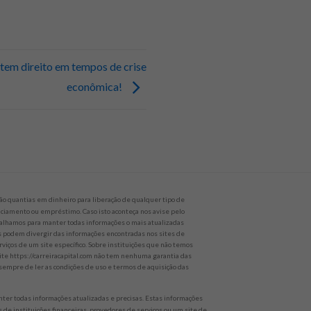
 tem direito em tempos de crise
econômica!
o quantias em dinheiro para liberação de qualquer tipo de
nanciamento ou empréstimo. Caso isto aconteça nos avise pelo
alhamos para manter todas informações o mais atualizadas
es podem divergir das informações encontradas nos sites de
rviços de um site específico. Sobre instituições que não temos
site https://carreiracapital.com não tem nenhuma garantia das
empre de ler as condições de uso e termos de aquisição das
er todas informações atualizadas e precisas. Estas informações
 de instituições financeiras, provedores de serviços ou um site de