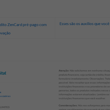
Esses são os auxílios que você
édito ZenCard pré-pago com
rovação
Não solicitamos em nenhuma situaçã
Atenção:
produto financeiro, seja cartão de crédito, fi
formulário imediatamente. Observações: Trab
possível. Vale ressaltar que essas informaçõ
instituições financeiras e ou provedores de se
parcerias, todos os produtos indicados nesse 
de
informações estarem atualizadas. Lembre-se s
 e cookies
instituições financeiras que você escolher.
Nós nos esforçamos para mant
Considerações:
LIMITED
podem ser diferentes do que você vê nos sites