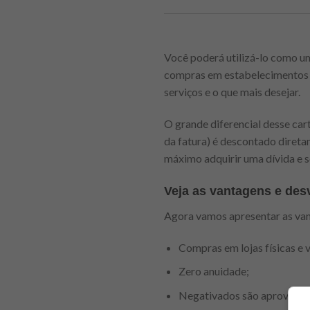
Você poderá utilizá-lo como um
compras em estabelecimentos on
serviços e o que mais desejar.
O grande diferencial desse ca
da fatura) é descontado direta
máximo adquirir uma dívida e 
Veja as vantagens e des
Agora vamos apresentar as vant
Compras em lojas físicas e v
Zero anuidade;
Negativados são aprovados