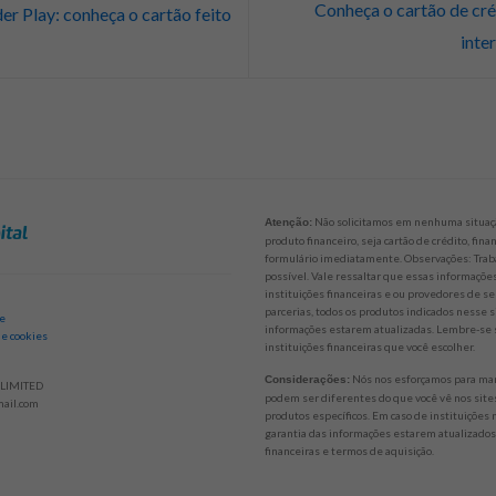
Conheça o cartão de cré
er Play: conheça o cartão feito
inte
Não solicitamos em nenhuma situaçã
Atenção:
produto financeiro, seja cartão de crédito, fi
formulário imediatamente. Observações: Trab
possível. Vale ressaltar que essas informaçõ
instituições financeiras e ou provedores de se
parcerias, todos os produtos indicados nesse 
de
informações estarem atualizadas. Lembre-se s
 e cookies
instituições financeiras que você escolher.
Nós nos esforçamos para mant
Considerações:
LIMITED
podem ser diferentes do que você vê nos sites
ail.com
produtos específicos. Em caso de instituições
garantia das informações estarem atualizados.
financeiras e termos de aquisição.