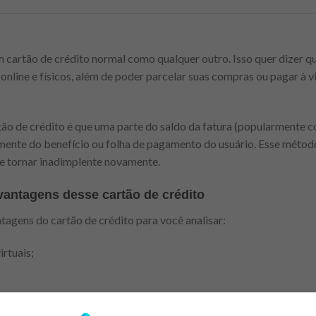
 cartão de crédito normal como qualquer outro. Isso quer dizer q
line e físicos, além de poder parcelar suas compras ou pagar à vis
rtão de crédito é que uma parte do saldo da fatura (popularmente
mente do benefício ou folha de pagamento do usuário. Esse método 
se tornar inadimplente novamente.
vantagens desse cartão de crédito
agens do cartão de crédito para você analisar:
irtuais;
;