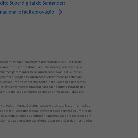
dito Superdigital do Santander:
rnacional e fácil aprovação
o quantias em dinheiro para liberação de qualquer tipo de
nanciamento ou empréstimo. Caso isto aconteça nos avise pelo
alhamos para manter todas informações o mais atualizadas
es podem divergir das informações encontradas nos sites de
rviços de um site específico. Sobre instituições que não temos
site https://carreiracapital.com não tem nenhuma garantia das
empre de ler as condições de uso e termos de aquisição das
er todas informações atualizadas e precisas. Estas informações
 de instituições financeiras, provedores de serviços ou um site de
 não parceiras, todos os produtos financeiros são apresentados sem
 Sempre que escolher sua oferta leia as condições das instituições