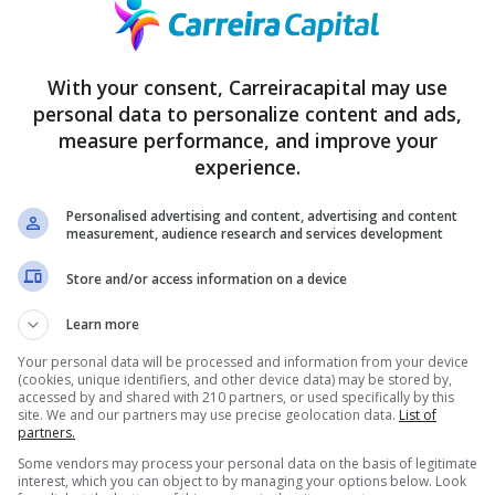
arte do limite de crédito;
ura ser descontada diretamente em folha;
With your consent, Carreiracapital may use
são até 4 vezes mais baixas que as observadas nos cartões de crédi
personal data to personalize content and ads,
measure performance, and improve your
experience.
Personalised advertising and content, advertising and content
measurement, audience research and services development
Store and/or access information on a device
Learn more
Your personal data will be processed and information from your device
(cookies, unique identifiers, and other device data) may be stored by,
accessed by and shared with 210 partners, or used specifically by this
site. We and our partners may use precise geolocation data.
List of
partners.
Some vendors may process your personal data on the basis of legitimate
interest, which you can object to by managing your options below. Look