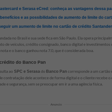
Mastercard e Serasa eCred: conheça as vantagens dessa pa
enefícios e as possibilidades de aumento de limite do cartã
nseguir um aumento de limite no cartão de crédito Santande
 fundada no Brasil e sua sede fica em São Paulo. Ela opera princip
to de veículos, crédito consignado, banco digital e investimentos 
 nota e o banco ganhou nota 7.0, que é considerada boa.
 crédito do Banco Pan
sulta ao
do
corresponde a um cartão 
SPC e Serasa
Banco Pan
de contratação dele acontece de forma digital e o cliente recebe 
e e segurança, sem se preocupar em ir a uma agência física.
Anuncio