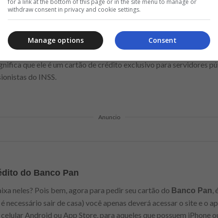
for a link at the bottom of this page or in the site menu to manage or
withdraw consent in privacy and cookie settings.
Manage options
Consent
 crédito estão diretamente relacionadas ao fato do público alvo se
nifica que ele é um cartão de crédito exclusivo para servidores púb
ionistas do INSS.
Anuncio
rédito do Banco Pan
aixa neles? Pois bem, agora para pedir seu cartão do
,
Banco Pan
 necessário sair de casa) você apenas deverá acessar o site e o a
 celular Android ou App Store, para aqueles que possuem iPhone ou