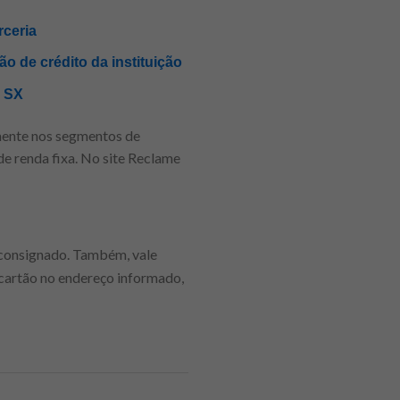
rceria
o de crédito da instituição
r SX
almente nos segmentos de
de renda fixa. No site Reclame
consignado. Também, vale
o cartão no endereço informado,