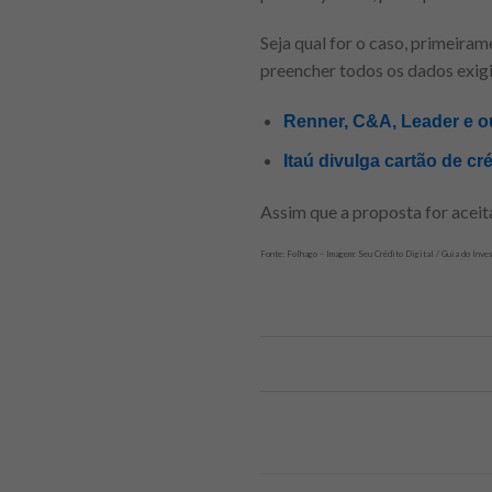
Seja qual for o caso, primeiram
preencher todos os dados exigid
Renner, C&A, Leader e ou
Itaú divulga cartão de cré
Assim que a proposta for aceit
Fonte: Folhago – Imagem: Seu Crédito Digital / Guia do Inves