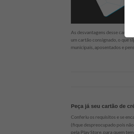
As desvantagens desse cartão de
um cartão consignado, o que sig
municipais, aposentados e pens
Peça já seu cartão de c
Conferiu os requisitos e se enc
(fique despreocupado pois não é
pela Play Store, para quem tem