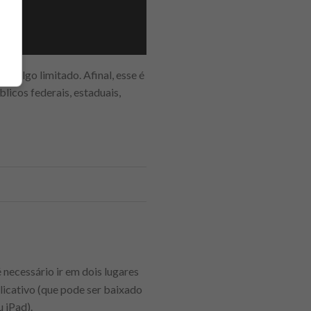
r algo limitado. Afinal, esse é
licos federais, estaduais,
 é necessário ir em dois lugares
plicativo (que pode ser baixado
 iPad).