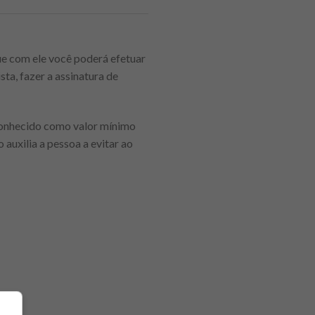
ue com ele você poderá efetuar
ta, fazer a assinatura de
 conhecido como valor mínimo
auxilia a pessoa a evitar ao