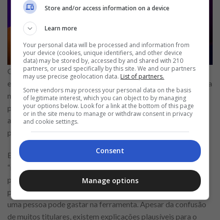
Store and/or access information on a device
Learn more
Your personal data will be processed and information from
your device (cookies, unique identifiers, and other device
data) may be stored by, accessed by and shared with 210
partners, or used specifically by this site. We and our partners
O limite de crédito no cartão costuma ser pauta constante
may use precise geolocation data.
List of partners.
entre os usuários, que desejam sempre poder contar com uma
Some vendors may process your personal data on the basis
margem justa e confiavelmente determinada. Afinal, além do
of legitimate interest, which you can object to by managing
your options below. Look for a link at the bottom of this page
próprio poder de compra ser maior, um bom limite pode
or in the site menu to manage or withdraw consent in privacy
ajudar até mesmo a manter o orçamento mais organizado,
and cookie settings.
principalmente no caso de pendências emergenciais.
Consent
Entre muitos clientes do Nubank que possuem o famoso
“roxinho”, esse assunto gera várias dúvidas e uma certa
polêmica, especialmente em relação às análises realizadas
Manage options
pelo banco no momento de estabelecer o valor máximo que
uma pessoa pode gastar na ferramenta. Apesar da confusão
de muitos titulares, existem explicações plausíveis para o