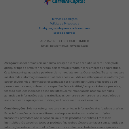
Termos e Condições
Política de Privacidade
Configurações de privacidade e cookies
Sobre a empresa
ALPHAZEN TECHNOLOGIES LIMITED
Email:
networknewsinc@gmail.com
Não solicitamos em nenhuma situação quantias em dinheiro para liberação de
Atenção:
qualquer tipo de produto financeiro, seja cartão de crédito, financiamento ou empréstimo.
Caso isto aconteça nos avise pelo formulário imediatamente. Observações: Trabalhamos para
manter todas informações o mais atualizadas possível. Vale ressaltar que essas informações
podem divergir das informações encontradas nos sites de instituições financeiras e ou
provedores de serviços de um site específico. Sobre instituições que não temos parcerias,
todos os produtos indicados nesse site https://carreiracapital.com não tem nenhuma
garantia das informações estarem atualizadas. Lembre-se sempre de ler as condições de
uso e termos de aquisição das instituições financeiras que você escolher.
Nós nos esforçamos para manter todas informações atualizadas e precisas.
Considerações:
Estas informações podem ser diferentes do que você vê nos sites de instituições
financeiras, provedores de serviços ou um site de produtos específicos. Em caso de
instituições não parceiras, todos os produtos financeiros são apresentados sem garantia das
informações estarem atualizados. Sempre que escolher sua oferta leia as condições das