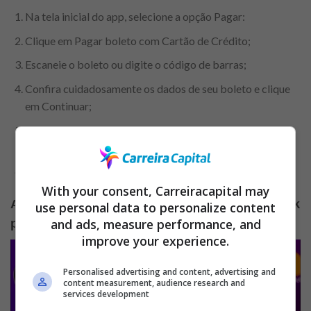
Na tela inicial do app, selecione a opção Pagar:
Clique em Pagar boleto com Cartão de Crédito;
Escaneie o boleto ou digite o código de barras;
Confira cuidadosamente os dados de seu boleto e clique
em Continuar;
Revise as informações do pagamento e escolha o número
das parcelas;
Selecione Pagar, insira sua senha de 4 dígitos e confirme.
With your consent, Carreiracapital may
Aumento do Limite do Cartão de Crédito Nubank
use personal data to personalize content
and ads, measure performance, and
para pagar as suas contas
improve your experience.
Personalised advertising and content, advertising and
content measurement, audience research and
services development