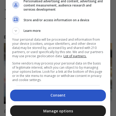
específica;
Personalised advertising and content, advertising and
content measurement, audience research and
Desempenhar determinados dispositivos;
services development
Registrar entrada e saída de produtos e materiais dentro
Store and/or access information on a device
do armazém da empresa.
Learn more
Benefícios que um Jovem Aprendiz recebe
Your personal data will be processed and information from
your device (cookies, unique identifiers, and other device
data) may be stored by, accessed by and shared with 210
partners, or used specifically by this site. We and our partners
may use precise geolocation data.
List of partners.
Some vendors may process your personal data on the basis
of legitimate interest, which you can object to by managing
your options below. Look for a link at the bottom of this page
or in the site menu to manage or withdraw consent in privacy
and cookie settings.
Consent
Manage options
É importante destacarmos primeiramente que a carga de