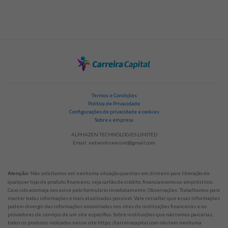
Termos e Condições
Política de Privacidade
Configurações de privacidade e cookies
Sobre a empresa
ALPHAZEN TECHNOLOGIES LIMITED
Email:
networknewsinc@gmail.com
Não solicitamos em nenhuma situação quantias em dinheiro para liberação de
Atenção:
qualquer tipo de produto financeiro, seja cartão de crédito, financiamento ou empréstimo.
Caso isto aconteça nos avise pelo formulário imediatamente. Observações: Trabalhamos para
manter todas informações o mais atualizadas possível. Vale ressaltar que essas informações
podem divergir das informações encontradas nos sites de instituições financeiras e ou
provedores de serviços de um site específico. Sobre instituições que não temos parcerias,
todos os produtos indicados nesse site https://carreiracapital.com não tem nenhuma