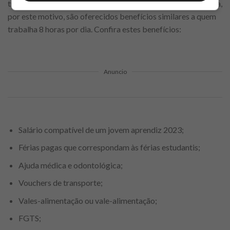
trabalho do jovem aprendiz é em média de 4 a 6 horas por dia,
por este motivo, são oferecidos benefícios similares a quem
trabalha 8 horas por dia. Confira estes benefícios:
Anuncio
Salário compatível de um jovem aprendiz 2023;
Férias pagas que correspondam às férias estudantis;
Ajuda médica e odontológica;
Vouchers de transporte;
Vales-alimentação ou vale-alimentação;
FGTS;