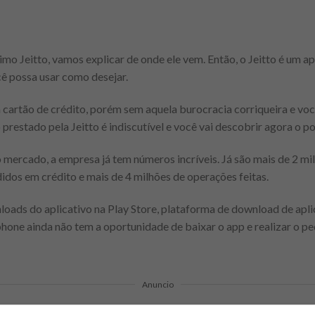
mo Jeitto, vamos explicar de onde ele vem. Então, o Jeitto é um apli
cê possa usar como desejar.
cartão de crédito, porém sem aquela burocracia corriqueira e vo
 prestado pela Jeitto é indiscutível e você vai descobrir agora o p
 mercado, a empresa já tem números incríveis. Já são mais de 2 mil
dos em crédito e mais de 4 milhões de operações feitas.
loads do aplicativo na Play Store, plataforma de download de apli
one ainda não tem a oportunidade de baixar o app e realizar o pe
Anuncio