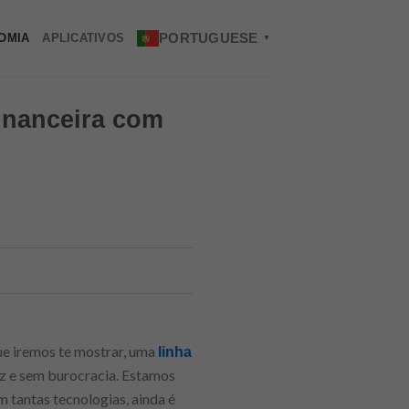
PORTUGUESE
OMIA
APLICATIVOS
▼
financeira com
ue iremos te mostrar, uma
linha
ez e sem burocracia. Estamos
 tantas tecnologias, ainda é