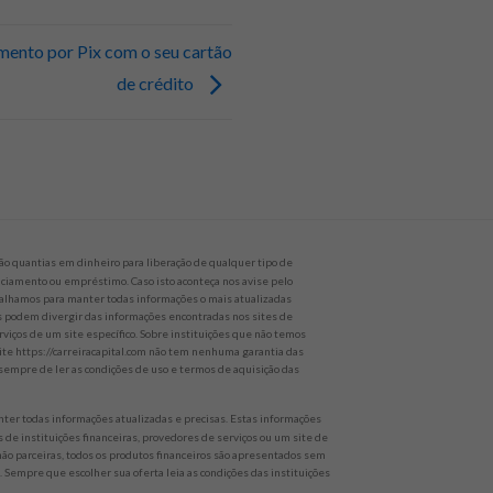
mento por Pix com o seu cartão
de crédito
o quantias em dinheiro para liberação de qualquer tipo de
nanciamento ou empréstimo. Caso isto aconteça nos avise pelo
alhamos para manter todas informações o mais atualizadas
es podem divergir das informações encontradas nos sites de
rviços de um site específico. Sobre instituições que não temos
site https://carreiracapital.com não tem nenhuma garantia das
empre de ler as condições de uso e termos de aquisição das
er todas informações atualizadas e precisas. Estas informações
 de instituições financeiras, provedores de serviços ou um site de
 não parceiras, todos os produtos financeiros são apresentados sem
 Sempre que escolher sua oferta leia as condições das instituições