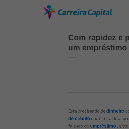
Skip
to
content
Com rapidez e p
um empréstimo 
Está precisando de
co
dinheiro
que é feita de acor
de crédito
falando do
Jeitto
empréstimo