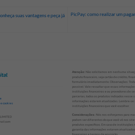
PicPay: como realizar um paga
conheça suas vantagens e peça já
Não solicitamos em nenhuma situaçã
Atenção:
produto financeiro, seja cartão de crédito, fi
formulário imediatamente. Observações: Trab
possível. Vale ressaltar que essas informaçõ
instituições financeiras e ou provedores de se
parcerias, todos os produtos indicados nesse 
de
informações estarem atualizadas. Lembre-se s
 e cookies
instituições financeiras que você escolher.
Nós nos esforçamos para mant
Considerações:
LIMITED
podem ser diferentes do que você vê nos sites
ail.com
produtos específicos. Em caso de instituições
garantia das informações estarem atualizados.
financeiras e termos de aquisição.