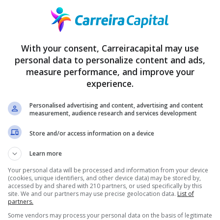
de fazer um empréstimo Jeitto?
With your consent, Carreiracapital may use
vantagem do empréstimo Jeitto é que a grana cai na conta com um
personal data to personalize content and ads,
 você descobre o seu limite de crédito disponível quase de imediat
measure performance, and improve your
experience.
zer o destaque é que quanto mais você usar o aplicativo para pedir
Personalised advertising and content, advertising and content
imite aumenta. Isto é: a cada mês, usando corretamente a plataform
measurement, audience research and services development
Store and/or access information on a device
 conseguir terminar o mês com as contas fechadas. O maior atrati
um imprevisto e você precisou usar aquele dinheiro que já tinha de
Learn more
ara tapar esse tipo de “buraco”.
Your personal data will be processed and information from your device
(cookies, unique identifiers, and other device data) may be stored by,
destacar é a taxa de aprovação da Jeitto: 3x maior do que outra
accessed by and shared with 210 partners, or used specifically by this
velaram que conseguiram crédito aprovado mesmo com o nome suj
site. We and our partners may use precise geolocation data.
List of
partners.
Some vendors may process your personal data on the basis of legitimate