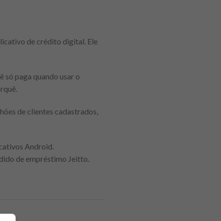
cativo de crédito digital. Ele
cê só paga quando usar o
orquê.
hões de clientes cadastrados,
cativos Android.
dido de empréstimo Jeitto.