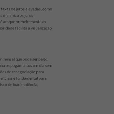
m taxas de juros elevadas, como
as minimiza os juros
cê ataque primeiramente as
oridade facilita a visualização
or mensal que pode ser pago,
enha os pagamentos em dia sem
ções de renegociação para
genciais é fundamental para
isco de inadimplência,