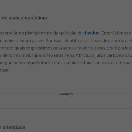
os de cada empréstimo
to crucial no planejamento da quitação de
. Empréstimos c
dívidas
aior a longo prazo. Por isso, identificar as taxas de juros de cad
ntender quais empréstimos possuem as maiores taxas, você pode 
s de forma mais rápida. No Brasil e na África, os juros variáveis 
negociar os empréstimos com as maiores taxas ou buscar alternati
nsal.
Anuncio
r prioridade