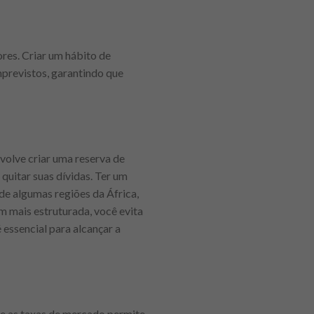
res. Criar um hábito de
mprevistos, garantindo que
nvolve criar uma reserva de
quitar suas dívidas. Ter um
de algumas regiões da África,
mais estruturada, você evita
essencial para alcançar a
e as taxas de mercado permite