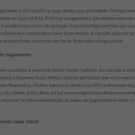
amento, é útil classificar suas dívidas por prioridade. Dívidas co
estar no topo da lista. Priorizar o pagamento das dívidas mais car
e acelera o processo de quitação. Essa estratégia permite que vo
 financeiro, reduzindo o valor total devido. A classificação por pri
 os empréstimos se tornem um fardo financeiro a longo prazo.
 de pagamento
-sucedido, é essencial definir metas realistas. Ao calcular o val
mento e despesas fixas. Metas realistas permitem que você mant
es financeiras. Muitos bancos no Brasil e na África oferecem op
to do cliente. Além disso, incluir uma margem para despesas emer
lcançáveis facilita a manutenção do plano de pagamento e reduz o r
.
ento mais viável