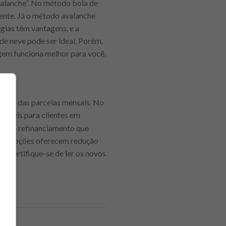
valanche”. No método bola de
ente. Já o método avalanche
gias têm vantagens, e a
 de neve pode ser ideal. Porém,
agem funciona melhor para você.
ceiro das parcelas mensais. No
ráveis para clientes em
mas de refinanciamento que
as as opções oferecem redução
as certifique-se de ler os novos