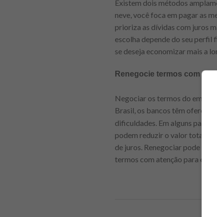
Existem dois métodos amplament
neve, você foca em pagar as m
prioriza as dívidas com juros 
escolha depende do seu perfil f
se deseja economizar mais a lo
Renegocie termos com os 
Negociar os termos do emprést
Brasil, os bancos têm ofereci
dificuldades. Em alguns países
podem reduzir o valor total de
de juros. Renegociar pode ser u
termos com atenção para evitar