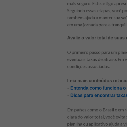
mais seguro. Este artigo apres
Seguindo essas etapas, você p
também ajuda a manter sua saúd
em uma jornada para a tranquil
Avalie o valor total de suas
O primeiro passo para um plano
eventuais taxas de atraso. Em v
condições associadas.
Leia mais conteúdos relaci
–
Entenda como funciona o c
–
Dicas para encontrar taxa
Em países como o Brasil e em re
clara do valor total, você evi
planilha ou aplicativo ajuda 