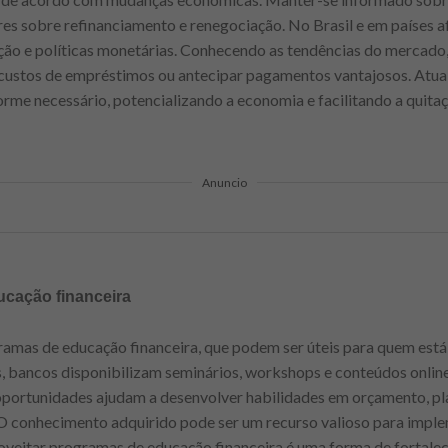
s sobre refinanciamento e renegociação. No Brasil e em países afr
ação e políticas monetárias. Conhecendo as tendências do mercado
 custos de empréstimos ou antecipar pagamentos vantajosos. Atual
orme necessário, potencializando a economia e facilitando a quitaç
Anuncio
ucação financeira
mas de educação financeira, que podem ser úteis para quem está 
s, bancos disponibilizam seminários, workshops e conteúdos online 
s oportunidades ajudam a desenvolver habilidades em orçamento, p
 O conhecimento adquirido pode ser um recurso valioso para impl
oveitar programas de educação financeira é uma forma de fortalec