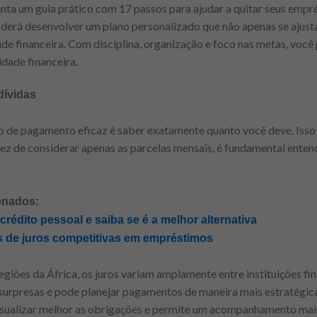
enta um guia prático com 17 passos para ajudar a quitar seus empr
oderá desenvolver um plano personalizado que não apenas se ajust
e financeira. Com disciplina, organização e foco nas metas, você
idade financeira.
 dívidas
 de pagamento eficaz é saber exatamente quanto você deve. Isso inc
ez de considerar apenas as parcelas mensais, é fundamental entende
onados:
rédito pessoal e saiba se é a melhor alternativa
s de juros competitivas em empréstimos
giões da África, os juros variam amplamente entre instituições fin
ta surpresas e pode planejar pagamentos de maneira mais estratégi
a visualizar melhor as obrigações e permite um acompanhamento ma