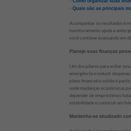
–
Como organizar suas fin
–
Quais são as principais 
Acompanhar os resultados é mo
monitoramento ajuda a antecipa
você continue avançando em dir
Planeje suas finanças pess
Um dos pilares para evitar nova
emergência e reduzir despesas 
plano financeiro sólido é part
onde mudanças econômicas pod
depender de empréstimos futuro
estabilidade e construir um fut
Mantenha-se atualizado co
As taxas de juros podem vari