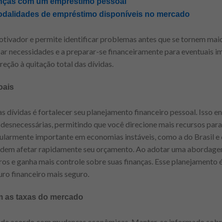
anças com um empréstimo pessoal
modalidades de empréstimo disponíveis no mercado
tivador e permite identificar problemas antes que se tornem maio
r necessidades e a preparar-se financeiramente para eventuais i
eção à quitação total das dívidas.
oais
s dívidas é fortalecer seu planejamento financeiro pessoal. Isso e
desnecessárias, permitindo que você direcione mais recursos para 
icularmente importante em economias instáveis, como a do Brasil e 
em afetar rapidamente seu orçamento. Ao adotar uma abordagem 
s e ganha mais controle sobre suas finanças. Esse planejamento é 
uro financeiro mais seguro.
m as taxas do mercado
ar de acordo com mudanças econômicas. Manter-se informado sobr