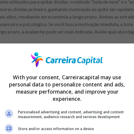
e utilizados para quitar dívidas: o método “bola de neve” e o “a
enores dívidas primeiro, ganhando motivação ao quitá-las rapidam
mais altos, resultando em economia a longo prazo. Ambas as estraté
inanceiro e psicológico. Se você busca motivação imediata, a bola
ngo prazo, a avalanche pode ser mais indicada. Avalie qual abord
bancos
imo com o banco pode aliviar significativamente o impacto finan
do programas de renegociação de
, com condições mais favo
dívidas
 africanos, como Nigéria e África do Sul, também existem progra
With your consent, Carreiracapital may use
vido. Antes de renegociar, avalie o custo-benefício, pois nem tod
personal data to personalize content and ads,
measure performance, and improve your
ma alternativa eficaz para ajustar as parcelas ao seu orçamento, m
experience.
 cláusulas desfavoráveis.
Personalised advertising and content, advertising and content
measurement, audience research and services development
Anuncio
Store and/or access information on a device