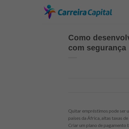
Skip
to
content
Como desenvolv
com segurança
Quitar empréstimos pode ser um
países da África, altas taxas 
Criar um plano de pagamento be