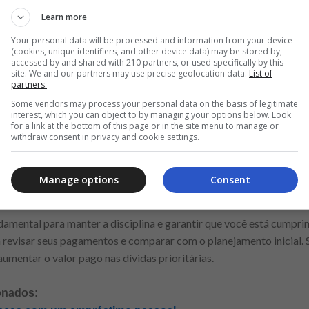
Learn more
Your personal data will be processed and information from your device
(cookies, unique identifiers, and other device data) may be stored by,
e dívidas
accessed by and shared with 210 partners, or used specifically by this
site. We and our partners may use precise geolocation data.
List of
partners.
tégia que permite combinar múltiplos empréstimos em uma única d
Some vendors may process your personal data on the basis of legitimate
rasil e na África oferecem programas de consolidação que ajudam 
interest, which you can object to by managing your options below. Look
orçamento. Ao consolidar dívidas, você troca múltiplas parcelas p
for a link at the bottom of this page or in the site menu to manage or
withdraw consent in privacy and cookie settings.
acilita a administração financeira e reduz o risco de atrasos ou in
idar, pois alguns contratos podem incluir taxas adicionais que au
Manage options
Consent
 mensalmente
damental para manter a disciplina e garantir que você está cumpr
revisar seus pagamentos e comparar com o planejamento inicial. S
aumentar o valor pago nas dívidas prioritárias.
onados: