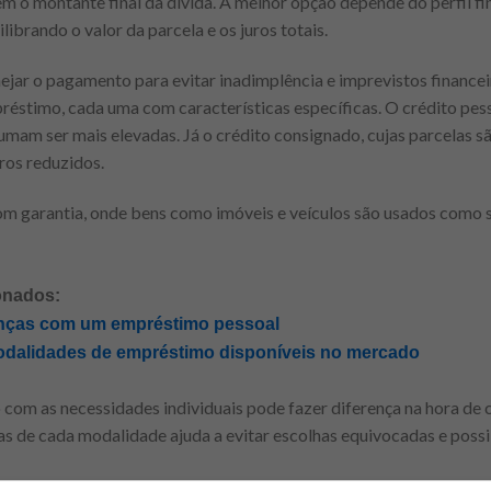
em o montante final da dívida. A melhor opção depende do perfil f
brando o valor da parcela e os juros totais.
nejar o pagamento para evitar inadimplência e imprevistos financei
éstimo, cada uma com características específicas. O crédito pess
umam ser mais elevadas. Já o crédito consignado, cujas parcelas 
ros reduzidos.
com garantia, onde bens como imóveis e veículos são usados como 
onados:
anças com um empréstimo pessoal
modalidades de empréstimo disponíveis no mercado
 com as necessidades individuais pode fazer diferença na hora de 
s de cada modalidade ajuda a evitar escolhas equivocadas e poss