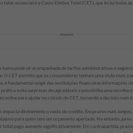
ro fator essencial é o Custo Efetivo Total (CET), que inclui todas 
Anuncio
s baixa pode vir acompanhada de tarifas administrativas e seguro
e. O CET permite que os consumidores tenham uma visão mais clar
ma, é fundamental exigir das instituições financeiras informações 
prática evita surpresas desagradáveis e possibilita uma escolha 
es online para ajudar no cálculo do CET, tornando a decisão mais 
mpacta diretamente o custo do crédito. Em prazos mais longos, 
antajoso para quem tem um orçamento apertado. No entanto, juros
 total pago aumente significativamente. Em contrapartida, prazos