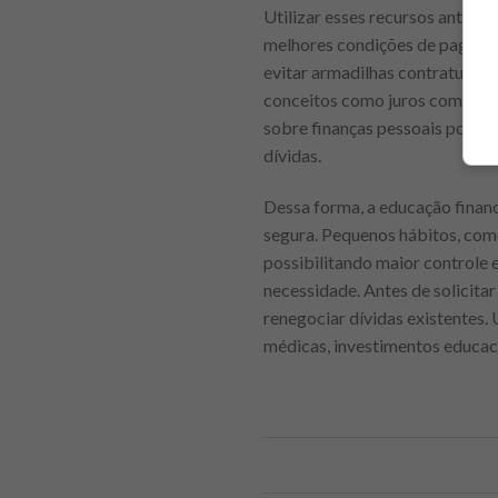
Utilizar esses recursos antes 
melhores condições de pagament
evitar armadilhas contratuais
conceitos como juros composto
sobre finanças pessoais pode t
dívidas.
Dessa forma, a educação financ
segura. Pequenos hábitos, como
possibilitando maior controle 
necessidade. Antes de solicitar
renegociar dívidas existentes
médicas, investimentos educac