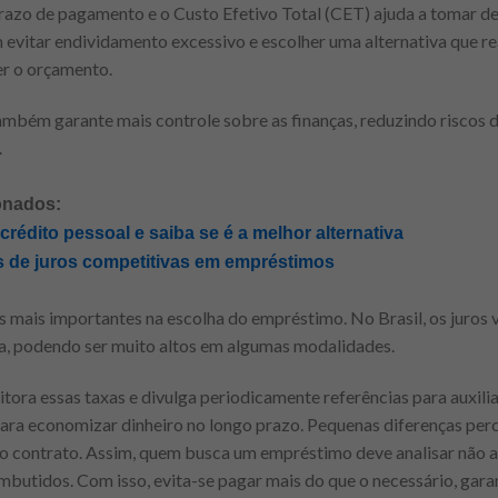
razo de pagamento e o Custo Efetivo Total (CET) ajuda a tomar d
evitar endividamento excessivo e escolher uma alternativa que re
r o orçamento.
ambém garante mais controle sobre as finanças, reduzindo riscos d
.
onados:
rédito pessoal e saiba se é a melhor alternativa
s de juros competitivas em empréstimos
es mais importantes na escolha do empréstimo. No Brasil, os juros
eira, podendo ser muito altos em algumas modalidades.
tora essas taxas e divulga periodicamente referências para auxil
 para economizar dinheiro no longo prazo. Pequenas diferenças pe
l do contrato. Assim, quem busca um empréstimo deve analisar não 
butidos. Com isso, evita-se pagar mais do que o necessário, gara