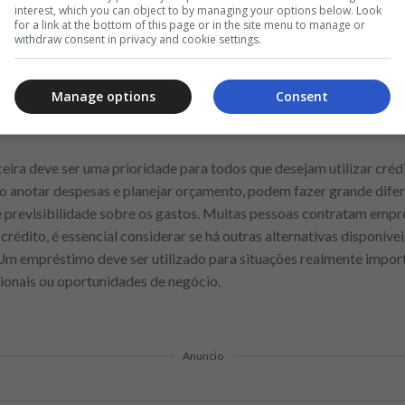
interest, which you can object to by managing your options below. Look
de contratar um empréstimo é uma estratégia inteligente para econo
for a link at the bottom of this page or in the site menu to manage or
o. Sempre que possível, consulte especialistas financeiros para 
withdraw consent in privacy and cookie settings.
. A educação financeira é fundamental para evitar problemas com
s e planejamento financeiro pode ajudar na tomada de decisões. 
Manage options
Consent
razer benefícios a longo prazo, evitando endividamento excessivo 
eira deve ser uma prioridade para todos que desejam utilizar créd
 anotar despesas e planejar orçamento, podem fazer grande difere
e previsibilidade sobre os gastos. Muitas pessoas contratam empré
 crédito, é essencial considerar se há outras alternativas disponí
. Um empréstimo deve ser utilizado para situações realmente impo
ionais ou oportunidades de negócio.
Anuncio