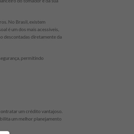
inanceiro do tomador e da sua
ros. No Brasil, existem
oal é um dos mais acessíveis,
são descontadas diretamente da
segurança, permitindo
contratar um crédito vantajoso.
ibilita um melhor planejamento