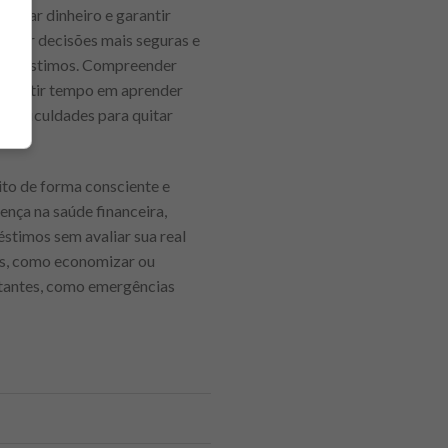
mizar dinheiro e garantir
tomar decisões mais seguras e
 empréstimos. Compreender
Investir tempo em aprender
e dificuldades para quitar
ito de forma consciente e
nça na saúde financeira,
stimos sem avaliar sua real
veis, como economizar ou
rtantes, como emergências