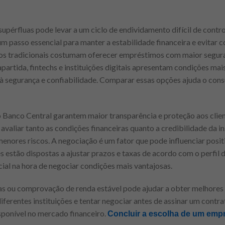
supérfluas pode levar a um ciclo de endividamento difícil de control
 passo essencial para manter a estabilidade financeira e evitar 
cos tradicionais costumam oferecer empréstimos com maior segur
artida, fintechs e instituições digitais apresentam condições mai
à segurança e confiabilidade. Comparar essas opções ajuda o cons
Banco Central garantem maior transparência e proteção aos clien
aliar tanto as condições financeiras quanto a credibilidade da in
enores riscos. A negociação é um fator que pode influenciar posi
 estão dispostas a ajustar prazos e taxas de acordo com o perfil 
cial na hora de negociar condições mais vantajosas.
as ou comprovação de renda estável pode ajudar a obter melhores
erentes instituições e tentar negociar antes de assinar um cont
sponível no mercado financeiro.
Concluir a escolha de um emp