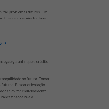
a evitar problemas futuros. Um
o financeiro se não for bem
ças
nsegue garantir que o crédito
tranquilidade no futuro. Tomar
 futuras. Buscar orientação
dades e evitar endividamento
rança financeira e a