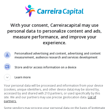
Anuncio
With your consent, Carreiracapital may use
personal data to personalize content and ads,
measure performance, and improve your
nanceira é um aspecto importante a ser considerado. Muitas pesso
experience.
culdades na renegociação de dívidas. Consultar opiniões de outros
sa do consumidor pode ajudar a evitar transtornos. Além disso, é
Personalised advertising and content, advertising and content
measurement, audience research and services development
Central do Brasil. Dessa forma, é possível garantir maior seguran
Store and/or access information on a device
tentamente o contrato antes de assinar, certificando-se de que nã
Learn more
s e compreendidas. Com o avanço da tecnologia, tornou-se mais f
Your personal data will be processed and information from your device
aplicativos oferecem simuladores que permitem visualizar as
cond
(cookies, unique identifiers, and other device data) may be stored by,
accessed by and shared with 210 partners, or used specifically by this
as ferramentas ajudam a identificar qual opção oferece as melhore
site. We and our partners may use precise geolocation data.
List of
partners.
m tomar decisões informadas, evitando escolher créditos com cus
Some vendors may process your personal data on the basis of legitimate