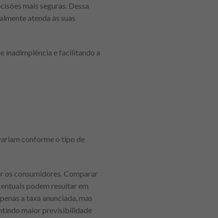
ecisões mais seguras. Dessa
almente atenda às suas
e inadimplência e facilitando a
 variam conforme o tipo de
iar os consumidores. Comparar
rcentuais podem resultar em
apenas a taxa anunciada, mas
ntindo maior previsibilidade