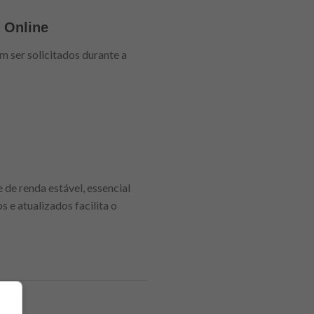
 Online
m ser solicitados durante a
de renda estável, essencial
 e atualizados facilita o