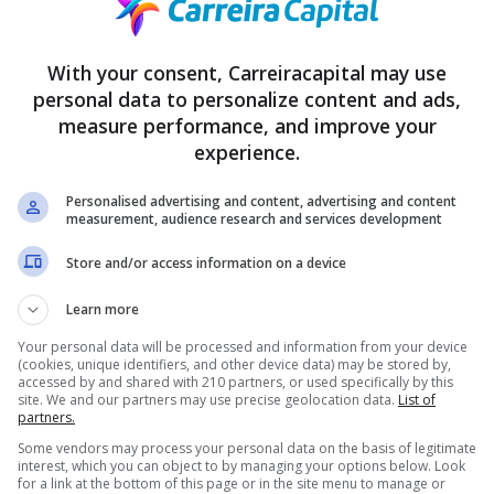
With your consent, Carreiracapital may use
lher a Melhor Opção de Cartão de Crédito
personal data to personalize content and ads,
s no
, é essencial saber como comparar os diferentes cart
mercado
measure performance, and improve your
ntes de tomar uma decisão, considere os seguintes pontos:
experience.
 qual é a taxa de juros do cartão, especialmente para pagamentos p
Personalised advertising and content, advertising and content
measurement, audience research and services development
: Alguns cartões oferecem programas de recompensas, como po
Store and/or access information on a device
as
lo de milhas para viagens. Escolha um cartão que ofereça benefício
Learn more
ise se o cartão cobra anuidade e, em caso afirmativo, se os benef
Your personal data will be processed and information from your device
(cookies, unique identifiers, and other device data) may be stored by,
accessed by and shared with 210 partners, or used specifically by this
site. We and our partners may use precise geolocation data.
List of
 alinhada com seus hábitos de consumo e suas prioridades financei
partners.
 programa de milhas pode ser mais vantajoso. Se prefere economi
Some vendors may process your personal data on the basis of legitimate
 opção.
interest, which you can object to by managing your options below. Look
for a link at the bottom of this page or in the site menu to manage or