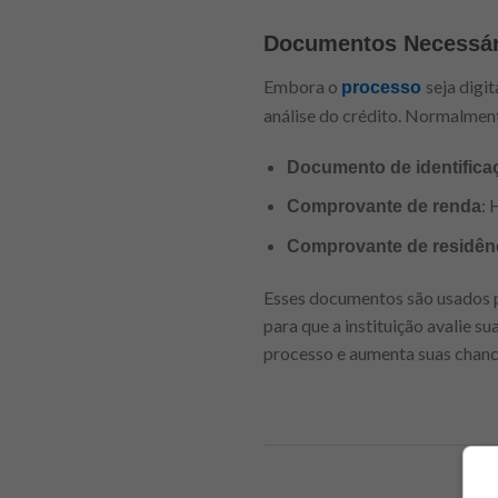
Documentos Necessári
Embora o
seja digi
processo
análise do crédito. Normalmente
Documento de identifica
: 
Comprovante de renda
Comprovante de residên
Esses documentos são usados pa
para que a instituição avalie 
processo e aumenta suas chanc