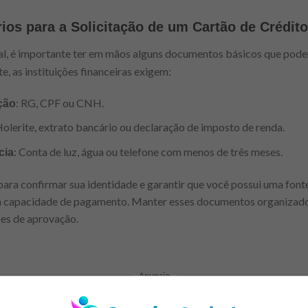
os para a Solicitação de um Cartão de Crédito
tal, é importante ter em mãos alguns documentos básicos que pode
, as instituições financeiras exigem:
: RG, CPF ou CNH.
ção
Holerite, extrato bancário ou declaração de imposto de renda.
: Conta de luz, água ou telefone com menos de três meses.
cia
ra confirmar sua identidade e garantir que você possui uma fonte 
sua capacidade de pagamento. Manter esses documentos organizados
es de aprovação.
Anuncio