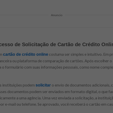
Anuncio
esso de Solicitação de Cartão de Crédito Onli
um
costuma ser simples e intuitivo. Em p
cartão de crédito online
inanceira ou plataforma de comparação de cartões. Após escolher o 
ha o formulário com suas informações pessoais, como nome comple
as instituições podem
o envio de documentos adicionais,
solicitar
sses documentos podem ser enviados em formato digital, o que faci
amente a uma agência. Uma vez enviada a solicitação, a instituição
 por e-mail ou telefone. Se aprovado, você receberá o cartão em ca