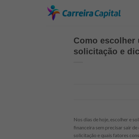
Skip
to
content
Como escolher u
solicitação e d
Nos dias de hoje, escolher e so
financeira sem precisar sair d
solicitação e quais fatores con