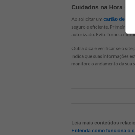
Cuidados na Hora de S
Ao solicitar um
cartão de cré
seguro e eficiente. Primeiramen
autorizado. Evite fornecer inf
Outra dica é verificar se o site
indica que suas informações es
monitore o andamento da sua so
Leia mais conteúdos relaci
Entenda como funciona o cré