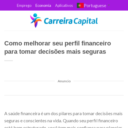
Skip
Portuguese
Emprego
Economia
Aplicativos
▼
to
content
Como melhorar seu perfil financeiro
para tomar decisões mais seguras
Anuncio
A saúde financeira é um dos pilares para tomar decisões mais
seguras e conscientes na vida. Quando seu perfil financeiro
está bem estruturado, você tem mais confiança para planejar