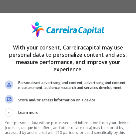
na bandeira Visa e está sendo disponibilizado para seus usuários 
 primeira é a versão mais básica do cartão, enquanto a segunda é 
With your consent, Carreiracapital may use
personal data to personalize content and ads,
 vantagens, e um dos maiores atrativos é, sem dúvida, algo que es
measure performance, and improve your
ver um produto financeiro desse, receberá 1% de dinheiro de volta
experience.
Rappi, você ganha 3% de cashback, o que já é um grande benefício
Personalised advertising and content, advertising and content
tão mais básico, além de fazer parte do programa Vai de Visa, rece
measurement, audience research and services development
Store and/or access information on a device
Learn more
Your personal data will be processed and information from your device
(cookies, unique identifiers, and other device data) may be stored by,
accessed by and shared with 210 partners, or used specifically by this