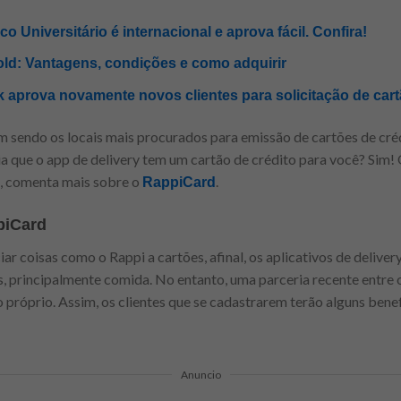
o Universitário é internacional e aprova fácil. Confira!
Gold: Vantagens, condições e como adquirir
 aprova novamente novos clientes para solicitação de cart
m sendo os locais mais procurados para emissão de cartões de cré
ia que o app de delivery tem um cartão de crédito para você? Sim!
), comenta mais sobre o
.
RappiCard
piCard
r coisas como o Rappi a cartões, afinal, os aplicativos de deliver
s, principalmente comida. No entanto, uma parceria recente entre o
próprio. Assim, os clientes que se cadastrarem terão alguns bene
Anuncio