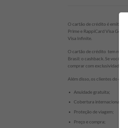
O cartão de crédito é emitido 
Prime e RappiCard Visa Gold. A
Visa Infinite.
O cartão de crédito tem muitas
Brasil: o cashback. Se você ti
comprar com exclusividade na 
Além disso, os clientes do car
Anuidade gratuita;
Cobertura internacional;
Proteção de viagem;
Preço e compra;