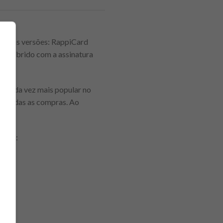
em duas versões: RappiCard
um híbrido com a assinatura
tá cada vez mais popular no
 em todas as compras. Ao
.
berão: