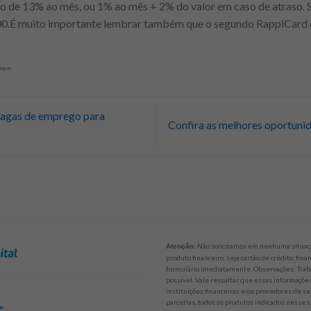
ão de 13% ao mês, ou 1% ao mês + 2% do valor em caso de atraso. Se
,00.É muito importante lembrar também que o segundo RappiCard c
regon
vagas de emprego para
Confira as melhores oportuni
Não solicitamos em nenhuma situaçã
Atenção:
produto financeiro, seja cartão de crédito, fi
formulário imediatamente. Observações: Trab
possível. Vale ressaltar que essas informaçõ
instituições financeiras e ou provedores de se
parcerias, todos os produtos indicados nesse 
de