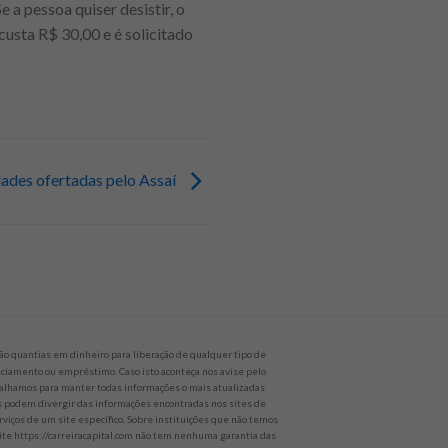
 a pessoa quiser desistir, o
usta R$ 30,00 e é solicitado
dades ofertadas pelo Assaí
o quantias em dinheiro para liberação de qualquer tipo de
nanciamento ou empréstimo. Caso isto aconteça nos avise pelo
alhamos para manter todas informações o mais atualizadas
es podem divergir das informações encontradas nos sites de
rviços de um site específico. Sobre instituições que não temos
site https://carreiracapital.com não tem nenhuma garantia das