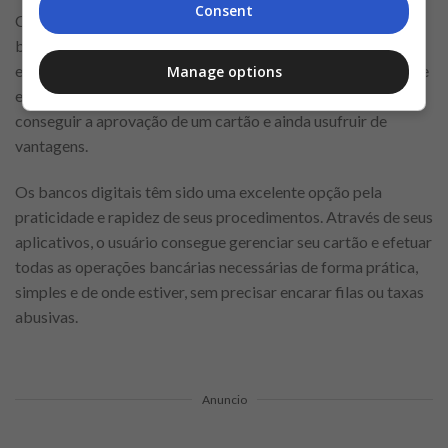
Consent
Caso já possua conta corrente ou poupança em determinado
banco, analise a possibilidade de solicitar o cartão na
empresa. Como a entidade bancária já possui os seus dados e
Manage options
existe um relacionamento prévio, pode ser bem mais fácil de
conseguir a aprovação de um cartão e ainda usufruir de
vantagens.
Os bancos digitais têm sido uma excelente opção pela
praticidade e rapidez de seus procedimentos. Através de seus
aplicativos, o usuário consegue gerenciar seu cartão e efetuar
todas as operações bancárias necessárias de forma prática,
simples e de onde estiver, sem precisar encarar filas ou taxas
abusivas.
Anuncio