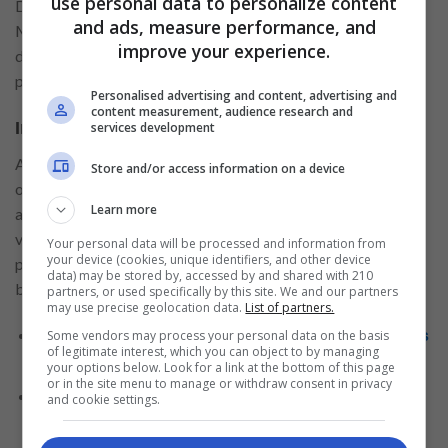
use personal data to personalize content
De todas essas, as mais comuns e com maior aceitação são
and ads, measure performance, and
Mastercard, Visa, Elo e Hipercard. Aliás, algumas dispões de
improve your experience.
diversos programas de vantagens, como acúmulo de pontos,
por exemplo.
Personalised advertising and content, advertising and
content measurement, audience research and
Instituição financeira emissora do cartão
services development
A instituição financeira é uma das primeiras coisas a se
Store and/or access information on a device
observar antes de escolher o cartão de crédito. Procure
Learn more
avaliar a reputação de cada uma, os serviços oferecidos, as
vantagens e qual o nível de dificuldade na liberação do
Your personal data will be processed and information from
your device (cookies, unique identifiers, and other device
produto. É válido também ficar atento à quantidade de
data) may be stored by, accessed by and shared with 210
burocracia nos processos e ao funcionamento.
partners, or used specifically by this site. We and our partners
may use precise geolocation data.
List of partners.
Operadora Vivo oferece crédito pessoal com ótimas
Some vendors may process your personal data on the basis
of legitimate interest, which you can object to by managing
condições: Confira!
your options below. Look for a link at the bottom of this page
or in the site menu to manage or withdraw consent in privacy
Quer adquirir um cartão de crédito em 2021? Veja
and cookie settings.
quatro opções com aprovação facilitada