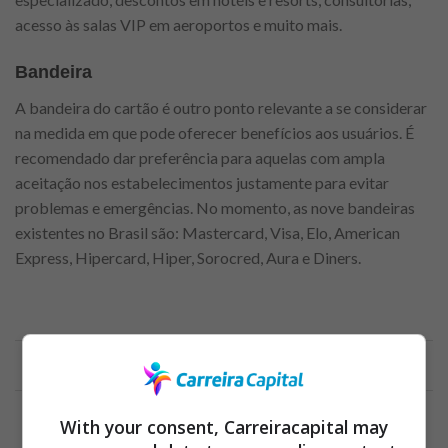
acesso às salas VIP em aeroportos e muito mais.
Bandeira
A bandeira do cartão é outro ponto relevante a se considerar
na medida em que pode oferecer benefícios aos usuários. É
recomendado dar preferência para aquelas com ampla
aceitação nos estabelecimentos justamente para evitar
problemas e emergências. No momento, as nove bandeiras
existentes no Brasil são: Mastercard, Visa, Elo, American
Express, Hipercard, Hiper, Sorocred, Aura e Diners.
Anuncio
With your consent, Carreiracapital may