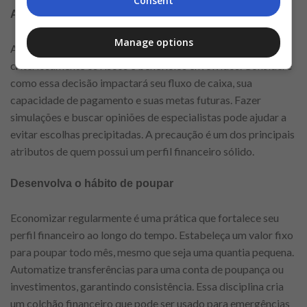
Consent
Avalie suas decisões com cuidado
Manage options
Antes de assumir um novo compromisso financeiro, avalie
criteriosamente os riscos e benefícios envolvidos. Considere
como essa decisão impactará seu fluxo de caixa, sua
capacidade de pagamento e suas metas futuras. Fazer
simulações e buscar opiniões de especialistas pode ajudar a
evitar escolhas precipitadas. A precaução é um dos principais
atributos de quem possui um perfil financeiro sólido.
Desenvolva o hábito de poupar
Economizar regularmente é uma prática que fortalece seu
perfil financeiro ao longo do tempo. Estabeleça um valor fixo
para poupar todo mês, mesmo que seja uma quantia pequena.
Automatize transferências para uma conta de poupança ou
investimentos, garantindo consistência. Essa disciplina cria
um colchão financeiro que pode ser usado para emergências