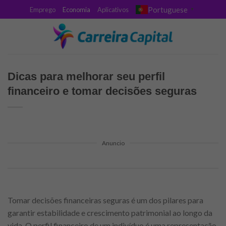
Skip
Portuguese
Emprego
Economia
Aplicativos
▼
to
content
Dicas para melhorar seu perfil
financeiro e tomar decisões seguras
Anuncio
Tomar decisões financeiras seguras é um dos pilares para
garantir estabilidade e crescimento patrimonial ao longo da
vida. O perfil financeiro de um indivíduo é uma representação