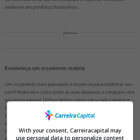
melhores em produtos financeiros.
Anuncio
Estabeleça um orçamento realista
Um orçamento bem planejado é essencial para melhorar seu
perfil financeiro. Liste todas as suas despesas e compare com
sua renda mensal. Defina limites claros para cada categoria
de gasto, priorizando itens essenciais e evitando excessos.
Um orçamento realista ajuda a manter o controle, evita
déficits e direciona recursos para suas metas. Atualize-o
With your consent, Carreiracapital may
regularmente para refletir mudanças na sua situação
use personal data to personalize content
financeira.