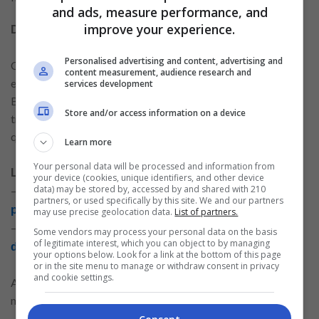
and ads, measure performance, and
improve your experience.
Diversifique suas fontes de renda
Personalised advertising and content, advertising and
Contar com apenas uma fonte de renda pode ser arriscado,
content measurement, audience research and
especialmente em momentos de instabilidade econômica.
services development
Busque alternativas para complementar seus ganhos, como
Store and/or access information on a device
trabalhos freelances, pequenos negócios ou investimentos
que gerem renda passiva.
Learn more
Your personal data will be processed and information from
Leia mais conteúdos relacionados:
your device (cookies, unique identifiers, and other device
data) may be stored by, accessed by and shared with 210
–
Como organizar suas finanças com um empréstimo
partners, or used specifically by this site. We and our partners
pessoal
may use precise geolocation data.
List of partners.
–
Quais são as principais modalidades de empréstimo
Some vendors may process your personal data on the basis
of legitimate interest, which you can object to by managing
disponíveis no mercado
your options below. Look for a link at the bottom of this page
or in the site menu to manage or withdraw consent in privacy
and cookie settings.
A diversificação aumenta sua segurança financeira e oferece
maior flexibilidade para lidar com imprevistos.