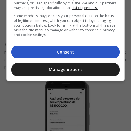
partners, or used specifically by this site. We and our partners
may use precise geolocation data.
List of partners.
Some vendors may process your personal data on the basis
of legitimate interest, which you can object to by managing
your options below. Look for a link at the bottom of this page
or in the site menu to manage or withdraw consent in privacy
and cookie settings.
depois de inserir os dados, vem uma das partes
Passo 5:
mais importantes, que é verificar a taxa de juros, as condições
Consent
do empréstimo, bem como o valor total a ser pago ao final do
período.
Manage options