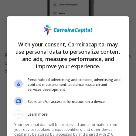
With your consent, Carreiracapital may
use personal data to personalize content
na tela seguinte, você poderá fazer a sua simulação;
Passo 4:
and ads, measure performance, and
digite o valor que você deseja pegar emprestado, o número
improve your experience.
de parcelas e a data do primeiro pagamento.
Personalised advertising and content, advertising and
content measurement, audience research and
services development
Store and/or access information on a device
Learn more
Your personal data will be processed and information from
your device (cookies, unique identifiers, and other device
data) may be stored by, accessed by and shared with 210