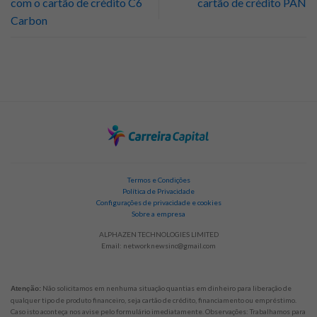
com o cartão de crédito C6
cartão de crédito PAN
Carbon
Termos e Condições
Política de Privacidade
Configurações de privacidade e cookies
Sobre a empresa
ALPHAZEN TECHNOLOGIES LIMITED
Email:
networknewsinc@gmail.com
Não solicitamos em nenhuma situação quantias em dinheiro para liberação de
Atenção:
qualquer tipo de produto financeiro, seja cartão de crédito, financiamento ou empréstimo.
Caso isto aconteça nos avise pelo formulário imediatamente. Observações: Trabalhamos para