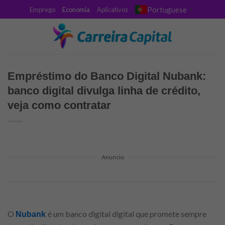
Skip
Portuguese
Emprego
Economia
Aplicativos
▼
to
content
Empréstimo do Banco Digital Nubank:
banco digital divulga linha de crédito,
veja como contratar
Anuncio
O
é um banco digital digital que promete sempre
Nubank