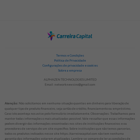
Termos e Condições
Política de Privacidade
Configurações de privacidade e cookies
Sobre a empresa
ALPHAZEN TECHNOLOGIES LIMITED
Email:
networknewsinc@gmail.com
Não solicitamos em nenhuma situação quantias em dinheiro para liberação de
Atenção:
qualquer tipo de produto financeiro, seja cartão de crédito, financiamento ou empréstimo.
Caso isto aconteça nos avise pelo formulário imediatamente. Observações: Trabalhamos para
manter todas informações o mais atualizadas possível. Vale ressaltar que essas informações
podem divergir das informações encontradas nos sites de instituições financeiras e ou
provedores de serviços de um site específico. Sobre instituições que não temos parcerias,
todos os produtos indicados nesse site https://carreiracapital.com não tem nenhuma
garantia das informações estarem atualizadas. Lembre-se sempre de ler as condições de