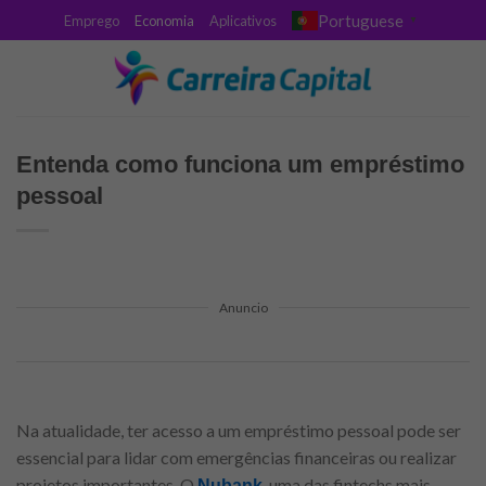
Skip
Portuguese
Emprego
Economia
Aplicativos
▼
to
content
Entenda como funciona um empréstimo
pessoal
Anuncio
Na atualidade, ter acesso a um empréstimo pessoal pode ser
essencial para lidar com emergências financeiras ou realizar
projetos importantes. O
, uma das fintechs mais
Nubank