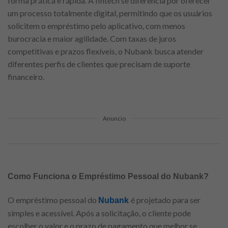
forma prática e rápida. A fintech se diferencia por oferecer
um processo totalmente digital, permitindo que os usuários
solicitem o empréstimo pelo aplicativo, com menos
burocracia e maior agilidade. Com taxas de juros
competitivas e prazos flexíveis, o Nubank busca atender
diferentes perfis de clientes que precisam de suporte
financeiro.
Anuncio
Como Funciona o Empréstimo Pessoal do Nubank?
O empréstimo pessoal do
é projetado para ser
Nubank
simples e acessível. Após a solicitação, o cliente pode
escolher o valor e o prazo de pagamento que melhor se