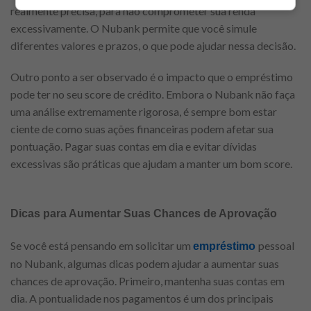
realmente precisa, para não comprometer sua renda
excessivamente. O Nubank permite que você simule
diferentes valores e prazos, o que pode ajudar nessa decisão.
Outro ponto a ser observado é o impacto que o empréstimo
pode ter no seu score de crédito. Embora o Nubank não faça
uma análise extremamente rigorosa, é sempre bom estar
ciente de como suas ações financeiras podem afetar sua
pontuação. Pagar suas contas em dia e evitar dívidas
excessivas são práticas que ajudam a manter um bom score.
Dicas para Aumentar Suas Chances de Aprovação
Se você está pensando em solicitar um
pessoal
empréstimo
no Nubank, algumas dicas podem ajudar a aumentar suas
chances de aprovação. Primeiro, mantenha suas contas em
dia. A pontualidade nos pagamentos é um dos principais