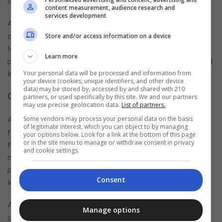
surpresas no futuro.
content measurement, audience research and
services development
Além disso, o
oferece um atendimento ao cliente
Nubank
diferenciado, com suporte disponível através do aplicativo.
Store and/or access information on a device
Isso permite que os usuários tirem dúvidas e resolvam
Learn more
problemas de forma rápida e eficiente, o que é um diferencial
importante em comparação com bancos tradicionais.
Your personal data will be processed and information from
your device (cookies, unique identifiers, and other device
data) may be stored by, accessed by and shared with 210
Considerações Antes de Solicitar um Empréstimo
partners, or used specifically by this site. We and our partners
may use precise geolocation data.
List of partners.
Antes de decidir solicitar um
pessoal, é
Some vendors may process your personal data on the basis
empréstimo
of legitimate interest, which you can object to by managing
fundamental fazer uma análise cuidadosa da sua situação
your options below. Look for a link at the bottom of this page
or in the site menu to manage or withdraw consent in privacy
financeira. Avalie suas receitas e despesas para entender
and cookie settings.
quanto você realmente pode pagar mensalmente. Um
planejamento financeiro sólido ajuda a evitar problemas de
Consent
inadimplência no futuro.
Além disso, considere o valor do
em relação à
empréstimo
Manage options
sua necessidade. É importante solicitar apenas o que você