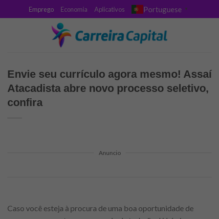
Skip
Portuguese
Emprego
Economia
Aplicativos
▼
to
content
Envie seu currículo agora mesmo! Assaí
Atacadista abre novo processo seletivo,
confira
Anuncio
Caso você esteja à procura de uma boa oportunidade de