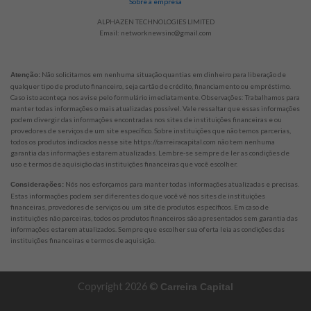
Sobre a empresa
ALPHAZEN TECHNOLOGIES LIMITED
Email:
networknewsinc@gmail.com
Não solicitamos em nenhuma situação quantias em dinheiro para liberação de
Atenção:
qualquer tipo de produto financeiro, seja cartão de crédito, financiamento ou empréstimo.
Caso isto aconteça nos avise pelo formulário imediatamente. Observações: Trabalhamos para
manter todas informações o mais atualizadas possível. Vale ressaltar que essas informações
podem divergir das informações encontradas nos sites de instituições financeiras e ou
provedores de serviços de um site específico. Sobre instituições que não temos parcerias,
todos os produtos indicados nesse site https://carreiracapital.com não tem nenhuma
garantia das informações estarem atualizadas. Lembre-se sempre de ler as condições de
uso e termos de aquisição das instituições financeiras que você escolher.
Nós nos esforçamos para manter todas informações atualizadas e precisas.
Considerações:
Estas informações podem ser diferentes do que você vê nos sites de instituições
financeiras, provedores de serviços ou um site de produtos específicos. Em caso de
instituições não parceiras, todos os produtos financeiros são apresentados sem garantia das
informações estarem atualizados. Sempre que escolher sua oferta leia as condições das
instituições financeiras e termos de aquisição.
Copyright 2026 ©
Carreira Capital