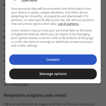
Learn more
empresa
?
Your personal data will be processed and information from
your device (cookies, unique identifiers, and other device
O valor do salário deve diversificar em conformidade com
data) may be stored by, accessed by and shared with 210
cada profissão e tipo de admissão, porém a empresa afirma
partners, or used specifically by this site. We and our partners
may use precise geolocation data.
List of partners.
que a remuneração é justa e compatível com o mercado. Fora
todos esses benefícios, você receberá
Some vendors may process your personal data on the basis
boas condições de
of legitimate interest, which you can object to by managing
para exercer seu cargo da melhor forma possível.
trabalho
your options below. Look for a link at the bottom of this page
or in the site menu to manage or withdraw consent in privacy
Alguns benefícios interessantes são proporcionados pela
and cookie settings.
empresa, tais como vale transporte, alimentação no local,
seguro de vida, assistência médica, entre outros que serão
Consent
explicados no momento da contratação. Vale sempre
ressaltar que a escala de trabalho diversifica de acordo com
o cargo, mas conta com folga. Com relação ao horário de
Manage options
trabalho, este fica para ser combinado também no momento
da contratação.
Requisitos exigidos pelo Assaí
Para se candidatar às vagas abertas no Assaí, é essencial