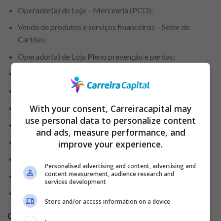
Operador(a) de Loja – Mercearia (PCD);
Venda de produtos e serviços financeiros – Setor de
Cartões;
Operador(a) de Loja Pleno prevenção e perdas;
Operador de Loja;
Aprendiz Operador de Caixa;
With your consent, Carreiracapital may
Técnico Segurança Trabalho;
use personal data to personalize content
Empacotador(a);
and ads, measure performance, and
Operador(a) de Caixa;
improve your experience.
Consultor de Marketing Regional;
Personalised advertising and content, advertising and
content measurement, audience research and
Repositor de Mercadorias – Setor de Perecíveis;
services development
Locutor.
Store and/or access information on a device
Qual o salário
e benefícios oferecidos pela