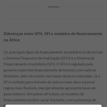
Anuncio
Diferenças entre SFH, SFI e modelos de financiamento
na África
Os principais tipos de financiamento imobiliário no Brasil são
o Sistema Financeiro de Habitação (SFH) e o Sistema de
Financiamento Imobiliário (SFI). O SFH é regulado pelo
governo e permite financiamento de imóveis com valores
limitados, além de contar com taxas de juros reduzidas. Já o
SFI é voltado para imóveis de valores mais altos e possui
regras mais flexíveis, mas geralmente apresenta taxas de
juros maiores. Em países africanos, os modelos de
financiamento podem variar bastante, com a presença de
bancos estatais e privados oferecendo condições diversas.