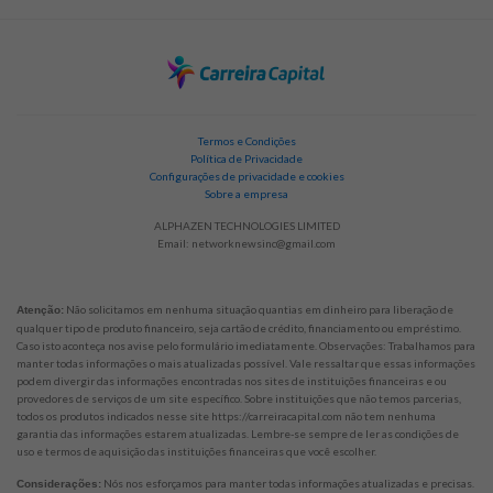
Termos e Condições
Política de Privacidade
Configurações de privacidade e cookies
Sobre a empresa
ALPHAZEN TECHNOLOGIES LIMITED
Email:
networknewsinc@gmail.com
Não solicitamos em nenhuma situação quantias em dinheiro para liberação de
Atenção:
qualquer tipo de produto financeiro, seja cartão de crédito, financiamento ou empréstimo.
Caso isto aconteça nos avise pelo formulário imediatamente. Observações: Trabalhamos para
manter todas informações o mais atualizadas possível. Vale ressaltar que essas informações
podem divergir das informações encontradas nos sites de instituições financeiras e ou
provedores de serviços de um site específico. Sobre instituições que não temos parcerias,
todos os produtos indicados nesse site https://carreiracapital.com não tem nenhuma
garantia das informações estarem atualizadas. Lembre-se sempre de ler as condições de
uso e termos de aquisição das instituições financeiras que você escolher.
Nós nos esforçamos para manter todas informações atualizadas e precisas.
Considerações: