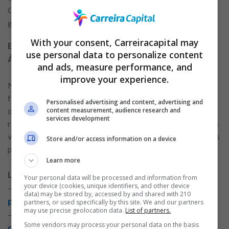
Comparar as condições oferecidas por cada sistema pode
garantir uma decisão mais vantajosa.
With your consent, Carreiracapital may
Benefícios de programas habitacionais no Brasil e na
use personal data to personalize content
África
and ads, measure performance, and
improve your experience.
No Brasil, programas como o Minha Casa Minha Vida
facilitam o acesso à moradia para famílias de baixa renda,
Personalised advertising and content, advertising and
content measurement, audience research and
oferecendo subsídios governamentais e taxas de juros
services development
reduzidas. Em alguns países africanos, há iniciativas similares
voltadas para a habitação acessível, muitas vezes financiadas
Store and/or access information on a device
por governos ou por instituições internacionais.
Learn more
Leia mais conteúdos relacionados:
Your personal data will be processed and information from
your device (cookies, unique identifiers, and other device
–
Como organizar suas finanças com um empréstimo
data) may be stored by, accessed by and shared with 210
pessoal
partners, or used specifically by this site. We and our partners
may use precise geolocation data.
List of partners.
–
Quais são as principais modalidades de empréstimo
Some vendors may process your personal data on the basis
disponíveis no mercado