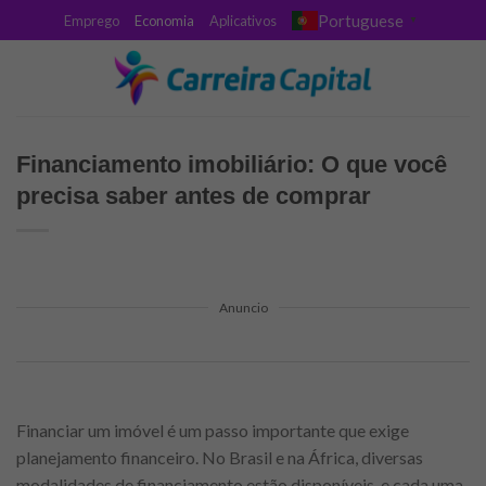
Skip
Portuguese
Emprego
Economia
Aplicativos
▼
to
content
Financiamento imobiliário: O que você
precisa saber antes de comprar
Anuncio
Financiar um imóvel é um passo importante que exige
planejamento financeiro. No Brasil e na África, diversas
modalidades de financiamento estão disponíveis, e cada uma