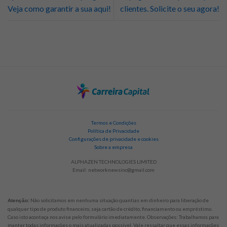
Veja como garantir a sua aqui!
clientes. Solicite o seu agora!
Termos e Condições
Política de Privacidade
Configurações de privacidade e cookies
Sobre a empresa
ALPHAZEN TECHNOLOGIES LIMITED
Email:
networknewsinc@gmail.com
Não solicitamos em nenhuma situação quantias em dinheiro para liberação de
Atenção:
qualquer tipo de produto financeiro, seja cartão de crédito, financiamento ou empréstimo.
Caso isto aconteça nos avise pelo formulário imediatamente. Observações: Trabalhamos para
manter todas informações o mais atualizadas possível. Vale ressaltar que essas informações