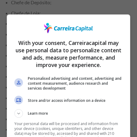
Chefe de Depósito;
Chefe de Loja;
Chefe de Manutenção;
Chefe de Seção Açougue;
With your consent, Carreiracapital may
Chefe de Seção Hortifruti;
use personal data to personalize content
Chefe de Seção Mercearia;
and ads, measure performance, and
improve your experience.
Chefe de Seção Padaria;
Chefe Frente de Caixa;
Personalised advertising and content, advertising and
content measurement, audience research and
Empacotador;
services development
Encarregado de Açougue;
Store and/or access information on a device
Encarregado de Estacionamento;
Learn more
Encarregado de Limpeza;
Your personal data will be processed and information from
your device (cookies, unique identifiers, and other device
Encarregado de Logística;
data) may be stored by, accessed by and shared with 210