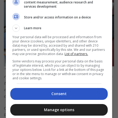
content measurement, audience research and
services development
Store and/or access information on a device
Learn more
Your personal data will be processed and information from
your device (cookies, unique identifiers, and other device
data) may be stored by, accessed by and shared with 210
partners, or used specifically by this site. We and our partners
may use precise geolocation data.
List of partners.
Some vendors may process your personal data on the basis
of legitimate interest, which you can object to by managing
“Esse é mais um passo para aprimorar as iniciativas
your options below. Look for a link at the bottom of this page
or in the site menu to manage or withdraw consent in privacy
relacionadas ao segmento Uniclass, para que nossos clientes
and cookie settings.
tenham mais benefícios, e o banco, por outro lado, se
mantenha competitivo e relevante”,
finaliza Felipe Wey,
Consent
diretor do segmento Uniclass do Itaú Unibanco.
O Uniclass Visa Signature possui a tecnologia Aproxime e
Manage options
Pague (NFC) e é compatível com as carteiras digitais Apple