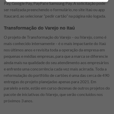
Pay, Google Pay, PayPal e Samsung Pay. A solicitação pode
ser realizada preenchendo o formulário, no site Itaú ou app
Itaucard, ao selecionar “pedir cartão” na página não logada.
Transformação do Varejo no Itaú
O projeto de Transformação do Varejo – ou iVarejo, como é
mais conhecido internamente – é o mais impactante do Itaú
nos últimos anos e revisita toda a operação da empresa em
pequenas e médias empresas, para que a marca se diferencie
ainda mais na qualidade do seu atendimento aos empresários
e enfrente uma concorrência cada vez mais acirrada. Toda a
reformulação do portfólio de cartões é uma das cerca de 490
entregas do projeto planejadas apenas para 2021. Em
paralelo a este, estão em curso dezenas de outros projetos do
pacote de iniciativas do iVarejo, que serão concluídos nos
próximos 3 anos.