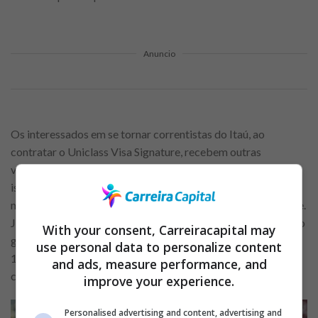
Anuncio
Os interessados em se tornar correntistas do Itaú, ao
contratar o Uniclass Visa Signature, recebem outras
vantagens: nos primeiros 12 meses, o cliente tem 100% de
isenção na taxa de anuidade do cartão e, também, na
mensalidade do pacote de serviços atrelado à conta corrente.
Já na abertura da conta, o banco ainda oferece 10 dias de uso
With your consent, Carreiracapital may
gratuito do limite do cheque especial a cada 30 dias, durante
use personal data to personalize content
12 meses – período calculado a partir da data inicial de cada
and ads, measure performance, and
contrato.
improve your experience.
Personalised advertising and content, advertising and