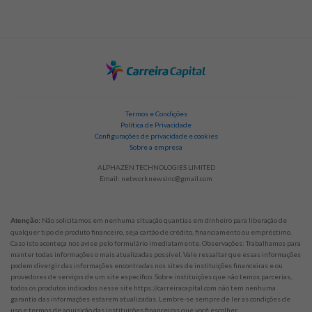
Termos e Condições
Política de Privacidade
Configurações de privacidade e cookies
Sobre a empresa
ALPHAZEN TECHNOLOGIES LIMITED
Email:
networknewsinc@gmail.com
Não solicitamos em nenhuma situação quantias em dinheiro para liberação de
Atenção:
qualquer tipo de produto financeiro, seja cartão de crédito, financiamento ou empréstimo.
Caso isto aconteça nos avise pelo formulário imediatamente. Observações: Trabalhamos para
manter todas informações o mais atualizadas possível. Vale ressaltar que essas informações
podem divergir das informações encontradas nos sites de instituições financeiras e ou
provedores de serviços de um site específico. Sobre instituições que não temos parcerias,
todos os produtos indicados nesse site https://carreiracapital.com não tem nenhuma
garantia das informações estarem atualizadas. Lembre-se sempre de ler as condições de
uso e termos de aquisição das instituições financeiras que você escolher.