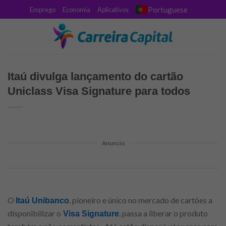
Skip
Portuguese
Emprego
Economia
Aplicativos
▼
to
content
Itaú divulga lançamento do cartão
Uniclass Visa Signature para todos
Anuncio
O
, pioneiro e único no mercado de cartões a
Itaú Unibanco
disponibilizar o
, passa a liberar o produto
Visa Signature