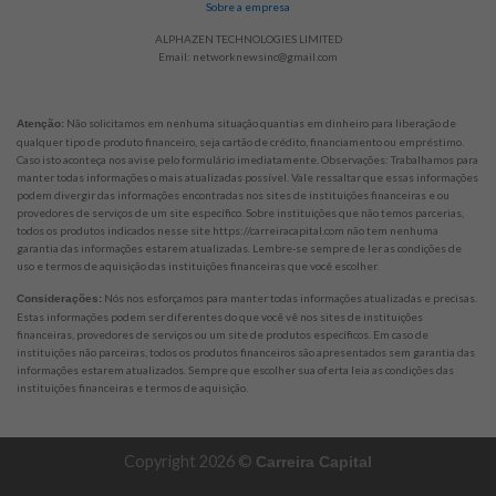
Sobre a empresa
ALPHAZEN TECHNOLOGIES LIMITED
Email:
networknewsinc@gmail.com
Não solicitamos em nenhuma situação quantias em dinheiro para liberação de
Atenção:
qualquer tipo de produto financeiro, seja cartão de crédito, financiamento ou empréstimo.
Caso isto aconteça nos avise pelo formulário imediatamente. Observações: Trabalhamos para
manter todas informações o mais atualizadas possível. Vale ressaltar que essas informações
podem divergir das informações encontradas nos sites de instituições financeiras e ou
provedores de serviços de um site específico. Sobre instituições que não temos parcerias,
todos os produtos indicados nesse site https://carreiracapital.com não tem nenhuma
garantia das informações estarem atualizadas. Lembre-se sempre de ler as condições de
uso e termos de aquisição das instituições financeiras que você escolher.
Nós nos esforçamos para manter todas informações atualizadas e precisas.
Considerações:
Estas informações podem ser diferentes do que você vê nos sites de instituições
financeiras, provedores de serviços ou um site de produtos específicos. Em caso de
instituições não parceiras, todos os produtos financeiros são apresentados sem garantia das
informações estarem atualizados. Sempre que escolher sua oferta leia as condições das
instituições financeiras e termos de aquisição.
Copyright 2026 ©
Carreira Capital