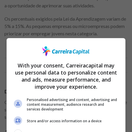
a oportunidade de aprimorar suas atividades.
Os percentuais exigidos pela Lei da Aprendizagem variam de
5% a 15%. As pequenas empresas ou microempresas podem
priorizar por empregar jovens nesta categoria.
Anuncio
With your consent, Carreiracapital may
use personal data to personalize content
and ads, measure performance, and
improve your experience.
Direitos do Jovem Aprendiz Gol 2023:
Personalised advertising and content, advertising and
O Jovem Aprendiz Gol 2023 dispõe de alguns benefícios, que
content measurement, audience research and
services development
são disponibilizados pela Previdência Social. Confira quais
são eles:
Store and/or access information on a device
Salário Jovem Aprendiz Gol 2023;