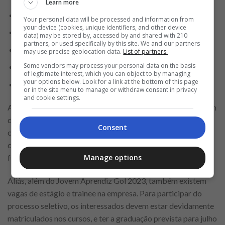
Learn more
Férias remuneradas;
Your personal data will be processed and information from
your device (cookies, unique identifiers, and other device
13º salário;
data) may be stored by, accessed by and shared with 210
partners, or used specifically by this site. We and our partners
Vale-transporte;
may use precise geolocation data.
List of partners.
Some vendors may process your personal data on the basis
Vale-alimentação;
of legitimate interest, which you can object to by managing
your options below. Look for a link at the bottom of this page
Carteira de Trabalho Assinada.
or in the site menu to manage or withdraw consent in privacy
and cookie settings.
A jornada de trabalho pode variar de 6 a 8 horas diárias. Além
de estarem ligados aos campos oferecidos pela empresa, os
Consent
contratados são obrigados a fazer cursos teóricos para
compreender não só os métodos da organização, mas o
funcionamento do método escolhido.
Manage options
Aliás, além do Jovem Aprendiz Gol 2023, também existem
vagas de estágio e trainee na empresa. Para participar do
processo seletivo, os interessados devem estar devidamente
matriculados nos cursos, e ter a graduação prevista para julho