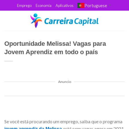
Skip
Portuguese
Emprego
Economia
Aplicativos
▼
to
content
Oportunidade Melissa! Vagas para
Jovem Aprendiz em todo o país
Anuncio
Se você está procurando um emprego, saiba que o programa
está com vagas agora em 2021,
jovem aprendiz da Melissa