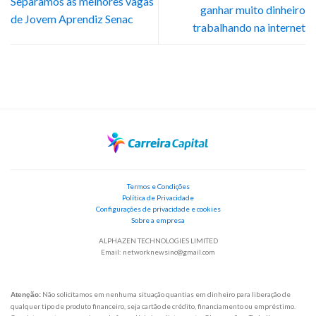
Separamos as melhores vagas
ganhar muito dinheiro
de Jovem Aprendiz Senac
trabalhando na internet
Termos e Condições
Política de Privacidade
Configurações de privacidade e cookies
Sobre a empresa
ALPHAZEN TECHNOLOGIES LIMITED
Email:
networknewsinc@gmail.com
Não solicitamos em nenhuma situação quantias em dinheiro para liberação de
Atenção:
qualquer tipo de produto financeiro, seja cartão de crédito, financiamento ou empréstimo.