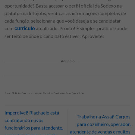
oportunidade? Basta acessar o perfil oficial da Sodexo na
plataforma Infojobs, verificar as informações completas de
cada função, selecionar a que você deseja e se candidatar
com
atualizado. Pronto! É simples, prático e pode
currículo
ser feito de onde o candidato estiver! Aproveite!
Anuncio
Fonte: Notícias Concursos – Imagem: Cadastrar Currículo / Foto: Supra Sumo
Imperdível! Riachuelo está
Trabalhe na Assaí! Cargos
contratando novos
para cozinheiro, operador,
funcionários para atendente,
atendente de vendas e muitos