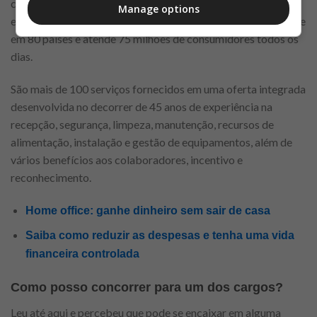
como uma das maiores empresas de serviços de alimentação
Manage options
e gestão de facilidades do mundo. A companhia está presente
em 80 países e atende 75 milhões de consumidores todos os
dias.
São mais de 100 serviços fornecidos em uma oferta integrada
desenvolvida no decorrer de 45 anos de experiência na
recepção, segurança, limpeza, manutenção, recursos de
alimentação, instalação e gestão de equipamentos, além de
vários benefícios aos colaboradores, incentivo e
reconhecimento.
Home office: ganhe dinheiro sem sair de casa
Saiba como reduzir as despesas e tenha uma vida
financeira controlada
Como posso concorrer para um dos cargos?
Leu até aqui e percebeu que pode se encaixar em alguma