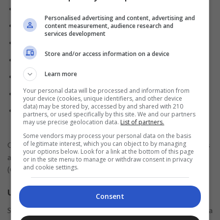
Gerente de Facilities;
Personalised advertising and content, advertising and
Gerente de Negócios;
content measurement, audience research and
services development
Analista de Controles Internos;
Store and/or access information on a device
Coordenador de Planejamento;
Learn more
Engenheiro Mecânico;
Your personal data will be processed and information from
Técnico de Nutrição;
your device (cookies, unique identifiers, and other device
data) may be stored by, accessed by and shared with 210
Gerente de Nutrição de Unidades de Saúde e muitos
partners, or used specifically by this site. We and our partners
outros!
may use precise geolocation data.
List of partners.
Some vendors may process your personal data on the basis
of legitimate interest, which you can object to by managing
O salário será determinado de acordo com cada cargo e suas
your options below. Look for a link at the bottom of this page
atribuições. Praticamente todos são para contratos efetivos
or in the site menu to manage or withdraw consent in privacy
and cookie settings.
(CLT).
Um pouco sobre a Sodexo
Consent
Sediada na França, a Sodexo é uma multinacional considerada