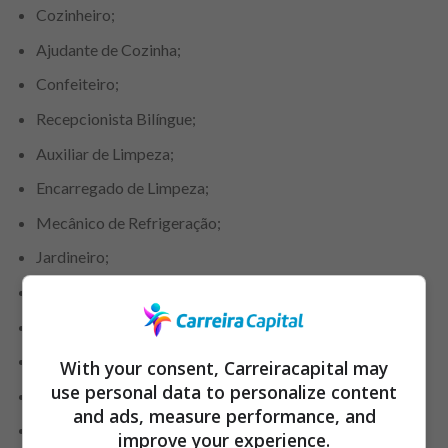
Cozinheiro;
Ajudante de Cozinha;
Confeiteiro;
Recepcionista Bilíngue;
Auxiliar de Limpeza;
Encarregado de Limpeza;
Mecânico de Refrigeração;
Jardineiro;
Operador de Máquinas;
Limpador de Vidros;
Copeiro;
With your consent, Carreiracapital may
use personal data to personalize content
Motorista;
and ads, measure performance, and
Auxiliar de Serviços Gerais;
improve your experience.