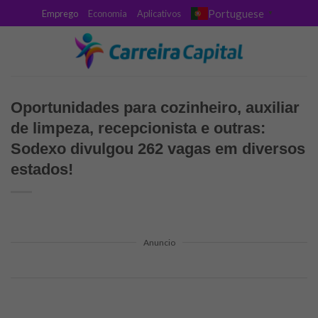
Skip
Portuguese
Emprego
Economia
Aplicativos
▼
to
content
Oportunidades para cozinheiro, auxiliar
de limpeza, recepcionista e outras:
Sodexo divulgou 262 vagas em diversos
estados!
Anuncio