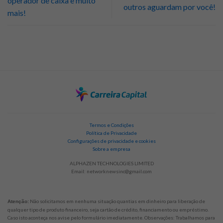
operador de caixa e muito
outros aguardam por você!
mais!
Termos e Condições
Política de Privacidade
Configurações de privacidade e cookies
Sobre a empresa
ALPHAZEN TECHNOLOGIES LIMITED
Email:
networknewsinc@gmail.com
Não solicitamos em nenhuma situação quantias em dinheiro para liberação de
Atenção:
qualquer tipo de produto financeiro, seja cartão de crédito, financiamento ou empréstimo.
Caso isto aconteça nos avise pelo formulário imediatamente. Observações: Trabalhamos para