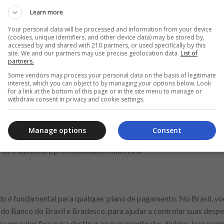
Anuncio
Learn more
Your personal data will be processed and information from your device
(cookies, unique identifiers, and other device data) may be stored by,
accessed by and shared with 210 partners, or used specifically by this
site. We and our partners may use precise geolocation data.
List of
partners.
efinanciamento
Some vendors may process your personal data on the basis of legitimate
interest, which you can object to by managing your options below. Look
nciamento pode ser uma solução interessante, principalmente se vo
for a link at the bottom of this page or in the site menu to manage or
withdraw consent in privacy and cookie settings.
 bancos como o Banco do Brasil, Itaú e Bradesco oferecem opções 
m um único empréstimo com uma taxa de juros mais baixa. Essa estra
ngo do tempo. Na África, especialmente em países como a África d
Manage options
Consent
financiamento, permitindo que você unifique suas dívidas em uma
nto e aumenta a previsibilidade financeira.
é fundamental para qualquer plano de pagamento. No Brasil, voc
do Banco do Brasil e Bradesco, para ajudar a controlar suas despes
na um valor fixo para destinar ao pagamento das dívidas. Isso perm