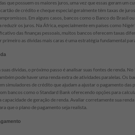
idas que possuem os maiores juros, uma vez que essas geram um cu
 cartão de crédito e cheque especial geralmente têm taxas de juros
ompromissos. Em alguns casos, bancos como o Banco do Brasil o
 reduzir os juros. Na África, especialmente em países como Nigéria
ficativo das finanças pessoais, muitos bancos oferecem taxas dif
 primeiro as dívidas mais caras é uma estratégia fundamental para 
nda
as dívidas, o próximo passo é analisar suas fontes de renda. No 
também pode haver uma renda extra de atividades paralelas. Os ba
cem simuladores de crédito que ajudam a ajustar o pagamento das 
om bancos como o Standard Bank oferecendo opções para calcular
 capacidade de geração de renda. Avaliar corretamente sua renda
ara que o plano de pagamento seja realista.
pagamento