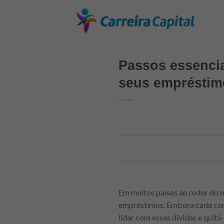
Skip
to
content
Passos essencia
seus empréstimo
Em muitos países ao redor do mu
empréstimos. Embora cada cont
lidar com essas dívidas e quitá