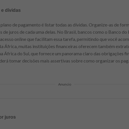
 e dívidas
plano de pagamento é listar todas as dívidas. Organize-as de for
xas de juros de cada uma delas. No Brasil, bancos como o Banco do 
acesso online que facilitam essa tarefa, permitindo que você aco
a África, muitas instituições financeiras oferecem também extra
a África do Sul, que fornece um panorama claro das obrigações fi
erá tomar decisões mais assertivas sobre como organizar os pa
Anuncio
or juros