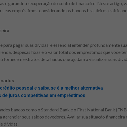
nças e garantir a recuperação do controle financeiro. Neste artigo
r seus empréstimos, considerando os bancos brasileiros e africa
ceira
e para pagar suas dívidas, é essencial entender profundamente sua 
e renda, despesas fixas e o valor total dos empréstimos que você t
ú fornecem extratos detalhados que ajudam a visualizar suas dívida
onados:
rédito pessoal e saiba se é a melhor alternativa
s de juros competitivas em empréstimos
andes bancos como o Standard Bank e o First National Bank (FN
 a gerenciar seus saldos devedores. Avaliar sua situação financeira
e dívidas.