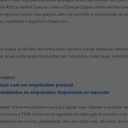
. Na África, muitos bancos como o Standard Bank oferecem ferra
le rigoroso sobre seus gastos, além de permitir a visualização de 
s, mantendo o equilíbrio financeiro.
r pagar as dívidas de forma mais rápida é cortar despesas desnec
ar áreas onde os gastos podem ser reduzidos, como lazer, refeiçõ
onados:
anças com um empréstimo pessoal
modalidades de empréstimo disponíveis no mercado
nder oferecem plataformas para ajudar seus clientes a analisar se
ncos como o FNB oferecem programas de educação financeira e fe
ir despesas excessivas, permitindo uma alocação mais eficiente dos