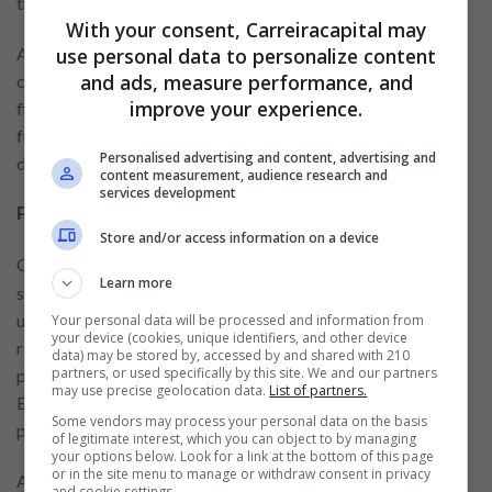
tradicionais.
With your consent, Carreiracapital may
Ao buscar um crédito online, sempre faça uma análise
use personal data to personalize content
and ads, measure performance, and
cuidadosa das taxas e condições oferecidas. Algumas
improve your experience.
fintechs podem ter taxas de juros mais elevadas, por isso é
fundamental entender todas as cláusulas do contrato antes
Personalised advertising and content, advertising and
de assinar.
content measurement, audience research and
services development
PicPay: Agilidade e Praticidade
Store and/or access information on a device
O
é um exemplo de plataforma que facilita a
PicPay
Learn more
solicitação de empréstimos. Com um aplicativo intuitivo, os
usuários podem fazer o cadastro e solicitar crédito de forma
Your personal data will be processed and information from
your device (cookies, unique identifiers, and other device
rápida. O processo de aprovação é simplificado, e o dinheiro
data) may be stored by, accessed by and shared with 210
partners, or used specifically by this site. We and our partners
pode cair na conta em até 24 horas, dependendo da análise.
may use precise geolocation data.
List of partners.
Essa agilidade é um dos principais atrativos para quem
Some vendors may process your personal data on the basis
precisa de uma solução imediata.
of legitimate interest, which you can object to by managing
your options below. Look for a link at the bottom of this page
or in the site menu to manage or withdraw consent in privacy
Além disso, o PicPay permite que os usuários façam
and cookie settings.