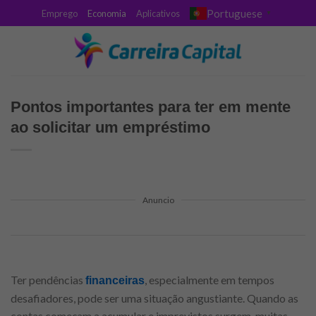
Skip
Portuguese
Emprego
Economia
Aplicativos
▼
to
content
Pontos importantes para ter em mente
ao solicitar um empréstimo
Anuncio
Ter pendências
, especialmente em tempos
financeiras
desafiadores, pode ser uma situação angustiante. Quando as
contas começam a acumular e imprevistos surgem, muitas