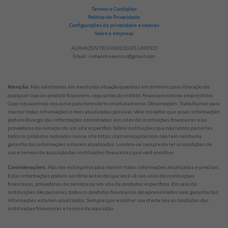
Termos e Condições
Política de Privacidade
Configurações de privacidade e cookies
Sobre a empresa
ALPHAZEN TECHNOLOGIES LIMITED
Email:
networknewsinc@gmail.com
Não solicitamos em nenhuma situação quantias em dinheiro para liberação de
Atenção:
qualquer tipo de produto financeiro, seja cartão de crédito, financiamento ou empréstimo.
Caso isto aconteça nos avise pelo formulário imediatamente. Observações: Trabalhamos para
manter todas informações o mais atualizadas possível. Vale ressaltar que essas informações
podem divergir das informações encontradas nos sites de instituições financeiras e ou
provedores de serviços de um site específico. Sobre instituições que não temos parcerias,
todos os produtos indicados nesse site https://carreiracapital.com não tem nenhuma
garantia das informações estarem atualizadas. Lembre-se sempre de ler as condições de
uso e termos de aquisição das instituições financeiras que você escolher.
Nós nos esforçamos para manter todas informações atualizadas e precisas.
Considerações:
Estas informações podem ser diferentes do que você vê nos sites de instituições
financeiras, provedores de serviços ou um site de produtos específicos. Em caso de
instituições não parceiras, todos os produtos financeiros são apresentados sem garantia das
informações estarem atualizados. Sempre que escolher sua oferta leia as condições das
instituições financeiras e termos de aquisição.