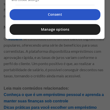
simulações de crédito, o que ajuda a planejar melhor as
finanças e a entender o impacto das parcelas no orçamento
Consent
mensal.
Nubank: Benefícios para Correntistas
Manage options
O
se consolidou como um dos bancos digitais mais
Nubank
populares, oferecendo uma série de benefícios para seus
correntistas. A plataforma disponibiliza empréstimos com
aprovação rápida, e as taxas de juros variam conforme o
perfil do cliente. Um ponto positivo é que, ao realizar a
portabilidade de salário, é possível conseguir descontos nas
taxas, tornando o crédito ainda mais acessível.
Leia mais conteúdos relacionados:
Conheça o que é um empréstimo pessoal e aprenda a
manter suas finanças sob controle
Dicas práticas para você escolher um empréstimo