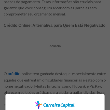
prazos de pagamento. Essas informações são cruciais para
garantir que você conseguirá arcar com as parcelas sem
comprometer seu orçamento mensal.
Crédito Online: Alternativa para Quem Está Negativado
Anuncio
O
online tem ganhado destaque, especialmente entre
crédito
aqueles que enfrentam dificuldades financeiras e estão com o
nome negativado. Muitas fintechs, como Nubank e PicPay,
oferecem soluções práticas para ajudar a quitar dívidas. Essa
modalidade de crédito é geralmente mais acessível, pois não
exige tantas comprovações como os empréstimos