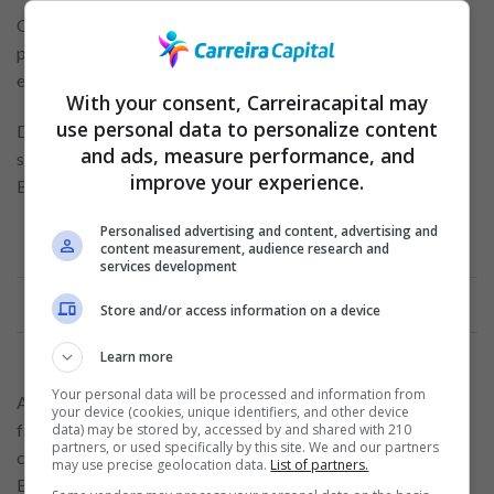
O cartão Brastemp Itaucard Gold foi pensado e criado para
pessoas que admiram a marca e desejam comprar
eletrodomésticos.
With your consent, Carreiracapital may
use personal data to personalize content
Devido a isso, o principal benefício disponibilizado por ele
and ads, measure performance, and
são descontos exclusivos nas lojas online e físicas da
improve your experience.
Brastemp!
Personalised advertising and content, advertising and
content measurement, audience research and
services development
Anuncio
Store and/or access information on a device
Learn more
Your personal data will be processed and information from
Além de pagar menos, o cliente também encontra mais
your device (cookies, unique identifiers, and other device
facilidade na hora de realizar o parcelamento de suas
data) may be stored by, accessed by and shared with 210
partners, or used specifically by this site. We and our partners
compras na Brastemp. Dá para dividir em até 21x, sem juros.
may use precise geolocation data.
List of partners.
Excelente, não?