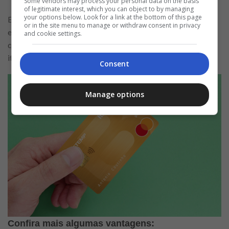
Some vendors may process your personal data on the basis
of legitimate interest, which you can object to by managing
your options below. Look for a link at the bottom of this page
Ele é perfeito, por exemplo, para recém-casados, jovens que
or in the site menu to manage or withdraw consent in privacy
estão indo morar sozinhos pela primeira vez, ou para aqueles
and cookie settings.
que desejam trocar todos os eletrodomésticos antigos por
itens mais novos.
Consent
Manage options
Confira mais algumas vantagens: