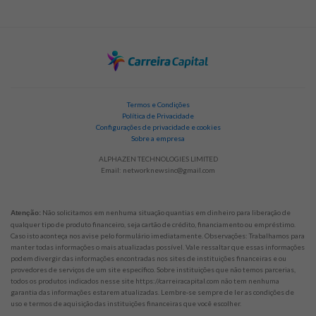
Termos e Condições
Política de Privacidade
Configurações de privacidade e cookies
Sobre a empresa
ALPHAZEN TECHNOLOGIES LIMITED
Email:
networknewsinc@gmail.com
Não solicitamos em nenhuma situação quantias em dinheiro para liberação de
Atenção:
qualquer tipo de produto financeiro, seja cartão de crédito, financiamento ou empréstimo.
Caso isto aconteça nos avise pelo formulário imediatamente. Observações: Trabalhamos para
manter todas informações o mais atualizadas possível. Vale ressaltar que essas informações
podem divergir das informações encontradas nos sites de instituições financeiras e ou
provedores de serviços de um site específico. Sobre instituições que não temos parcerias,
todos os produtos indicados nesse site https://carreiracapital.com não tem nenhuma
garantia das informações estarem atualizadas. Lembre-se sempre de ler as condições de
uso e termos de aquisição das instituições financeiras que você escolher.