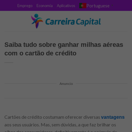
Skip
Portuguese
Emprego
Economia
Aplicativos
▼
to
content
Saiba tudo sobre ganhar milhas aéreas
com o cartão de crédito
Anuncio
Cartões de crédito costumam oferecer diversas
vantagens
aos seus usuários. Mas, sem dúvidas, a que faz brilhar os
olhos dos consumidores, definitivamente é o acúmulo de