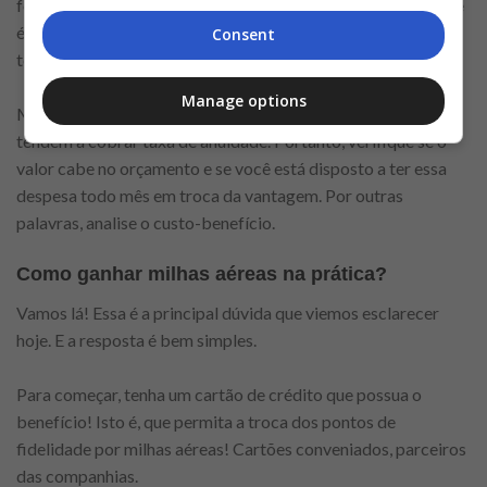
ferramenta de compras! Sendo assim, usá-lo no dia a dia (que
é o que fará você ganhar milhas aéreas, ao fim das contas)
Consent
tem sua vantagem.
Manage options
Mais uma coisa! Cartões que disponibilizam o benefício
tendem a cobrar taxa de anuidade. Portanto, verifique se o
valor cabe no orçamento e se você está disposto a ter essa
despesa todo mês em troca da vantagem. Por outras
palavras, analise o custo-benefício.
Como ganhar milhas aéreas na prática?
Vamos lá! Essa é a principal dúvida que viemos esclarecer
hoje. E a resposta é bem simples.
Para começar, tenha um cartão de crédito que possua o
benefício! Isto é, que permita a troca dos pontos de
fidelidade por milhas aéreas! Cartões conveniados, parceiros
das companhias.