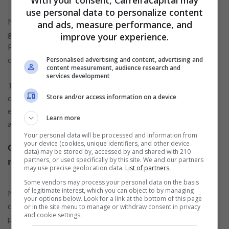
With your consent, Carreiracapital may
use personal data to personalize content
Normalmente, o consumidor acumula pontos por cada dólar
and ads, measure performance, and
gasto no cartão de crédito. Ou seja, como nossa moeda é o
improve your experience.
Real, é feita a conversão. Mas, você continua acumulando de
qualquer forma.
Personalised advertising and content, advertising and
content measurement, audience research and
services development
Todos os cartões de crédito, tanto de bancos digitais quanto
Store and/or access information on a device
os mais tradicionais, disponibilizam essa vantagem. Para
escolher as melhores opções de cartões que oferecem o
Learn more
acúmulo de milhas aéreas, basta analisar!
Your personal data will be processed and information from
your device (cookies, unique identifiers, and other device
Como escolher o melhor cartão para acumular
data) may be stored by, accessed by and shared with 210
partners, or used specifically by this site. We and our partners
milhas?
may use precise geolocation data.
List of partners.
Some vendors may process your personal data on the basis
of legitimate interest, which you can object to by managing
Não escolha um cartão de crédito baseado só no programa
your options below. Look for a link at the bottom of this page
de milhagem. Esta pode ser a principal vantagem que você
or in the site menu to manage or withdraw consent in privacy
and cookie settings.
procura, mas lembre-se: o cartão de crédito é a sua principal