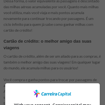
Dessa forma, o valor equivalente às passagens é descontado
das milhas aéreas acumuladas por você. Quanto mais milhas
você utiliza, mais você viaja e mais pontos acumula
novamente para continuar trocando por passagens. É um
ciclo infinito para quem já sabe como ganhar milhas com
cartão de crédito!
Cartão de crédito: o melhor amigo das suas
viagens
O cartão de crédito, além de ser um aliado para as compras, é
também o melhor amigo das suas viagens! Em qualquer lugar
do mundo, ele acumula milhas para os usuários!
Você compra e ganha pontos para trocar por passagens de
avião. Essa é a lógica de qualquer programa de fidelidade.
Alguns oferecem milhas, outros, descontos, produtos,
serviços etc. E alguns oferecem até o pacote completo, com
todos os benefícios que mencionamos.