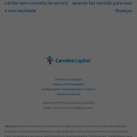
cartão sem consulta de escore
quando faz sentido para suas
e sem anuidade
finanças
Termos e Condições
Política de Privacidade
Configurações de privacidade e cookies
Sobre a empresa
ALPHAZEN TECHNOLOGIES LIMITED
Email:
networknewsinc@gmail.com
Não solicitamos em nenhuma situação quantias em dinheiro para liberação de
Atenção:
qualquer tipo de produto financeiro, seja cartão de crédito, financiamento ou empréstimo.
Caso isto aconteça nos avise pelo formulário imediatamente. Observações: Trabalhamos para