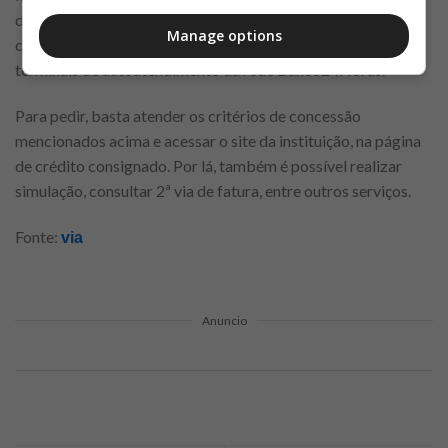
de conversão de parte do limite em dinheiro, por meio de
Manage options
crédito em conta, ordem de pagamento ou saque em
terminais de autoatendimento da rede Banco24Horas.
Para pedir, basta atender os critérios de concessão
mencionados acima e acessar o site da instituição, na página
de crédito consignado. Por lá, também é possível realizar
simulação, consultar 2ª via de fatura, entre outros serviços.
Fonte:
via
Anuncio