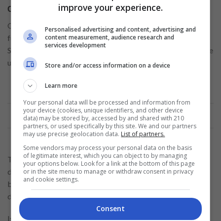
improve your experience.
Cartão de crédito Banco Pan
O cartão da instituição possui inúmeros benefícios e
Personalised advertising and content, advertising and
funcionalidades. Entre elas está a isenção das consultas ao
content measurement, audience research and
services development
SPC e Serasa e taxas de juros até 4 vezes mais baixas que a de
um cartão tradicional.
Store and/or access information on a device
Learn more
Your personal data will be processed and information from
Anuncio
your device (cookies, unique identifiers, and other device
data) may be stored by, accessed by and shared with 210
partners, or used specifically by this site. We and our partners
may use precise geolocation data.
List of partners.
Some vendors may process your personal data on the basis
of legitimate interest, which you can object to by managing
Também sob a modalidade de consignado, o produto
your options below. Look for a link at the bottom of this page
disponibiliza como limite de utilização até 2x o salário ou
or in the site menu to manage or withdraw consent in privacy
and cookie settings.
benefício do solicitante, que deve se enquadrar na categoria
de aposentado, pensionistas e/ou servidor público.
Consent
Isento de anuidade, o cartão também possibilita uma função