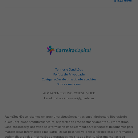
Termos e Condições
Política de Privacidade
Configurações de privacidade e cookies
Sobre a empresa
ALPHAZEN TECHNOLOGIES LIMITED
Email:
networknewsinc@gmail.com
Não solicitamos em nenhuma situação quantias em dinheiro para liberação de
Atenção:
qualquer tipo de produto financeiro, seja cartão de crédito, financiamento ou empréstimo.
Caso isto aconteça nos avise pelo formulário imediatamente. Observações: Trabalhamos para
manter todas informações o mais atualizadas possível. Vale ressaltar que essas informações
podem divergir das informações encontradas nos sites de instituições financeiras e ou