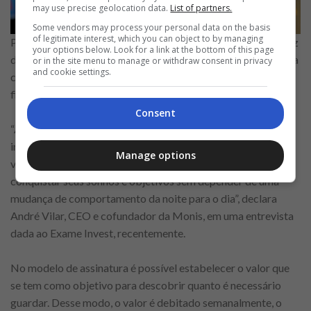
may use precise geolocation data.
List of partners.
Some vendors may process your personal data on the basis
of legitimate interest, which you can object to by managing
Para converter o cartão de crédito em uma ferramenta capaz
your options below. Look for a link at the bottom of this page
de ajudar no processo de economizar dinheiro, a Monis conta
or in the site menu to manage or withdraw consent in privacy
and cookie settings.
com o modelo de assinaturas que consente com disciplina
financeira, a poupança por assinatura no cartão.
Consent
“A forma como as pessoas guardam dinheiro é muito
importante para dar consistência ao hábito, mais do que a
Manage options
vontade. Pensamos em uma ferramenta para ajudá-las a
conquistar seus sonhos e objetivos sem depender de uma
mudança de comportamento da noite para o dia”, declara
André Vilar, CEO e cofundador da Monis, em uma entrevista
dada ao Exame Invest, recentemente.
No modelo de assinatura é possível estabelecer o valor que
se tem como objetivo para descobrir quanto é necessário
guardar. Desse modo, o valor é debitado semanalmente, o