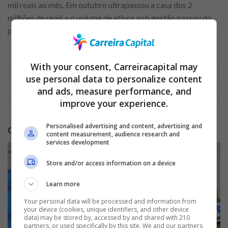
mil reais ao mês. Em outubro ultrapassou a casa dos 2
milhões de reais e o volume de ativos sob gestão passou do
patamar de 5 milhões de reais.
With your consent, Carreiracapital may
Anuncio
use personal data to personalize content
and ads, measure performance, and
improve your experience.
Personalised advertising and content, advertising and
Como funciona a proposta da Monis
content measurement, audience research and
services development
Store and/or access information on a device
Learn more
Your personal data will be processed and information from
your device (cookies, unique identifiers, and other device
data) may be stored by, accessed by and shared with 210
partners, or used specifically by this site. We and our partners