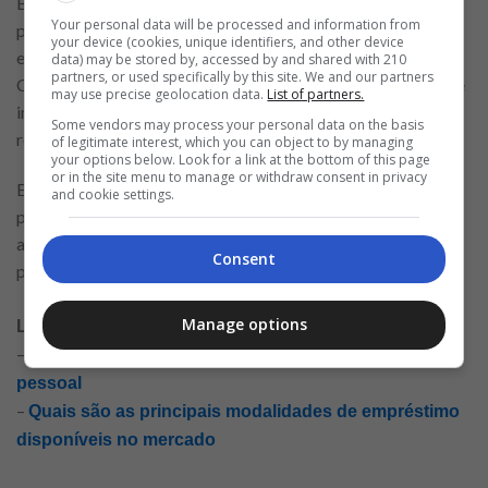
Buscar opções de investimento adequadas ao seu perfil é um
Your personal data will be processed and information from
passo importante para fortalecer suas finanças. No Brasil,
your device (cookies, unique identifiers, and other device
existem diversas opções, como renda fixa (Tesouro Direto,
data) may be stored by, accessed by and shared with 210
partners, or used specifically by this site. We and our partners
CDBs) e renda variável (ações, fundos imobiliários). Antes de
may use precise geolocation data.
List of partners.
investir, é fundamental entender os riscos e os potenciais
Some vendors may process your personal data on the basis
retornos, buscando opções alinhadas aos seus objetivos.
of legitimate interest, which you can object to by managing
your options below. Look for a link at the bottom of this page
or in the site menu to manage or withdraw consent in privacy
Evitar o uso excessivo do cartão de crédito é fundamental
and cookie settings.
para um perfil financeiro equilibrado. Muitas pessoas
acumulam dívidas devido à falta de controle sobre os gastos
Consent
parcelados.
Manage options
Leia mais conteúdos relacionados:
–
Como organizar suas finanças com um empréstimo
pessoal
–
Quais são as principais modalidades de empréstimo
disponíveis no mercado