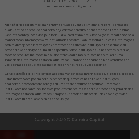
ALPHAZEN TECHNOLOGIES LIMITED
Email:
networknewsinc@gmail.com
Não solicitamos em nenhuma situação quantias em dinheiro para liberação de
Atenção:
qualquer tipo de produto financeiro, seja cartão de crédito, financiamento ou empréstimo.
Caso isto aconteça nos avise pelo formulário imediatamente. Observações: Trabalhamos para
manter todas informações o mais atualizadas possível. Vale ressaltar que essas informações
podem divergir das informações encontradas nos sites de instituições financeiras e ou
provedores de serviços de um site específico. Sobre instituições que não temos parcerias,
todos os produtos indicados nesse site https://carreiracapital.com não tem nenhuma
garantia das informações estarem atualizadas. Lembre-se sempre de ler as condições de
uso e termos de aquisição das instituições financeiras que você escolher.
Nós nos esforçamos para manter todas informações atualizadas e precisas.
Considerações:
Estas informações podem ser diferentes do que você vê nos sites de instituições
financeiras, provedores de serviços ou um site de produtos específicos. Em caso de
instituições não parceiras, todos os produtos financeiros são apresentados sem garantia das
informações estarem atualizados. Sempre que escolher sua oferta leia as condições das
instituições financeiras e termos de aquisição.
Copyright 2026 ©
Carreira Capital
142