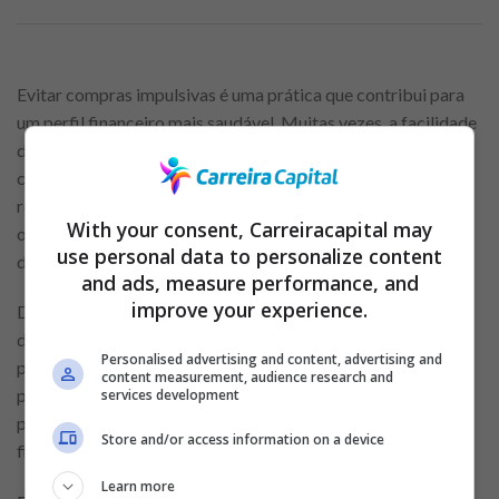
Evitar compras impulsivas é uma prática que contribui para
um perfil financeiro mais saudável. Muitas vezes, a facilidade
de parcelamento e os incentivos promocionais induzem ao
consumo excessivo. Criar o hábito de refletir antes de
realizar uma compra, estabelecendo prioridades e avaliando
With your consent, Carreiracapital may
o impacto no orçamento, ajuda a evitar endividamentos
use personal data to personalize content
desnecessários.
and ads, measure performance, and
improve your experience.
Definir metas financeiras claras é essencial para tomar
decisões mais seguras. Objetivos como adquirir um imóvel,
Personalised advertising and content, advertising and
poupar para a aposentadoria ou realizar uma viagem exigem
content measurement, audience research and
planejamento. Estabelecer metas de curto, médio e longo
services development
prazo auxilia na alocação de recursos e na disciplina
Store and/or access information on a device
financeira.
Learn more