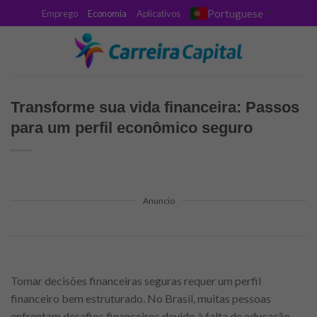
Skip
Portuguese
Emprego
Economia
Aplicativos
▼
to
content
Transforme sua vida financeira: Passos
para um perfil econômico seguro
Anuncio
Tomar decisões financeiras seguras requer um perfil
financeiro bem estruturado. No Brasil, muitas pessoas
enfrentam desafios financeiros devido à falta de educação