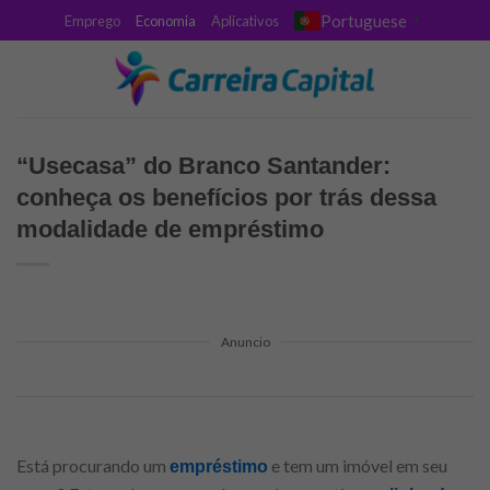
Skip
Portuguese
Emprego
Economia
Aplicativos
▼
to
content
“Usecasa” do Branco Santander:
conheça os benefícios por trás dessa
modalidade de empréstimo
Anuncio
Está procurando um
e tem um imóvel em seu
empréstimo