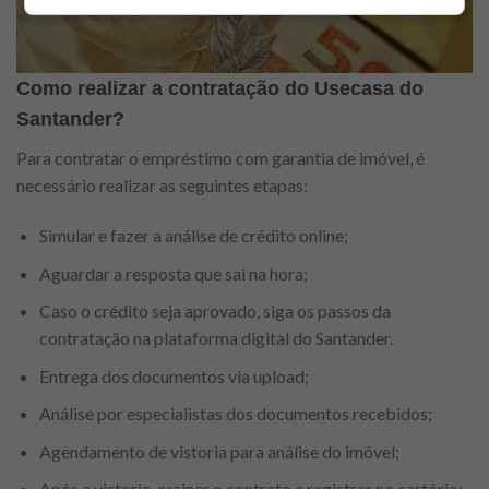
Como
r
ealizar a contratação
do Usecasa do
Santander?
Para contratar o empréstimo com garantia de imóvel, é
necessário realizar as seguintes etapas:
Simular e fazer a análise de crédito online;
Aguardar a resposta que sai na hora;
Caso o crédito seja aprovado, siga os passos da
contratação na plataforma digital do Santander.
Entrega dos documentos via upload;
Análise por especialistas dos documentos recebidos;
Agendamento de vistoria para análise do imóvel;
Após a vistoria, assinar o contrato e registrar no cartório;