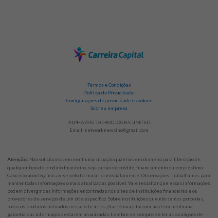
Termos e Condições
Política de Privacidade
Configurações de privacidade e cookies
Sobre a empresa
ALPHAZEN TECHNOLOGIES LIMITED
Email:
networknewsinc@gmail.com
Não solicitamos em nenhuma situação quantias em dinheiro para liberação de
Atenção:
qualquer tipo de produto financeiro, seja cartão de crédito, financiamento ou empréstimo.
Caso isto aconteça nos avise pelo formulário imediatamente. Observações: Trabalhamos para
manter todas informações o mais atualizadas possível. Vale ressaltar que essas informações
podem divergir das informações encontradas nos sites de instituições financeiras e ou
provedores de serviços de um site específico. Sobre instituições que não temos parcerias,
todos os produtos indicados nesse site https://carreiracapital.com não tem nenhuma
garantia das informações estarem atualizadas. Lembre-se sempre de ler as condições de