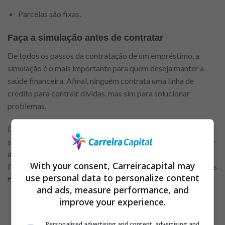
Parcelas são fixas.
Faça a simulação antes de contratar
De todos os passos da contratação de um empréstimo, a
simulação é o mais importante para quem deseja manter a
saúde financeira. Afinal, ninguém contrata uma linha de
crédito para contrair dívidas, mas sim para solucionar
problemas.
Dito isso, simular o empréstimo Usecasa antes de contratar
se torna indispensável. Planejar os gastos antecipadamente é
a principal maneira de não causar desequilíbrio no seu
With your consent, Carreiracapital may
financeiro. Você sabe quais os riscos de perder o controle das
use personal data to personalize content
finanças?
and ads, measure performance, and
improve your experience.
Anuncio
Personalised advertising and content, advertising and