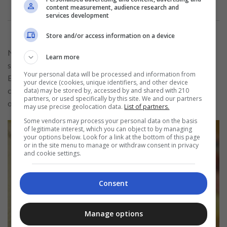
content measurement, audience research and
services development
Store and/or access information on a device
No site do Usecasa, onde você também fará a solicitação do
Learn more
seu empréstimo, você encontra a ferramenta de simulação.
Your personal data will be processed and information from
Ela é gratuita e bem simples de utilizar. Portanto, simule e
your device (cookies, unique identifiers, and other device
confirme se o valor das parcelas realmente cabe no seu
data) may be stored by, accessed by and shared with 210
partners, or used specifically by this site. We and our partners
orçamento mensal, combinado?
may use precise geolocation data.
List of partners.
Some vendors may process your personal data on the basis
of legitimate interest, which you can object to by managing
your options below. Look for a link at the bottom of this page
or in the site menu to manage or withdraw consent in privacy
and cookie settings.
Consent
Manage options