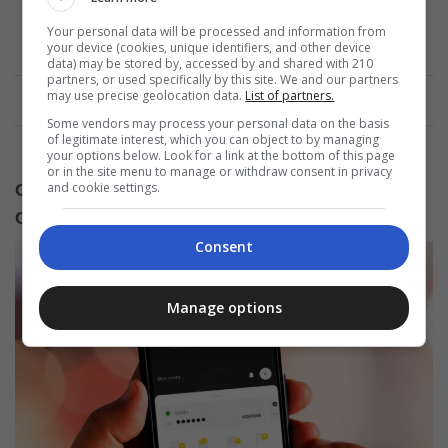
Your personal data will be processed and information from
your device (cookies, unique identifiers, and other device
data) may be stored by, accessed by and shared with 210
Anuncio
partners, or used specifically by this site. We and our partners
may use precise geolocation data.
List of partners.
Some vendors may process your personal data on the basis
of legitimate interest, which you can object to by managing
your options below. Look for a link at the bottom of this page
or in the site menu to manage or withdraw consent in privacy
and cookie settings.
Confira o passo a passo para investir no CDB
Cartão de Crédito
Consent
Manage options