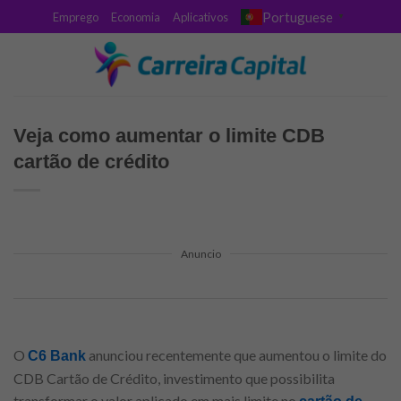
Skip
Portuguese
Emprego
Economia
Aplicativos
▼
to
content
Veja como aumentar o limite CDB
cartão de crédito
Anuncio
O
anunciou recentemente que aumentou o limite do
C6 Bank
CDB Cartão de Crédito, investimento que possibilita
transformar o valor aplicado em mais limite no