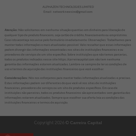
ALPHAZEN TECHNOLOGIES LIMITED
Email:
networknewsinc@gmail.com
Não solicitamos em nenhuma situação quantias em dinheiro para liberação de
Atenção:
qualquer tipo de produto financeiro, seja cartão de crédito, financiamento ou empréstimo.
Caso isto aconteça nos avise pelo formulário imediatamente. Observações: Trabalhamos para
manter todas informações o mais atualizadas possível. Vale ressaltar que essas informações
podem divergir das informações encontradas nos sites de instituições financeiras e ou
provedores de serviços de um site específico. Sobre instituições que não temos parcerias,
todos os produtos indicados nesse site https://carreiracapital.com não tem nenhuma
garantia das informações estarem atualizadas. Lembre-se sempre de ler as condições de
uso e termos de aquisição das instituições financeiras que você escolher.
Nós nos esforçamos para manter todas informações atualizadas e precisas.
Considerações:
Estas informações podem ser diferentes do que você vê nos sites de instituições
financeiras, provedores de serviços ou um site de produtos específicos. Em caso de
instituições não parceiras, todos os produtos financeiros são apresentados sem garantia das
informações estarem atualizados. Sempre que escolher sua oferta leia as condições das
instituições financeiras e termos de aquisição.
Copyright 2026 ©
Carreira Capital