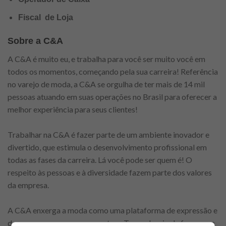
Fiscal de Loja
Sobre a C&A
A C&A é muito eu, e trabalha para você ser muito você em
todos os momentos, começando pela sua carreira! Referência
no varejo de moda, a C&A se orgulha de ter mais de 14 mil
pessoas atuando em suas operações no Brasil para oferecer a
melhor experiência para seus clientes!
Trabalhar na C&A é fazer parte de um ambiente inovador e
divertido, que estimula o desenvolvimento profissional em
todas as fases da carreira. Lá você pode ser quem é! O
respeito às pessoas e à diversidade fazem parte dos valores
da empresa.
A C&A enxerga a moda como uma plataforma de expressão e
de como as pessoas se conectam. Tem o desejo de fazer uma