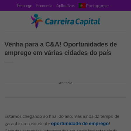
Skip
Portuguese
Emprego
Economia
Aplicativos
▼
to
content
Venha para a C&A! Oportunidades de
emprego em várias cidades do país
Anuncio
Estamos chegando ao final do ano, mas ainda dá tempo de
garantir uma excelente
!
oportunidade de emprego
Grandes empresas, interessadas em complementar ainda