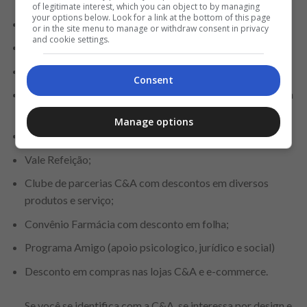
of legitimate interest, which you can object to by managing
your options below. Look for a link at the bottom of this page
Dr. C&A – Telemedicina e Teleterapias;
or in the site menu to manage or withdraw consent in privacy
and cookie settings.
Bônus anual;
Estacionamento
Consent
BDay Off, no mês de aniversário você tem um dia de folga
de presente pra você!;
Manage options
Horário flexível;
Vale Refeição;
Clube de parcerias C&A com descontos em diversos
produtos e serviço;
Convênio Farmácia com desconto em folha;
Programa Amigo (apoio psicologico, jurídico e social)
Desconto em compras nas lojas C&A e e-commerce.
Se você se identifica com a C&A, se interessa por design e