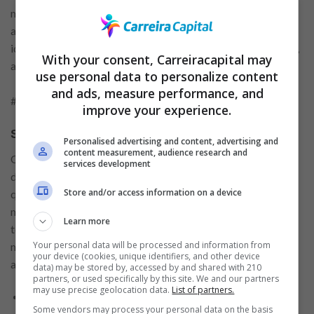
moda com impacto positivo, o que a torna única. Sua cultura
acredita no valor e na riqueza das diferenças. Se você se
identifica com a C&A e procura uma empresa, acima de tudo,
With your consent, Carreiracapital may
apaixonada por pessoas.
use personal data to personalize content
and ads, measure performance, and
#VemPraCeA
improve your experience.
Salário + Benefícios
Personalised advertising and content, advertising and
content measurement, audience research and
O valor do salário pode variar de acordo com cada atividade
services development
desenvolvida e tipo de admissão, mas a empresa garante
Store and/or access information on a device
quantias de remuneração justas e compatíveis com o
mercado, associadas com boas condições de trabalho para
Learn more
todos. Do mesmo modo, os benefícios também podem
Your personal data will be processed and information from
mudar dependendo desses fatores mencionados. Sendo
your device (cookies, unique identifiers, and other device
alguns deles:
data) may be stored by, accessed by and shared with 210
partners, or used specifically by this site. We and our partners
may use precise geolocation data.
List of partners.
Assistência Médica e Odontológica (Titular e
Some vendors may process your personal data on the basis
Dependentes);