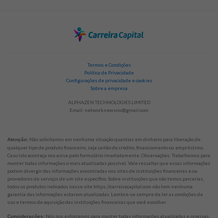
Termos e Condições
Política de Privacidade
Configurações de privacidade e cookies
Sobre a empresa
ALPHAZEN TECHNOLOGIES LIMITED
Email:
networknewsinc@gmail.com
Não solicitamos em nenhuma situação quantias em dinheiro para liberação de
Atenção:
qualquer tipo de produto financeiro, seja cartão de crédito, financiamento ou empréstimo.
Caso isto aconteça nos avise pelo formulário imediatamente. Observações: Trabalhamos para
manter todas informações o mais atualizadas possível. Vale ressaltar que essas informações
podem divergir das informações encontradas nos sites de instituições financeiras e ou
provedores de serviços de um site específico. Sobre instituições que não temos parcerias,
todos os produtos indicados nesse site https://carreiracapital.com não tem nenhuma
garantia das informações estarem atualizadas. Lembre-se sempre de ler as condições de
uso e termos de aquisição das instituições financeiras que você escolher.
Nós nos esforçamos para manter todas informações atualizadas e precisas.
Considerações: