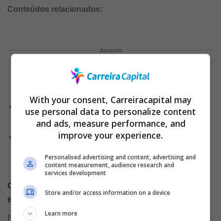
Conteúdos relacionados:
Anuncio
With your consent, Carreiracapital may
Oportunidades de emprego: amplie seu currículo
use personal data to personalize content
profissional em 2024!
and ads, measure performance, and
improve your experience.
Dicas valiosas para conquistar seu lugar no
mercado de trabalho e decolar sua carreira
Personalised advertising and content, advertising and
profissional
content measurement, audience research and
services development
Oportunidades de trabalho que você vai
Store and/or access information on a device
encontrar no Assaí
Learn more
No Assaí Atacadista, as oportunidades são diversas e