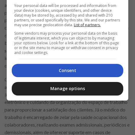
abrangem uma variedade de funções, para que cada pessoa
Your personal data will be processed and information from
your device (cookies, unique identifiers, and other device
possa ter o seu próprio espaço de exercer suas habilidades e
data) may be stored by, accessed by and shared with 210
possa crescer profissionalmente. Abaixo você poderá
partners, or used specifically by this site. We and our partners
may use precise geolocation data.
List of partners.
conferir alguns dos
na maioria das unidades
cargos abertos
Some vendors may process your personal data on the basis
do Assaí. Para o cargo de Técnico de Segurança do Trabalho,
of legitimate interest, which you can object to by managing
busca-se um profissional responsável em proporcionar a
your options below. Look for a link at the bottom of this page
or in the site menu to manage or withdraw consent in privacy
segurança dos colaboradores no ambiente de trabalho,
and cookie settings.
implementando medidas preventivas e realizando inspeções
de segurança para identificar e corrigir possíveis riscos.
Consent
O operador de caixa desempenha um papel fundamental no
atendimento aos clientes, registrando as compras de forma
Manage options
ágil e eficiente, manejando os equipamentos de pagamento
eletrônico e cuidando da organização do espaço de trabalho
para proporcionar a satisfação dos clientes. Já o médico do
trabalho é encarregado de zelar pela saúde ocupacional dos
colaboradores, realizando exames admissionais, periódicos e
demissionais, além de oferecer suporte em casos de