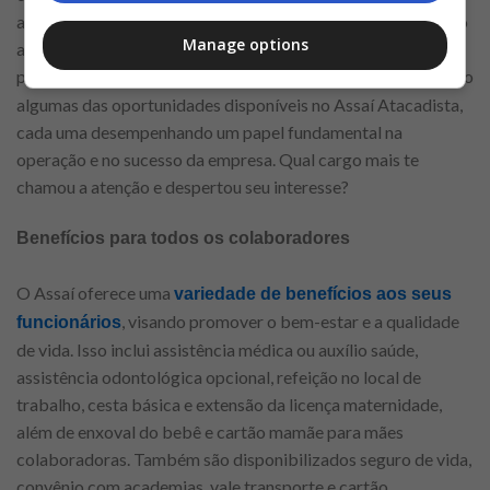
adequadas. Por fim, o cozinheiro prepara alimentos seguindo
Manage options
as normas de higiene e segurança alimentar, oferecendo
pratos de qualidade para todos os
. Essas são
clientes da loja
algumas das oportunidades disponíveis no Assaí Atacadista,
cada uma desempenhando um papel fundamental na
operação e no sucesso da empresa. Qual cargo mais te
chamou a atenção e despertou seu interesse?
Benefícios para todos os colaboradores
O Assaí oferece uma
variedade de benefícios aos seus
, visando promover o bem-estar e a qualidade
funcionários
de vida. Isso inclui assistência médica ou auxílio saúde,
assistência odontológica opcional, refeição no local de
trabalho, cesta básica e extensão da licença maternidade,
além de enxoval do bebê e cartão mamãe para mães
colaboradoras. Também são disponibilizados seguro de vida,
convênio com academias, vale transporte e cartão