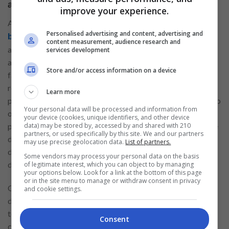
abertas
improve your experience.
Algumas das
vagas abertas em diversos municípios
Personalised advertising and content, advertising and
no Assaí Atacadista incluem posições como
brasileiros
content measurement, audience research and
açougueiro, operador(a) de loja, consultor de marketing,
services development
auxiliar administrativo, nutricionista e cozinheiro. Vamos
Store and/or access information on a device
falar um pouco de cada uma delas agora. O açougueiro é
responsável por desossar, cortar e embalar carnes,
Learn more
proporcionando a qualidade e a segurança dos alimentos. Já o
Your personal data will be processed and information from
operador(a) de loja realiza atividades como reposição de
your device (cookies, unique identifiers, and other device
data) may be stored by, accessed by and shared with 210
produtos, atendimento ao cliente e organização do ambiente
partners, or used specifically by this site. We and our partners
de trabalho. O consultor de marketing contribui para o
may use precise geolocation data.
List of partners.
desenvolvimento de estratégias de marketing e divulgação
Some vendors may process your personal data on the basis
da marca.
of legitimate interest, which you can object to by managing
your options below. Look for a link at the bottom of this page
or in the site menu to manage or withdraw consent in privacy
O auxiliar administrativo auxilia nas tarefas administrativas
and cookie settings.
do dia a dia, como controle de documentos e atendimento
telefônico. O nutricionista é responsável por desenvolver
Consent
cardápios saudáveis e orientar sobre práticas alimentares