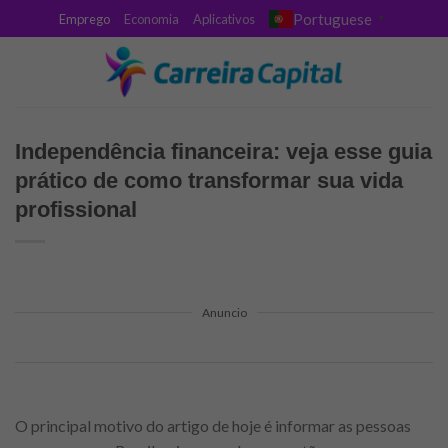
Skip
Portuguese
Emprego
Economia
Aplicativos
▼
to
content
Independência financeira: veja esse guia
prático de como transformar sua vida
profissional
Anuncio
O principal motivo do artigo de hoje é informar as pessoas