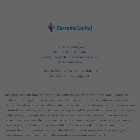
Termos e Condições
Política de Privacidade
Configurações de privacidade e cookies
Sobre a empresa
ALPHAZEN TECHNOLOGIES LIMITED
Email:
networknewsinc@gmail.com
Não solicitamos em nenhuma situação quantias em dinheiro para liberação de
Atenção:
qualquer tipo de produto financeiro, seja cartão de crédito, financiamento ou empréstimo.
Caso isto aconteça nos avise pelo formulário imediatamente. Observações: Trabalhamos para
manter todas informações o mais atualizadas possível. Vale ressaltar que essas informações
podem divergir das informações encontradas nos sites de instituições financeiras e ou
provedores de serviços de um site específico. Sobre instituições que não temos parcerias,
todos os produtos indicados nesse site https://carreiracapital.com não tem nenhuma
garantia das informações estarem atualizadas. Lembre-se sempre de ler as condições de
uso e termos de aquisição das instituições financeiras que você escolher.