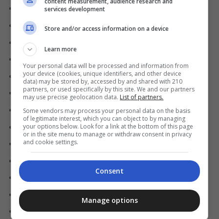
content measurement, audience research and
Conferente de carga e descarga;
services development
Consultor de vendas;
Store and/or access information on a device
Embalador;
Learn more
Empacotador;
Your personal data will be processed and information from
your device (cookies, unique identifiers, and other device
Fiscal de Caixa;
data) may be stored by, accessed by and shared with 210
partners, or used specifically by this site. We and our partners
Fiscal de Prevenção e Perdas;
may use precise geolocation data.
List of partners.
Gerente comercial;
Some vendors may process your personal data on the basis
of legitimate interest, which you can object to by managing
Gerente de Operações;
your options below. Look for a link at the bottom of this page
or in the site menu to manage or withdraw consent in privacy
and cookie settings.
Motorista de caminhão;
Operador de Caixa;
Consent
Operador de Empilhadeira;
Operador de Laticínios;
Manage options
Operador de Padaria;