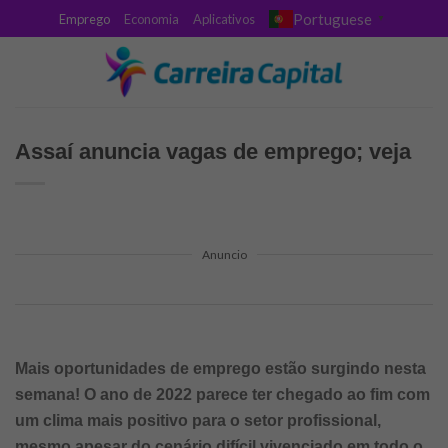
Skip
Portuguese
Emprego
Economia
Aplicativos
▼
to
content
Assaí anuncia vagas de emprego; veja
Anuncio
Mais oportunidades de emprego estão surgindo nesta
semana! O ano de 2022 parece ter chegado ao fim com
um clima mais positivo para o setor profissional,
mesmo apesar do cenário difícil vivenciado em todo o