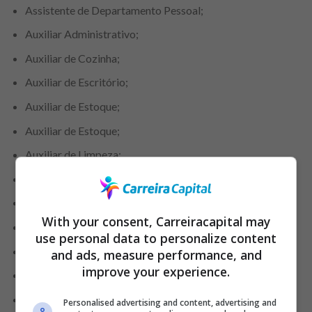
Assistente de Departamento Pessoal;
Auxiliar Administrativo;
Auxiliar de Cozinha;
Auxiliar de Escritório;
Auxiliar de Estoque;
Auxiliar de Estoque;
Auxiliar de Limpeza;
Auxiliar de Serviços Gerais;
Auxiliar Técnico de Refrigeração;
With your consent, Carreiracapital may
Balconistas de Perecíveis;
use personal data to personalize content
Cartazista;
and ads, measure performance, and
improve your experience.
Chapeiro;
Chefe de cozinha;
Personalised advertising and content, advertising and