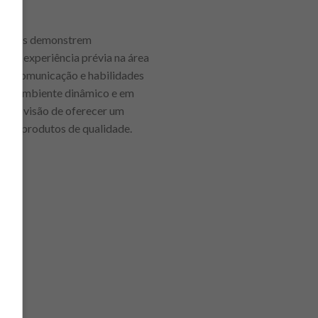
ndidatos demonstrem
so, experiência prévia na área
 boa comunicação e habilidades
a um ambiente dinâmico e em
m da visão de oferecer um
s com produtos de qualidade.