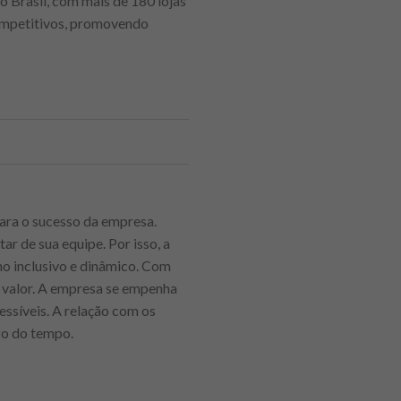
o Brasil, com mais de 180 lojas
competitivos, promovendo
ara o sucesso da empresa.
r de sua equipe. Por isso, a
o inclusivo e dinâmico. Com
m valor. A empresa se empenha
ssíveis. A relação com os
ngo do tempo.