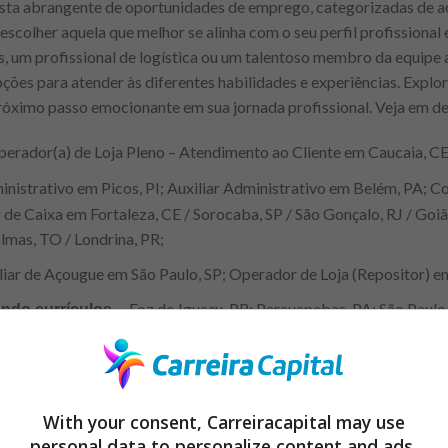
ista abrangente de oportunidades de emprego, categorizadas de ac
escolher aquela que melhor se alinha com o seu perfil profissional e
, um profissional de logística ou um talentoso membro da equipe 
ções para atender às diferentes habilidades e experiências. Explo
róximo passo emocionante em sua jornada profissional. Veja em de
erador(a) de Loja Pleno – Atendimento ao Cliente em Caucaia, CE
inistrativo em Picos, PI; Auxiliar Administrativo em Belém, PA; 
e Caixa em Fortaleza, CE / Sorocaba, SP / São Gonçalo, RJ / Goiâ
lmas, TO / Londrina, PR;
iar de Açougue em São Paulo, SP; Operador de Loja (Repositor) em
Foz do Iguaçu, PR; Parauapebas, PA; São Paul
ando currículos –
e Lagoas, MG; Sinop, MT; Porto Velho, RO e muito mais;
 Rio Verde – GO; Atendente Cafeteria em Campo Grande – MS; At
as – TO; Nutricionista em Cotia – SP; Operador(a) de Caixa em 
With your consent, Carreiracapital may use
iro(a) em Brasília – DF e não termina por aqui!
personal data to personalize content and ads,