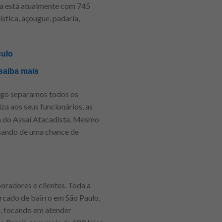
sta está atualmente com 745
stica, açougue, padaria,
culo
saiba mais
rtigo separamos todos os
za aos seus funcionários, as
a do Assaí Atacadista. Mesmo
sando de uma chance de
radores e clientes. Toda a
rcado de bairro em São Paulo.
, focando em atender