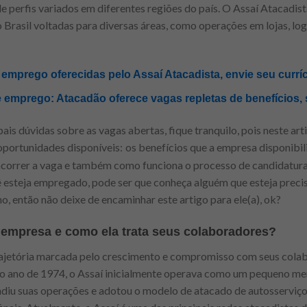
e perfis variados em diferentes regiões do país. O Assaí Atacadi
Brasil voltadas para diversas áreas, como operações em lojas, logí
mprego oferecidas pelo Assaí Atacadista, envie seu currí
 emprego: Atacadão oferece vagas repletas de benefícios, 
ipais dúvidas sobre as vagas abertas, fique tranquilo, pois neste a
oportunidades disponíveis:
os benefícios que a empresa disponibili
oncorrer a vaga e também como funciona o processo de candidatur
esteja empregado, pode ser que conheça alguém que esteja preci
o, então não deixe de encaminhar este artigo para ele(a), ok?
empresa e como ela trata seus colaboradores?
ajetória marcada pelo crescimento e compromisso com seus colabo
o ano de 1974, o Assaí inicialmente operava como um pequeno me
iu suas operações e adotou o modelo de atacado de autosserviço