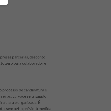
presas parceiras, desconto
sto zero para colaborador e
 o processo de candidatura é
rreiras. Lá, você será guiado
ra clara e organizada. É
to, sem aviso prévio, à medida