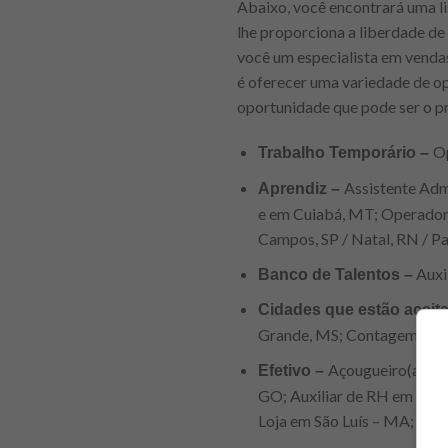
Abaixo, você encontrará uma l
lhe proporciona a liberdade de 
você um especialista em vendas
é oferecer uma variedade de op
oportunidade que pode ser o p
Op
Trabalho Temporário –
Assistente Adm
Aprendiz –
e em Cuiabá, MT; Operador d
Campos, SP / Natal, RN / Pa
Auxil
Banco de Talentos –
Cidades que estão aceit
Grande, MS; Contagem e Set
Açougueiro(a) em
Efetivo –
GO; Auxiliar de RH em Palm
Loja em São Luís – MA; Pade