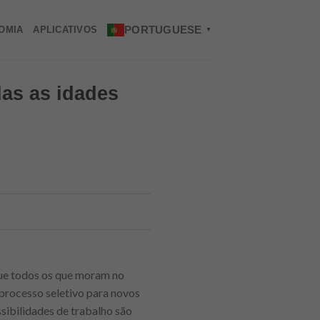
PORTUGUESE
OMIA
APLICATIVOS
▼
das as idades
ue todos os que moram no
 processo seletivo para novos
sibilidades de trabalho são