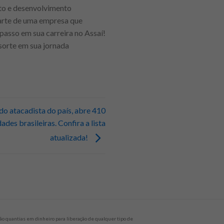
to e desenvolvimento
 parte de uma empresa que
passo em sua carreira no Assaí!
sorte em sua jornada
o atacadista do país, abre 410
ades brasileiras. Confira a lista
atualizada!
o quantias em dinheiro para liberação de qualquer tipo de