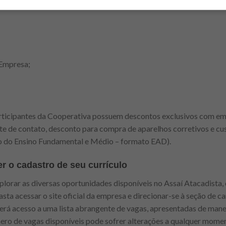
 Empresa;
rticipantes da Cooperativa possuem descontos exclusivos com em
te de contato, desconto para compra de aparelhos corretivos e cu
o do Ensino Fundamental e Médio – formato EAD).
r o cadastro de seu currículo
plorar as diversas oportunidades disponíveis no Assaí Atacadista,
asta acessar o site oficial da empresa e direcionar-se à seção de ca
erá acesso a uma lista abrangente de vagas, apresentadas de manei
ero de vagas disponíveis pode sofrer alterações a qualquer momen