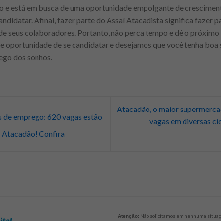
ão e está em busca de uma oportunidade empolgante de crescimen
candidatar. Afinal, fazer parte do Assaí Atacadista significa fazer
l de seus colaboradores. Portanto, não perca tempo e dê o próximo 
te oportunidade de se candidatar e desejamos que você tenha boa 
ego dos sonhos.
Atacadão, o maior supermercad
 de emprego: 620 vagas estão
vagas em diversas cid
s Atacadão! Confira
Não solicitamos em nenhuma situaçã
Atenção: