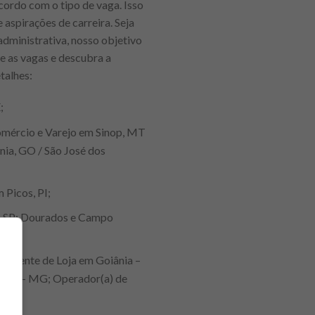
ordo com o tipo de vaga. Isso
 aspirações de carreira. Seja
administrativa, nosso objetivo
re as vagas e descubra a
talhes:
;
Comércio e Varejo em Sinop, MT
nia, GO / São José dos
 Picos, PI;
o, SP; Dourados e Campo
endente de Loja em Goiânia –
Betim – MG; Operador(a) de