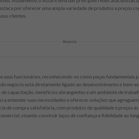
nais. Atualmente, o Assaí é uma das principais redes atacadistas d
destaca por oferecer uma ampla variedade de produtos a preços 
eus clientes.
Anuncio
e seus funcionários, reconhecendo-os como peças fundamentais p
do negócio está diretamente ligado ao desenvolvimento e bem-esta
de capacitação, benefícios abrangentes e um ambiente de trabalh
busca entender suas necessidades e oferecer soluções que agregue
a de compra satisfatória, com produtos de qualidade e preços ace
comercial, visando construir laços de confiança e fidelidade ao lo