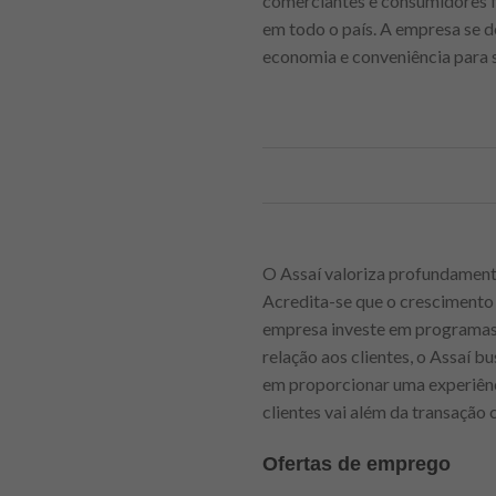
comerciantes e consumidores fi
em todo o país. A empresa se 
economia e conveniência para s
O Assaí valoriza profundament
Acredita-se que o crescimento 
empresa investe em programas 
relação aos clientes, o Assaí 
em proporcionar uma experiênci
clientes vai além da transação 
Ofertas de emprego