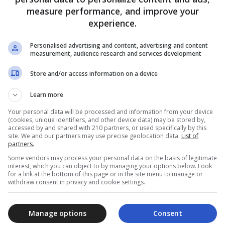
measure performance, and improve your
ara ocupar as vagas mencionadas
experience.
erado para as vagas no Assaí Atacadista, é fundamental que os ca
e habilidades que se alinhem com os valores da empresa. Além dis
Personalised advertising and content, advertising and content
é um diferencial importante. A capacidade de trabalho em equipe,
measurement, audience research and services development
terísticas valorizadas. A disposição para aprender e se adaptar 
Store and/or access information on a device
é essencial. Por fim, é importante que os candidatos compartilhe
ntes, contribuindo para a missão de abastecer os lares brasileiro
Learn more
Your personal data will be processed and information from your device
funcionários
(cookies, unique identifiers, and other device data) may be stored by,
accessed by and shared with 210 partners, or used specifically by this
site. We and our partners may use precise geolocation data.
List of
partners.
Some vendors may process your personal data on the basis of legitimate
interest, which you can object to by managing your options below. Look
ho;
for a link at the bottom of this page or in the site menu to manage or
withdraw consent in privacy and cookie settings.
idade;
Manage options
Consent