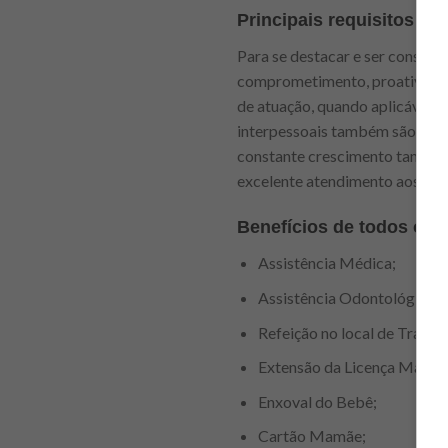
Principais requisitos p
Para se destacar e ser consid
comprometimento, proatividade 
de atuação, quando aplicável, 
interpessoais também são carac
constante crescimento também 
excelente atendimento aos clie
Benefícios de todos os 
Assistência Médica;
Assistência Odontológica;
Refeição no local de Trabal
Extensão da Licença Matern
Enxoval do Bebê;
Cartão Mamãe;