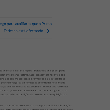
go para auxiliares que a Primo
Tedesco está ofertando
o quantias em dinheiro para liberação de qualquer tipo de
nanciamento ou empréstimo. Caso isto aconteça nos avise pelo
alhamos para manter todas informações o mais atualizadas
es podem divergir das informações encontradas nos sites de
rviços de um site específico. Sobre instituições que não temos
site https://carreiracapital.com não tem nenhuma garantia das
empre de ler as condições de uso e termos de aquisição das
er todas informações atualizadas e precisas. Estas informações
 de instituições financeiras, provedores de serviços ou um site de