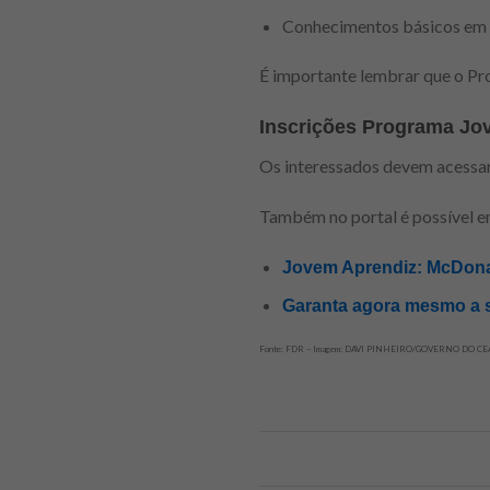
Conhecimentos básicos em I
É importante lembrar que o Pr
Inscrições Programa Jo
Os interessados devem acessar 
Também no portal é possível en
Jovem Aprendiz: McDonal
Garanta agora mesmo a s
Fonte: FDR – Imagem: DAVI PINHEIRO/GOVERNO DO C