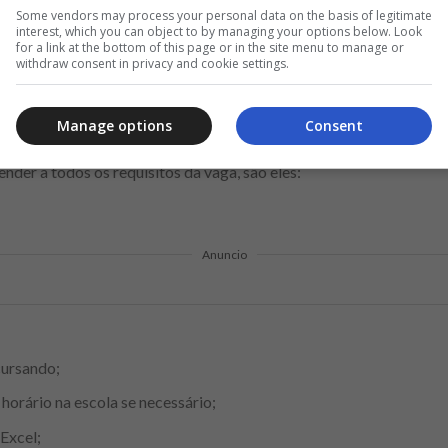
Some vendors may process your personal data on the basis of legitimate
interest, which you can object to by managing your options below. Look
for a link at the bottom of this page or in the site menu to manage or
withdraw consent in privacy and cookie settings.
Manage options
Consent
ender a todos os requisitos da vaga, são eles:
Anuncio
cursando;
horário na escola se necessário;
Excel;