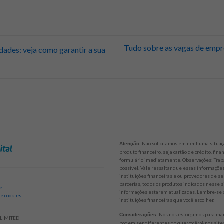
Tudo sobre as vagas de empre
dades: veja como garantir a sua
Não solicitamos em nenhuma situaçã
Atenção:
produto financeiro, seja cartão de crédito, fi
formulário imediatamente. Observações: Trab
possível. Vale ressaltar que essas informaçõ
instituições financeiras e ou provedores de se
parcerias, todos os produtos indicados nesse 
de
informações estarem atualizadas. Lembre-se s
 e cookies
instituições financeiras que você escolher.
Nós nos esforçamos para mant
Considerações:
LIMITED
podem ser diferentes do que você vê nos sites