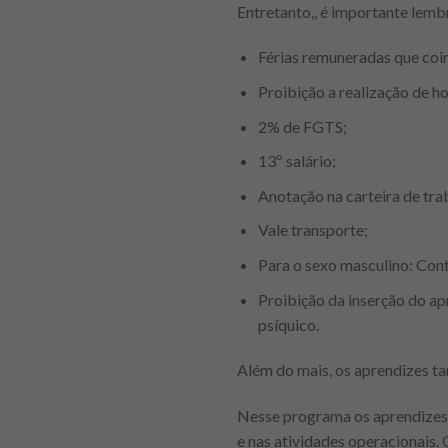
Entretanto,, é importante lembr
Férias remuneradas que coi
Proibição a realização de ho
2% de FGTS;
13º salário;
Anotação na carteira de tra
Vale transporte;
Para o sexo masculino: Cont
Proibição da inserção do ap
psíquico.
Além do mais, os aprendizes t
Nesse programa os aprendizes 
e nas atividades operacionais. 