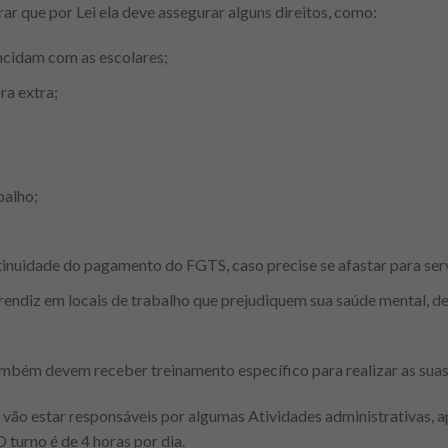
ar que por Lei ela deve assegurar alguns direitos, como:
ncidam com as escolares;
ra extra;
balho;
inuidade do pagamento do FGTS, caso precise se afastar para serv
rendiz em locais de trabalho que prejudiquem sua saúde mental, des
ambém devem receber treinamento específico para realizar as suas
vão estar responsáveis por algumas Atividades administrativas, a
O turno é de 4 horas por dia.