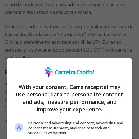
candidatos devem estar cursando o ensino médio ou já ter
concluído essa etapa da educação básica.
Os interessados devem se inscrever pessoalmente na sede da
Funsat, localizada na rua 14 de julho, nº 992, no bairro Vila
Glória, o atendimento acontece das 8h às 17h. É preciso
apresentar os documentos pessoais (RG e CPF) e da carteira
de trabalho.
Programa Jovem Aprendiz
Se você está se perguntando se é vantajoso participar do
With your consent, Carreiracapital may
programa, a resposta é sim, é bastante vantajoso, pois, a Lei
use personal data to personalize content
da Aprendizagem garante aos aprendizes inúmeros direitos,
and ads, measure performance, and
como:
improve your experience.
Curso preparatório para as funções que serão
Personalised advertising and content, advertising and
desempenhadas dentro da empresa;
content measurement, audience research and
services development
Jornada de trabalho de até 6 horas diárias com a proibição