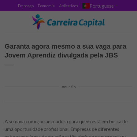
Skip
Portuguese
Emprego
Economia
Aplicativos
▼
to
content
Garanta agora mesmo a sua vaga para
Jovem Aprendiz divulgada pela JBS
Anuncio
A semana começou animadora para quem está em busca de
uma oportunidade profissional. Empresas de diferentes
naturezas e áreas de atuação estão abrindo seus processos