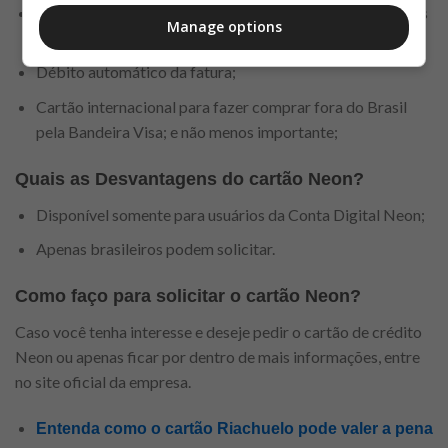
Disponibiliza cartão físico e virtual para facilitar compras
Manage options
online;
Débito automático da fatura;
Cartão internacional para fazer comprar fora do Brasil
pela Bandeira Visa; e não menos importante;
Quais as Desvantagens do cartão Neon?
Disponível somente para usuários da Conta Digital Neon;
Apenas brasileiros podem solicitar.
Como faço para solicitar o cartão Neon?
Caso você tenha interesse e deseje pedir o cartão de crédito
Neon ou apenas ficar por dentro de mais informações, entre
no site oficial da empresa.
Entenda como o cartão Riachuelo pode valer a pena