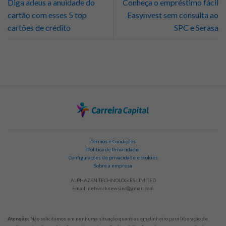
Diga adeus a anuidade do
Conheça o empréstimo fácil
cartão com esses 5 top
Easynvest sem consulta ao
cartões de crédito
SPC e Serasa
Termos e Condições
Política de Privacidade
Configurações de privacidade e cookies
Sobre a empresa
ALPHAZEN TECHNOLOGIES LIMITED
Email:
networknewsinc@gmail.com
Não solicitamos em nenhuma situação quantias em dinheiro para liberação de
Atenção: