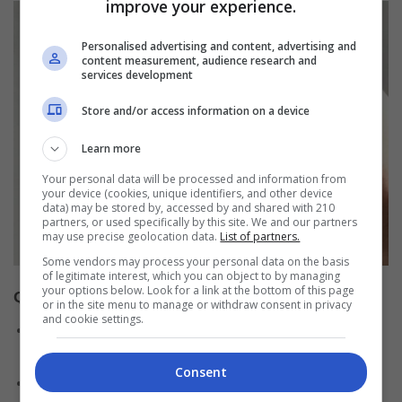
improve your experience.
Personalised advertising and content, advertising and
content measurement, audience research and
services development
Store and/or access information on a device
Learn more
Your personal data will be processed and information from
your device (cookies, unique identifiers, and other device
data) may be stored by, accessed by and shared with 210
partners, or used specifically by this site. We and our partners
may use precise geolocation data.
List of partners.
Some vendors may process your personal data on the basis
of legitimate interest, which you can object to by managing
your options below. Look for a link at the bottom of this page
Quais as vantagens do cartão Neon?
or in the site menu to manage or withdraw consent in privacy
and cookie settings.
Conta totalmente digital, para pedir o cartão e fazer
utilização de todos os serviços;
Consent
Zero de anuidade;