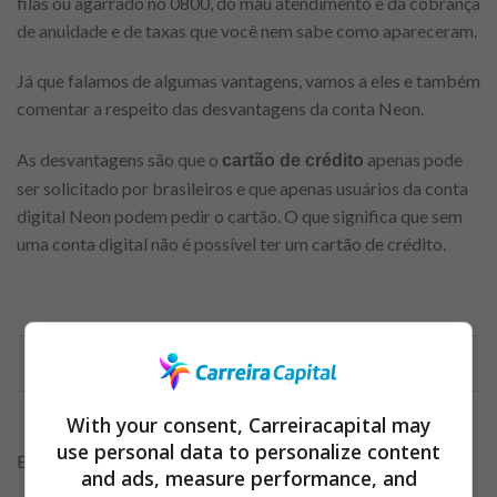
filas ou agarrado no 0800, do mau atendimento e da cobrança
de anuidade e de taxas que você nem sabe como apareceram.
Já que falamos de algumas vantagens, vamos a eles e também
comentar a respeito das desvantagens da conta Neon.
As desvantagens são que o
apenas pode
cartão de crédito
ser solicitado por brasileiros e que apenas usuários da conta
digital Neon podem pedir o cartão. O que significa que sem
uma conta digital não é possível ter um cartão de crédito.
Anuncio
With your consent, Carreiracapital may
use personal data to personalize content
Então aí vai um resumo
and ads, measure performance, and