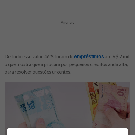
Anuncio
De todo esse valor, 46% foram de
até R$ 2 mil,
empréstimos
o que mostra que a procura por pequenos créditos anda alta,
para resolver questões urgentes.