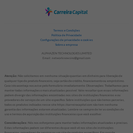
Termos e Condições
Política de Privacidade
Configurações de privacidade e cookies
Sobre a empresa
ALPHAZEN TECHNOLOGIES LIMITED
Email:
networknewsinc@gmail.com
Não solicitamos em nenhuma situação quantias em dinheiro para liberação de
Atenção:
qualquer tipo de produto financeiro, seja cartão de crédito, financiamento ou empréstimo.
Caso isto aconteça nos avise pelo formulário imediatamente. Observações: Trabalhamos para
manter todas informações o mais atualizadas possível. Vale ressaltar que essas informações
podem divergir das informações encontradas nos sites de instituições financeiras e ou
provedores de serviços de um site específico. Sobre instituições que não temos parcerias,
todos os produtos indicados nesse site https://carreiracapital.com não tem nenhuma
garantia das informações estarem atualizadas. Lembre-se sempre de ler as condições de
uso e termos de aquisição das instituições financeiras que você escolher.
Nós nos esforçamos para manter todas informações atualizadas e precisas.
Considerações:
Estas informações podem ser diferentes do que você vê nos sites de instituições
financeiras, provedores de serviços ou um site de produtos específicos. Em caso de