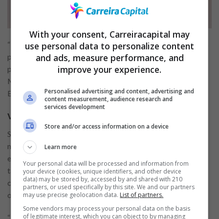
With your consent, Carreiracapital may
“Miramos um público amplo, que recorre a pequenos valores
use personal data to personalize content
and ads, measure performance, and
para pagar contas, quitar dívidas, etc., mas que acaba
improve your experience.
pagando muito caro por este crédito”, comenta Ramon
Martinez Neto, chefe do departamento de crédito da
Personalised advertising and content, advertising and
Easynvest.
content measurement, audience research and
services development
Volume de crédito
Store and/or access information on a device
Segundo um levantamento interno feito pela Easynvest, dos
mais de 1,5 milhão de clientes, 20% já realizaram
Learn more
empréstimos em outras instituições. O levantamento revela
Your personal data will be processed and information from
também, que desta quantia, 40% possuem créditos
your device (cookies, unique identifiers, and other device
data) may be stored by, accessed by and shared with 210
considerados elevados, como rotativo do cartão de crédito
partners, or used specifically by this site. We and our partners
ou cheque especial.
may use precise geolocation data.
List of partners.
Some vendors may process your personal data on the basis
of legitimate interest, which you can object to by managing
“É um volume significativo e que indica um potencial de