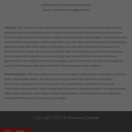
ALPHAZEN TECHNOLOGIES LIMITED
Email:
networknewsinc@gmail.com
Não solicitamos em nenhuma situação quantias em dinheiro para liberação de
Atenção:
qualquer tipo de produto financeiro, seja cartão de crédito, financiamento ou empréstimo.
Caso isto aconteça nos avise pelo formulário imediatamente. Observações: Trabalhamos para
manter todas informações o mais atualizadas possível. Vale ressaltar que essas informações
podem divergir das informações encontradas nos sites de instituições financeiras e ou
provedores de serviços de um site específico. Sobre instituições que não temos parcerias,
todos os produtos indicados nesse site https://carreiracapital.com não tem nenhuma
garantia das informações estarem atualizadas. Lembre-se sempre de ler as condições de
uso e termos de aquisição das instituições financeiras que você escolher.
Nós nos esforçamos para manter todas informações atualizadas e precisas.
Considerações:
Estas informações podem ser diferentes do que você vê nos sites de instituições
financeiras, provedores de serviços ou um site de produtos específicos. Em caso de
instituições não parceiras, todos os produtos financeiros são apresentados sem garantia das
informações estarem atualizados. Sempre que escolher sua oferta leia as condições das
instituições financeiras e termos de aquisição.
Copyright 2026 ©
Carreira Capital