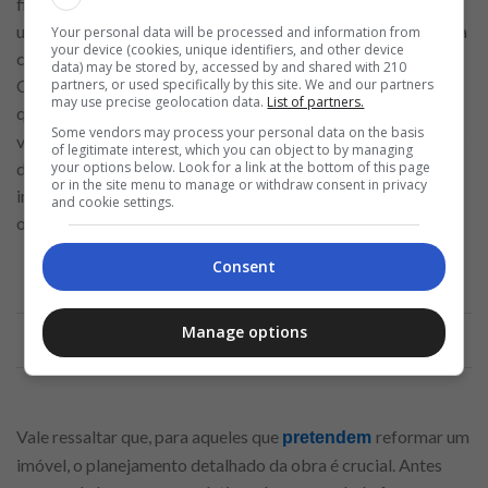
financiamento para compra de casa envolve a concessão de
um valor baseado no preço do imóvel, o crédito para reforma
Your personal data will be processed and information from
your device (cookies, unique identifiers, and other device
costuma ser liberado conforme as etapas da obra avançam.
data) may be stored by, accessed by and shared with 210
partners, or used specifically by this site. We and our partners
Ou seja, o banco pode liberar o valor em parcelas, à medida
may use precise geolocation data.
List of partners.
que o
da reforma é comprovado por meio de
andamento
Some vendors may process your personal data on the basis
vistorias ou apresentação de documentos. Isso garante que o
of legitimate interest, which you can object to by managing
your options below. Look for a link at the bottom of this page
dinheiro seja utilizado para a finalidade correta e que o
or in the site menu to manage or withdraw consent in privacy
imóvel tenha a valorização esperada após a conclusão das
and cookie settings.
obras.
Consent
Anuncio
Manage options
Vale ressaltar que, para aqueles que
reformar um
pretendem
imóvel, o planejamento detalhado da obra é crucial. Antes