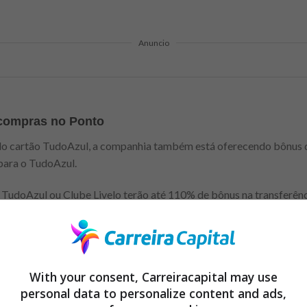
Anuncio
 compras no Ponto
do cartão TudoAzul, a companhia também está oferecendo bônus d
para o TudoAzul.
TudoAzul ou Clube Livelo terão até 110% de bônus na transferênc
70%.
erir os pontos é necessário se cadastrar na promoção. Para ganhar
oAzul, é necessário realizar a transferência dentro do prazo da pro
With your consent, Carreiracapital may use
s.
personal data to personalize content and ads,