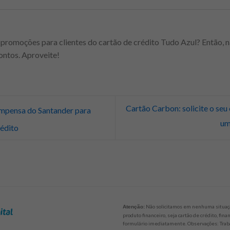
promoções para clientes do cartão de crédito Tudo Azul? Então, n
ontos. Aproveite!
Cartão Carbon: solicite o seu
mpensa do Santander para
um
rédito
Não solicitamos em nenhuma situaçã
Atenção:
produto financeiro, seja cartão de crédito, fi
formulário imediatamente. Observações: Trab