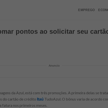
EMPREGO
ECON
mar pontos ao solicitar seu cartão
Anuncio
hagens da Azul, está com três promoções. A primeira delas se trat
s do cartão de crédito
TudoAzul. O bônus varia de acordo c
Itaú
a fatura nos primeiros meses.