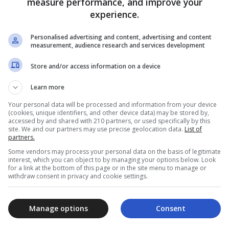
measure performance, and improve your
adicional na transferência:
experience.
Personalised advertising and content, advertising and content
measurement, audience research and services development
Store and/or access information on a device
Learn more
Your personal data will be processed and information from your device
(cookies, unique identifiers, and other device data) may be stored by,
accessed by and shared with 210 partners, or used specifically by this
site. We and our partners may use precise geolocation data.
List of
partners.
Some vendors may process your personal data on the basis of legitimate
interest, which you can object to by managing your options below. Look
for a link at the bottom of this page or in the site menu to manage or
withdraw consent in privacy and cookie settings.
Manage options
Consent