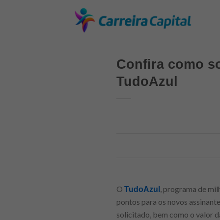
Skip
to
content
Confira como so
TudoAzul
O
, programa de mil
TudoAzul
pontos para os novos assinante
solicitado, bem como o valor d