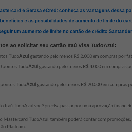
Mastercard e Serasa eCred: conheça as vantagens dessa pa
enefícios e as possibilidades de aumento de limite do cartã
nseguir um aumento de limite no cartão de crédito Santande
s ao solicitar seu cartão Itaú Visa TudoAzul:
ntos Tudo
gastando pelo menos R$ 2.000 em compras por fatu
Azul
0 pontos Tudo
gastando pelo menos R$ 4.000 em compras por 
Azul
 pontos Tudo
gastando pelo menos R$ 20.000 em compras por
Azul
dito Itaú TudoAzul você precisa passar por uma aprovação financeir
ão Mastercard TudoAzul, também poderá contar com promoções, n
tão Platinum.