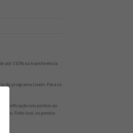
e até 110% na transferência
ia do programa Livelo. Para os
 a bonificação nos pontos ao
moção. Feito isso, os pontos