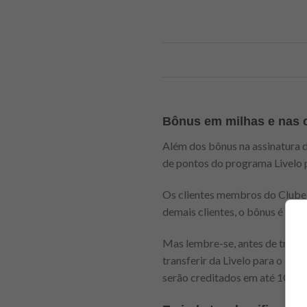
Bônus em milhas e nas
Além dos bônus na assinatura 
de pontos do programa Livelo 
Os clientes membros do Clube 
demais clientes, o bônus é de 
Mas lembre-se, antes de transf
transferir da Livelo para o Tud
serão creditados em até 10 dia