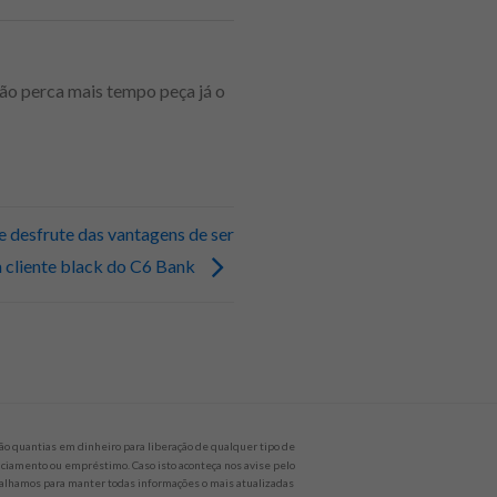
ão perca mais tempo peça já o
 e desfrute das vantagens de ser
 cliente black do C6 Bank
o quantias em dinheiro para liberação de qualquer tipo de
nanciamento ou empréstimo. Caso isto aconteça nos avise pelo
alhamos para manter todas informações o mais atualizadas