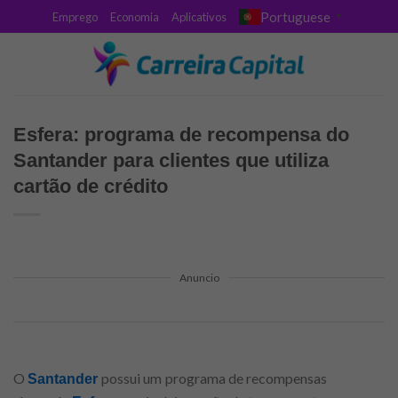
Skip
Portuguese
Emprego
Economia
Aplicativos
▼
to
content
Esfera: programa de recompensa do
Santander para clientes que utiliza
cartão de crédito
Anuncio
O
possui um
programa de recompensas
Santander