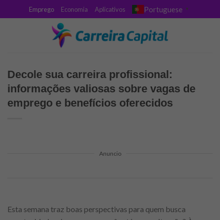
Skip
Portuguese
Emprego
Economia
Aplicativos
▼
to
content
Decole sua carreira profissional:
informações valiosas sobre vagas de
emprego e benefícios oferecidos
Anuncio
Esta semana traz boas perspectivas para quem busca