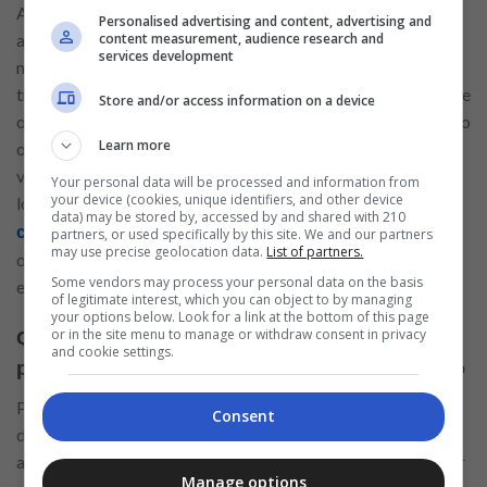
Atualmente, o Assaí Atacadista está com diversas vagas
Personalised advertising and content, advertising and
content measurement, audience research and
abertas em suas unidades espalhadas por todo o Brasil, de
services development
norte a sul, há chances de você ser inserido no mercado de
trabalho. As oportunidades englobam diferentes áreas, desde
Store and/or access information on a device
operacionais até administrativas, passando por funções como
Learn more
operador de caixa, repositor, conferente, atendente de
vendas, entre outras. Com a abertura constante de novas
Your personal data will be processed and information from
your device (cookies, unique identifiers, and other device
lojas e a expansão da empresa, a
demanda por novos
data) may be stored by, accessed by and shared with 210
, oferecendo
colaboradores tem sido crescente
partners, or used specifically by this site. We and our partners
may use precise geolocation data.
List of partners.
oportunidades para profissionais de diversas formações e
Some vendors may process your personal data on the basis
experiências.
of legitimate interest, which you can object to by managing
your options below. Look for a link at the bottom of this page
or in the site menu to manage or withdraw consent in privacy
Quais requisitos os candidatos devem cumprir
and cookie settings.
para passar para as próximas etapas de seleção
Para concorrer às vagas no Assaí Atacadista, os candidatos
Consent
devem atender a alguns requisitos básicos, que variam de
acordo com a posição desejada. Geralmente, é necessário ter
Manage options