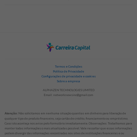
Termos e Condições
Política de Privacidade
Configurações de privacidade e cookies
Sobre a empresa
ALPHAZEN TECHNOLOGIES LIMITED
Email:
networknewsinc@gmail.com
Não solicitamos em nenhuma situação quantias em dinheiro para liberação de
Atenção:
qualquer tipo de produto financeiro, seja cartão de crédito, financiamento ou empréstimo.
Caso isto aconteça nos avise pelo formulário imediatamente. Observações: Trabalhamos para
manter todas informações o mais atualizadas possível. Vale ressaltar que essas informações
podem divergir das informações encontradas nos sites de instituições financeiras e ou