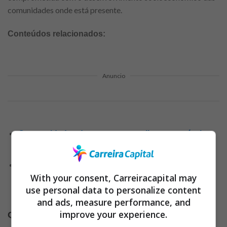
comunidades onde está presente.
Conteúdos relacionados:
Anuncio
Oportunidades de emprego: amplie seu currículo
profissional em 2024!
Dicas valiosas para conquistar seu lugar no
With your consent, Carreiracapital may
mercado de trabalho e decolar sua carreira
use personal data to personalize content
profissional
and ads, measure performance, and
improve your experience.
Quais vagas estão disponíveis no Assaí