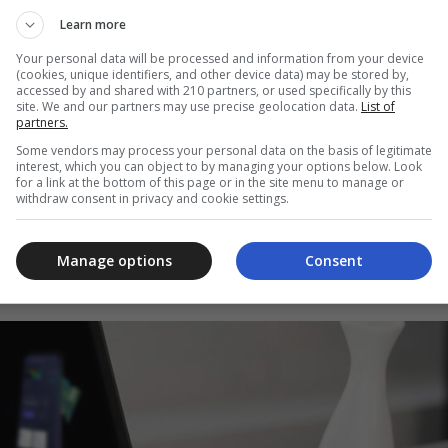
Learn more
com garantia de imóvel oferece valores de R$ 30 mil até R
Your personal data will be processed and information from your device
artão sem anuidade: descubra qual se encaixa melhor no seu
(cookies, unique identifiers, and other device data) may be stored by,
accessed by and shared with 210 partners, or used specifically by this
site. We and our partners may use precise geolocation data.
List of
partners.
Some vendors may process your personal data on the basis of legitimate
interest, which you can object to by managing your options below. Look
for a link at the bottom of this page or in the site menu to manage or
withdraw consent in privacy and cookie settings.
 entre os usuários, esse produto disponibiliza cashback diretamen
entuais variam conforme a categoria de crédito na qual o cliente e
Manage options
Consent