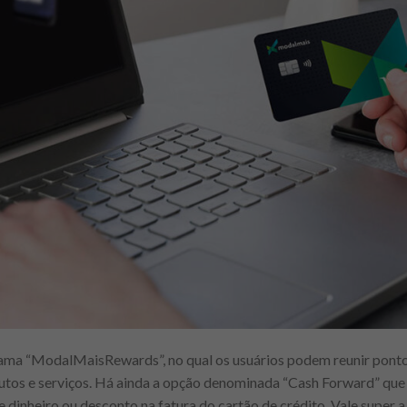
ama “ModalMaisRewards”, no qual os usuários podem reunir pont
tos e serviços. Há ainda a opção denominada “Cash Forward” que po
dinheiro ou desconto na fatura do cartão de crédito. Vale super a