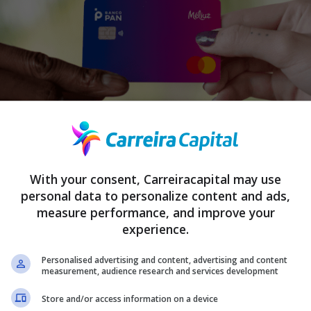
With your consent, Carreiracapital may use
personal data to personalize content and ads,
measure performance, and improve your
experience.
Personalised advertising and content, advertising and content
 cashback, esse cartão também é isento de anuidade. Seus titula
measurement, audience research and services development
ealizadas com o mesmo e ainda até 1,8% em compras feitas nos sit
Store and/or access information on a device
: além do dinheiro de volta, também é possível conseguir cupons d