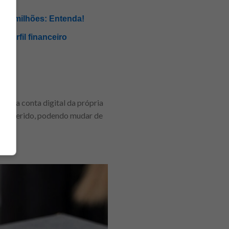
$ 2 milhões: Entenda!
 perfil financeiro
te na conta digital da própria
stá inserido, podendo mudar de