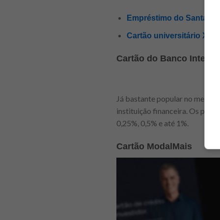
Empréstimo do Santander 
Cartão universitário X C
Cartão do Banco Inter
Já bastante popular no mercado
instituição financeira. Os perc
0,25%, 0,5% e até 1%.
Cartão ModalMais