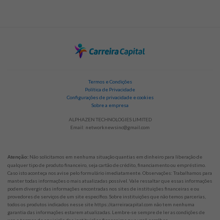
Termos e Condições
Política de Privacidade
Configurações de privacidade e cookies
Sobre a empresa
ALPHAZEN TECHNOLOGIES LIMITED
Email:
networknewsinc@gmail.com
Não solicitamos em nenhuma situação quantias em dinheiro para liberação de
Atenção:
qualquer tipo de produto financeiro, seja cartão de crédito, financiamento ou empréstimo.
Caso isto aconteça nos avise pelo formulário imediatamente. Observações: Trabalhamos para
manter todas informações o mais atualizadas possível. Vale ressaltar que essas informações
podem divergir das informações encontradas nos sites de instituições financeiras e ou
provedores de serviços de um site específico. Sobre instituições que não temos parcerias,
todos os produtos indicados nesse site https://carreiracapital.com não tem nenhuma
garantia das informações estarem atualizadas. Lembre-se sempre de ler as condições de