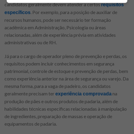
candidatos geralmente devem atender a certos
requisitos
. Por exemplo, para a posição de auxiliar de
específicos
recursos humanos, pode ser necessário ter formação
acadêmica em Administração, Psicologia ou áreas
relacionadas, além de experiência prévia em atividades
administrativas ou de RH.
Já para o cargo de operador pleno de prevenção e perdas, os
requisitos podem incluir conhecimentos em segurança
patrimonial, controle de estoque e prevenção de perdas, bem
como experiência anterior na área de segurança ou varejo. Da
mesma forma, para a vaga de padeiro, os candidatos
geralmente precisam ter
na
experiência comprovada
produção de pães e outros produtos de padaria, além de
habilidades técnicas específicas relacionadas à manipulação
de ingredientes, preparação de massas e operação de
equipamentos de padaria.