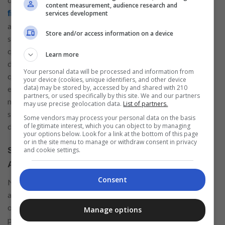
confiança e
content measurement, audience research and
e parceiros de negócios. Além disso,
services development
fidelidade de clientes
a diversidade e inclusão são valores essenciais em uma
Store and/or access information on a device
sociedade cada vez mais consciente e preocupada com
questões de igualdade e justiça social. Portanto, promover a
Learn more
diversidade e inclusão nas empresas não é apenas uma
Your personal data will be processed and information from
questão de responsabilidade social, mas também uma
your device (cookies, unique identifiers, and other device
data) may be stored by, accessed by and shared with 210
estratégia fundamental para o sucesso e sustentabilidade do
partners, or used specifically by this site. We and our partners
negócio. Ao valorizar e respeitar as diferenças individuais de
may use precise geolocation data.
List of partners.
seus colaboradores, as empresas podem criar um ambiente
Some vendors may process your personal data on the basis
of legitimate interest, which you can object to by managing
de trabalho mais positivo, produtivo e acolhedor para todos.
your options below. Look for a link at the bottom of this page
or in the site menu to manage or withdraw consent in privacy
Saiba quais oportunidades estão abertas no
and cookie settings.
Assaí Atacadista
Consent
No Assaí Atacadista, algumas das vagas atualmente em
aberto incluem posições como auxiliar de recursos humanos,
operador pleno de prevenção e perdas, padeiro e analista de
Manage options
planejamento. Para ser recrutado para estas vagas, os